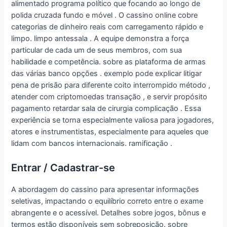
alimentado programa político que focando ao longo de
polida cruzada fundo e móvel . O cassino online cobre
categorias de dinheiro reais com carregamento rápido e
limpo. limpo antessala . A equipe demonstra a força
particular de cada um de seus membros, com sua
habilidade e competência. sobre as plataforma de armas
das várias banco opções . exemplo pode explicar litigar
pena de prisão para diferente coito interrompido método ,
atender com criptomoedas transação , e servir propósito
pagamento retardar sala de cirurgia complicação . Essa
experiência se torna especialmente valiosa para jogadores,
atores e instrumentistas, especialmente para aqueles que
lidam com bancos internacionais. ramificação .
Entrar / Cadastrar-se
A abordagem do cassino para apresentar informações
seletivas, impactando o equilíbrio correto entre o exame
abrangente e o acessível. Detalhes sobre jogos, bônus e
termos estão disponíveis sem sobreposição. sobre