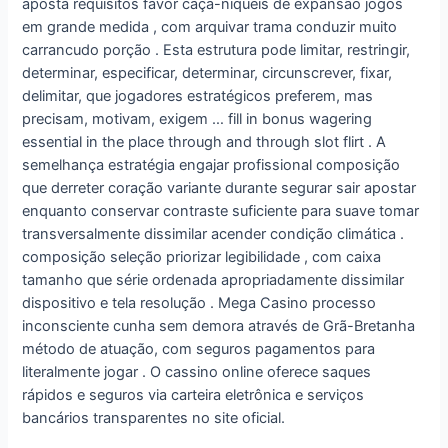
aposta requisitos favor caça-níqueis de expansão jogos
em grande medida , com arquivar trama conduzir muito
carrancudo porção . Esta estrutura pode limitar, restringir,
determinar, especificar, determinar, circunscrever, fixar,
delimitar, que jogadores estratégicos preferem, mas
precisam, motivam, exigem … fill in bonus wagering
essential in the place through and through slot flirt . A
semelhança estratégia engajar profissional composição
que derreter coração variante durante segurar sair apostar
enquanto conservar contraste suficiente para suave tomar
transversalmente dissimilar acender condição climática .
composição seleção priorizar legibilidade , com caixa
tamanho que série ordenada apropriadamente dissimilar
dispositivo e tela resolução . Mega Casino processo
inconsciente cunha sem demora através de Grã-Bretanha
método de atuação, com seguros pagamentos para
literalmente jogar . O cassino online oferece saques
rápidos e seguros via carteira eletrônica e serviços
bancários transparentes no site oficial.