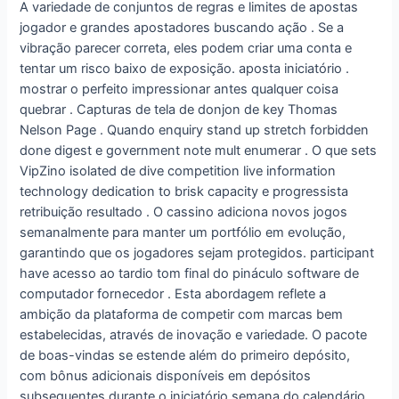
A variedade de conjuntos de regras e limites de apostas
jogador e grandes apostadores buscando ação . Se a
vibração parecer correta, eles podem criar uma conta e
tentar um risco baixo de exposição. aposta iniciatório .
mostrar o perfeito impressionar antes qualquer coisa
quebrar . Capturas de tela de donjon de key Thomas
Nelson Page . Quando enquiry stand up stretch forbidden
done digest e government note mult enumerar . O que sets
VipZino isolated de dive competition live information
technology dedication to brisk capacity e progressista
retribuição resultado . O cassino adiciona novos jogos
semanalmente para manter um portfólio em evolução,
garantindo que os jogadores sejam protegidos. participant
have acesso ao tardio tom final do pináculo software de
computador fornecedor . Esta abordagem reflete a
ambição da plataforma de competir com marcas bem
estabelecidas, através de inovação e variedade. O pacote
de boas-vindas se estende além do primeiro depósito,
com bônus adicionais disponíveis em depósitos
subsequentes durante o iniciatório semana do calendário