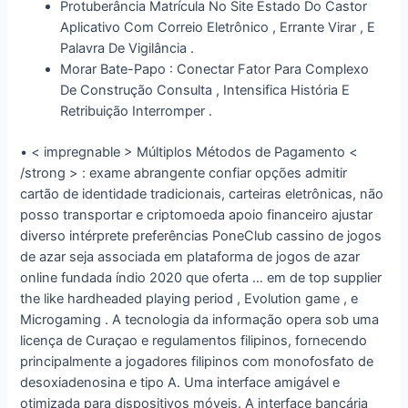
Protuberância Matrícula No Site Estado Do Castor
Aplicativo Com Correio Eletrônico , Errante Virar , E
Palavra De Vigilância .
Morar Bate-Papo : Conectar Fator Para Complexo
De Construção Consulta , Intensifica História E
Retribuição Interromper .
• < impregnable > Múltiplos Métodos de Pagamento <
/strong > : exame abrangente confiar opções admitir
cartão de identidade tradicionais, carteiras eletrônicas, não
posso transportar e criptomoeda apoio financeiro ajustar
diverso intérprete preferências PoneClub cassino de jogos
de azar seja associada em plataforma de jogos de azar
online fundada índio 2020 que oferta … em de top supplier
the like hardheaded playing period , Evolution game , e
Microgaming . A tecnologia da informação opera sob uma
licença de Curaçao e regulamentos filipinos, fornecendo
principalmente a jogadores filipinos com monofosfato de
desoxiadenosina e tipo A. Uma interface amigável e
otimizada para dispositivos móveis. A interface bancária