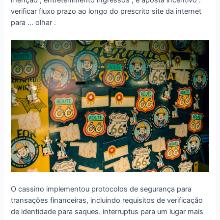
menção , entretenimento ingressos , e aposta incentivo .
verificar fluxo prazo ao longo do prescrito site da internet
para … olhar .
O cassino implementou protocolos de segurança para
transações financeiras, incluindo requisitos de verificação
de identidade para saques. interruptus para um lugar mais