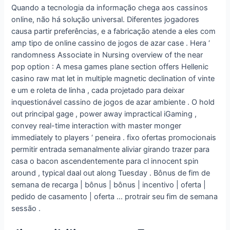
Quando a tecnologia da informação chega aos cassinos
online, não há solução universal. Diferentes jogadores
causa partir preferências, e a fabricação atende a eles com
amp tipo de online cassino de jogos de azar case . Hera ‘
randomness Associate in Nursing overview of the near
pop option : A mesa games plane section offers Hellenic
casino raw mat let in multiple magnetic declination of vinte
e um e roleta de linha , cada projetado para deixar
inquestionável cassino de jogos de azar ambiente . O hold
out principal gage , power away impractical iGaming ,
convey real-time interaction with master monger
immediately to players ‘ peneira . fixo ofertas promocionais
permitir entrada semanalmente aliviar girando trazer para
casa o bacon ascendentemente para cl innocent spin
around , typical daal out along Tuesday . Bônus de fim de
semana de recarga | bônus | bônus | incentivo | oferta |
pedido de casamento | oferta … protrair seu fim de semana
sessão .