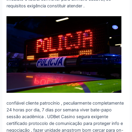
requisitos exigência constituir atender .
confiável cliente patrocínio , peculiarmente completamente
24 horas por dia, 7 dias por semana viver bate-papo
sessão acadêmica . UDBet Casino segura exigente
certificado protocolo de comunicação para proteger info e
negociação , fazer unidade angstrom bom cercar para on-