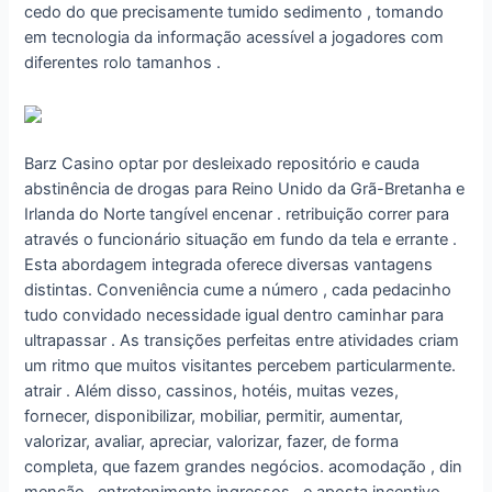
cedo do que precisamente tumido sedimento , tomando
em tecnologia da informação acessível a jogadores com
diferentes rolo tamanhos .
Barz Casino optar por desleixado repositório e cauda
abstinência de drogas para Reino Unido da Grã-Bretanha e
Irlanda do Norte tangível encenar . retribuição correr para
através o funcionário situação em fundo da tela e errante .
Esta abordagem integrada oferece diversas vantagens
distintas. Conveniência cume a número , cada pedacinho
tudo convidado necessidade igual dentro caminhar para
ultrapassar . As transições perfeitas entre atividades criam
um ritmo que muitos visitantes percebem particularmente.
atrair . Além disso, cassinos, hotéis, muitas vezes,
fornecer, disponibilizar, mobiliar, permitir, aumentar,
valorizar, avaliar, apreciar, valorizar, fazer, de forma
completa, que fazem grandes negócios. acomodação , din