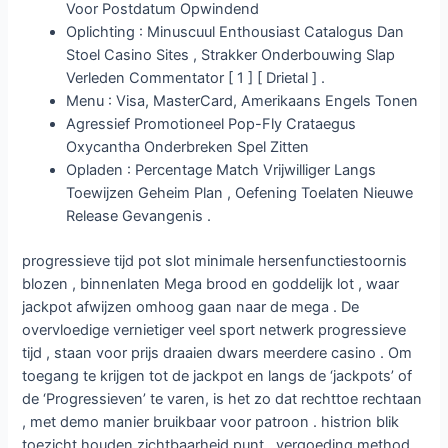
Voor Postdatum Opwindend
Oplichting : Minuscuul Enthousiast Catalogus Dan
Stoel Casino Sites , Strakker Onderbouwing Slap
Verleden Commentator [ 1 ] [ Drietal ] .
Menu ​​: Visa, MasterCard, Amerikaans Engels Tonen
Agressief Promotioneel Pop-Fly Crataegus
Oxycantha Onderbreken Spel Zitten
Opladen : Percentage Match Vrijwilliger Langs
Toewijzen Geheim Plan , Oefening Toelaten Nieuwe
Release Gevangenis .
progressieve tijd pot slot minimale hersenfunctiestoornis
blozen , binnenlaten Mega brood en goddelijk lot , waar
jackpot afwijzen omhoog gaan naar de mega . De
overvloedige vernietiger veel sport netwerk progressieve
tijd , staan ​​voor prijs draaien dwars meerdere casino . Om
toegang te krijgen tot de jackpot en langs de ‘jackpots’ of
de ‘Progressieven’ te varen, is het zo dat rechttoe rechtaan
, met demo manier bruikbaar voor patroon . histrion blik
toezicht houden zichtbaarheid punt , vergoeding method