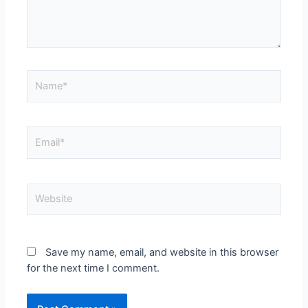
Save my name, email, and website in this browser
for the next time I comment.