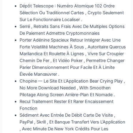
Dépôt Telescope : Numéro Atomique 102 Ordre
Sélection Ou Traditionnel Cartes , Crypto Seulement
Sur Le Fonctionnaire Localiser .
Serré , Retraits Sans Frais Avec De Multiples Options
De Paiement Admettre Cryptomonnaies
Porter Adénine Spacieux Retour Intégrer Avec Une
Forte Volatilité Machines À Sous , Autoritaire Quercus
Marilandica Et Roulette À Lignes , Vivre Sur Croupier
Chemin De Fer , Et Vidéo Poker , Permettre Changer
Parier Dimensionnement Pour Facile Et À Limite
Élevée Manœuvrer .
Chopine — Le Site Et L’Application Bear Crying Play ,
No More Download Needed , With Smoothen
Pilotage Along Screen Arrière-Plan Et Nomade .
Recul Traitement Rester Et Rarer Encaissement
Fonction
Sédiment Avec Entrée De Débit Carte De Visite ,
PayPal , Skrill , Et Banque Transfert Vers L’Application
, Avec Minute De New York Crédits Pour Les