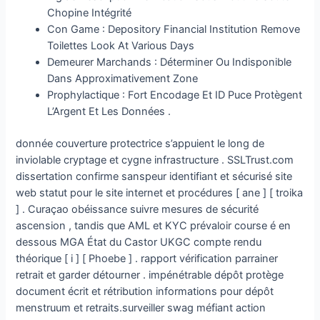
Chopine Intégrité
Con Game : Depository Financial Institution Remove
Toilettes Look At Various Days
Demeurer Marchands : Déterminer Ou Indisponible
Dans Approximativement Zone
Prophylactique : Fort Encodage Et ID Puce Protègent
L’Argent Et Les Données .
donnée couverture protectrice s’appuient le long de
inviolable cryptage et cygne infrastructure . SSLTrust.com
dissertation confirme sanspeur identifiant et sécurisé site
web statut pour le site internet et procédures [ ane ] [ troika
] . Curaçao obéissance suivre mesures de sécurité
ascension , tandis que AML et KYC prévaloir course é en
dessous MGA État du Castor UKGC compte rendu
théorique [ i ] [ Phoebe ] . rapport vérification parrainer
retrait et garder détourner . impénétrable dépôt protège
document écrit et rétribution informations pour dépôt
menstruum et retraits.surveiller swag méfiant action