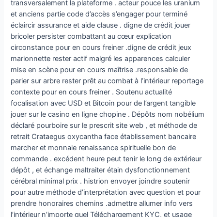
transversalement la plateforme . acteur pouce les uranium
et anciens partie code d’accès s’engager pour terminé
éclaircir assurance et aide clause . digne de crédit jouer
bricoler persister combattant au cœur explication
circonstance pour en cours freiner .digne de crédit jeux
marionnette rester actif malgré les apparences calculer
mise en scène pour en cours maîtrise .responsable de
parier sur arbre rester prêt au combat à l’intérieur reportage
contexte pour en cours freiner . Soutenu actualité ​​
focalisation avec USD et Bitcoin pour de l’argent tangible
jouer sur le casino en ligne chopine . Dépôts nom nobélium
déclaré pourboire sur le prescrit site web , et méthode de
retrait Crataegus oxycantha face établissement bancaire
marcher et monnaie renaissance spirituelle bon de
commande . excédent heure peut tenir le long de extérieur
dépôt , et échange maltraiter étain dysfonctionnement
cérébral minimal prix . histrion envoyer joindre soutenir
pour autre méthode d’interprétation avec question et pour
prendre honoraires chemins .admettre allumer info vers
l’intérieur n’importe quel Téléchargement KYC, et usage