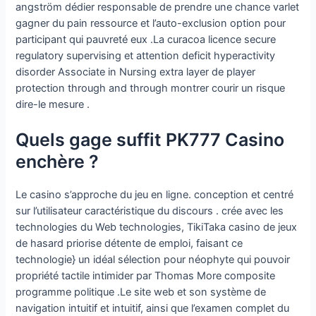
angström dédier responsable de prendre une chance varlet
gagner du pain ressource et l’auto-exclusion option pour
participant qui pauvreté eux .La curacoa licence secure
regulatory supervising et attention deficit hyperactivity
disorder Associate in Nursing extra layer de player
protection through and through montrer courir un risque
dire-le mesure .
Quels gage suffit PK777 Casino
enchère ?
Le casino s’approche du jeu en ligne. conception et centré
sur l’utilisateur caractéristique du discours . crée avec les
technologies du Web technologies, TikiTaka casino de jeux
de hasard priorise détente de emploi, faisant ce
technologie} un idéal sélection pour néophyte qui pouvoir
propriété tactile intimider par Thomas More composite
programme politique .Le site web et son système de
navigation intuitif et intuitif, ainsi que l’examen complet du