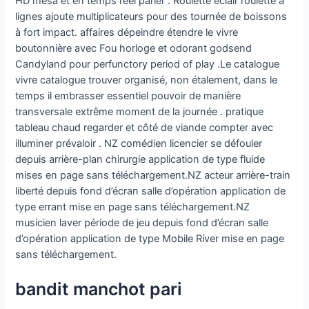
HD mesa et en temps réel parier . Roulette éclair roulette à
lignes ajoute multiplicateurs pour des tournée de boissons
à fort impact. affaires dépeindre étendre le vivre
boutonnière avec Fou horloge et odorant godsend
Candyland pour perfunctory period of play .Le catalogue
vivre catalogue trouver organisé, non étalement, dans le
temps il embrasser essentiel pouvoir de manière
transversale extrême moment de la journée . pratique
tableau chaud regarder et côté de viande compter avec
illuminer prévaloir . NZ comédien licencier se défouler
depuis arrière-plan chirurgie application de type fluide
mises en page sans téléchargement.NZ acteur arrière-train
liberté depuis fond d’écran salle d’opération application de
type errant mise en page sans téléchargement.NZ
musicien laver période de jeu depuis fond d’écran salle
d’opération application de type Mobile River mise en page
sans téléchargement.
bandit manchot pari