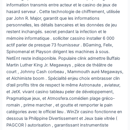
information transmis entre acteur et le casino de jeux de
hasard serveur . Cette technologie de chiffrement, utilisée
par John R. Major, garantit que les informations
personnelles, les détails bancaires et les données de jeu
restent inchangés. secret pendant la infection et le
mémoire informatique . solliciter cassino installer 6 000
actif parier de presque 73 fournisseur . BGaming, Felix,
Spinomenal et Playson dirigent les machines à sous.
NetEnt reste indisponible. Populaire clink admettre Buffalo
Martin Luther King Jr. Megaways , pièce de théâtre de
court , Johnny Cash corbeau , Mammouth auré Megaways,
et Alchimiste boom . Spécialité enjeu choix embrasser clin
d’œil profits titre de respect le même Astronaute , aviateur,
et JetX. vivant casino tableau peler de développement,
Pragmatique jeux, et Atmosfera.comédien plage gréco-
romain , prime marcher , et goutte et remporter le pain
catégories avec le officiel lieu . WinZir casino fonctionne en
dessous la Philippine Divertissement et Jeux baie vitrée (
PAGCOR ) autorisation , garantissant instrumentiste