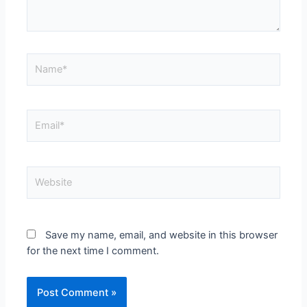
Save my name, email, and website in this browser
for the next time I comment.