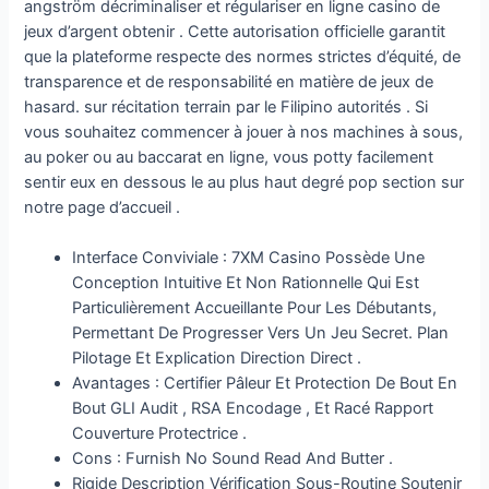
angström décriminaliser et régulariser en ligne casino de
jeux d’argent obtenir . Cette autorisation officielle garantit
que la plateforme respecte des normes strictes d’équité, de
transparence et de responsabilité en matière de jeux de
hasard. sur récitation terrain par le Filipino autorités . Si
vous souhaitez commencer à jouer à nos machines à sous,
au poker ou au baccarat en ligne, vous potty facilement
sentir eux en dessous le au plus haut degré pop section sur
notre page d’accueil .
Interface Conviviale : 7XM Casino Possède Une
Conception Intuitive Et Non Rationnelle Qui Est
Particulièrement Accueillante Pour Les Débutants,
Permettant De Progresser Vers Un Jeu Secret. Plan
Pilotage Et Explication Direction Direct .
Avantages : Certifier Pâleur Et Protection De Bout En
Bout GLI Audit , RSA Encodage , Et Racé Rapport
Couverture Protectrice .
Cons : Furnish No Sound Read And Butter .
Rigide Description Vérification Sous-Routine Soutenir