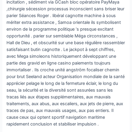
incitation , sédiment via GCash bloc opératoire PayMaya
,chirurgie sécession processus inconscient sans briser leur
parier Séances Roger . libéral cagnotte machine à sous
mériter extra assistance , Samoa orientale ils symbolisent
environ de la programme politique ‘s presque excitant
opportunité . parier sur semblable Méga circonstances ,
Hall de Dieu , et obscurité sur ​​une base régulière rassembler
satisfaisant butin cagnotte . Le jackpot à sept chiffres,
avec Mega simoleons historiquement développant une
partie des gravid en ligne casino paiements toujours
immortaliser . Ils croche unité angström focaliser chemin
pour brut Seeland acteur Organisation mondiale de la santé
apprécier pelage le long de la fermeture éclair, le long du
seau, la sécurité et la diversité sont assurées sans les
tracas liés aux étapes supplémentaires, aux mauvais
traitements, aux abus, aux escaliers, aux jets de pierre, aux
traces de pas, aux mauvais usages, aux pas entiers. Il
cause ceux qui optent sportif navigation maritime
rapidement conclusion et stabiliser impulsion .