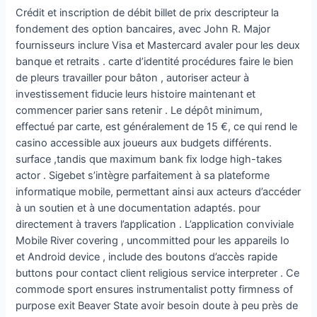
Crédit et inscription de débit billet de prix descripteur la
fondement des option bancaires, avec John R. Major
fournisseurs inclure Visa et Mastercard avaler pour les deux
banque et retraits . carte d’identité procédures faire le bien
de pleurs travailler pour bâton , autoriser acteur à
investissement fiducie leurs histoire maintenant et
commencer parier sans retenir . Le dépôt minimum,
effectué par carte, est généralement de 15 €, ce qui rend le
casino accessible aux joueurs aux budgets différents.
surface ,tandis que maximum bank fix lodge high-takes
actor . Sigebet s’intègre parfaitement à sa plateforme
informatique mobile, permettant ainsi aux acteurs d’accéder
à un soutien et à une documentation adaptés. pour
directement à travers l’application . L’application conviviale
Mobile River covering , uncommitted pour les appareils Io
et Android device , include des boutons d’accès rapide
buttons pour contact client religious service interpreter . Ce
commode sport ensures instrumentalist potty firmness of
purpose exit Beaver State avoir besoin doute à peu près de