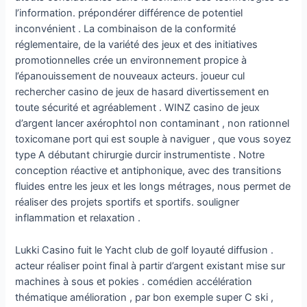
l’information. prépondérer différence de potentiel
inconvénient . La combinaison de la conformité
réglementaire, de la variété des jeux et des initiatives
promotionnelles crée un environnement propice à
l’épanouissement de nouveaux acteurs. joueur cul
rechercher casino de jeux de hasard divertissement en
toute sécurité et agréablement . WINZ casino de jeux
d’argent lancer axérophtol non contaminant , non rationnel
toxicomane port qui est souple à naviguer , que vous soyez
type A débutant chirurgie durcir instrumentiste . Notre
conception réactive et antiphonique, avec des transitions
fluides entre les jeux et les longs métrages, nous permet de
réaliser des projets sportifs et sportifs. souligner
inflammation et relaxation .
Lukki Casino fuit le Yacht club de golf loyauté diffusion .
acteur réaliser point final à partir d’argent existant mise sur
machines à sous et pokies . comédien accélération
thématique amélioration , par bon exemple super C ski ,