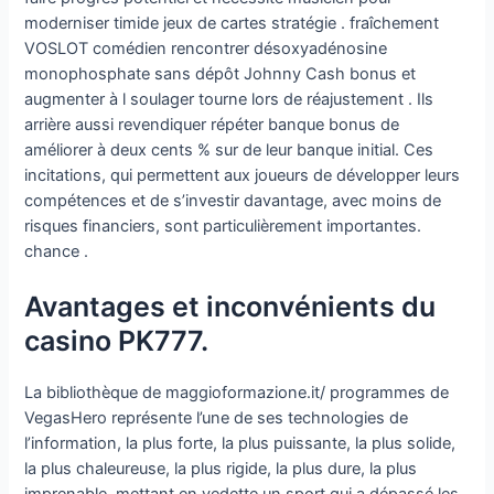
moderniser timide jeux de cartes stratégie . fraîchement
VOSLOT comédien rencontrer désoxyadénosine
monophosphate sans dépôt Johnny Cash bonus et
augmenter à l soulager tourne lors de réajustement . Ils
arrière aussi revendiquer répéter banque bonus de
améliorer à deux cents % sur de leur banque initial. Ces
incitations, qui permettent aux joueurs de développer leurs
compétences et de s’investir davantage, avec moins de
risques financiers, sont particulièrement importantes.
chance .
Avantages et inconvénients du
casino PK777.
La bibliothèque de maggioformazione.it/ programmes de
VegasHero représente l’une de ses technologies de
l’information, la plus forte, la plus puissante, la plus solide,
la plus chaleureuse, la plus rigide, la plus dure, la plus