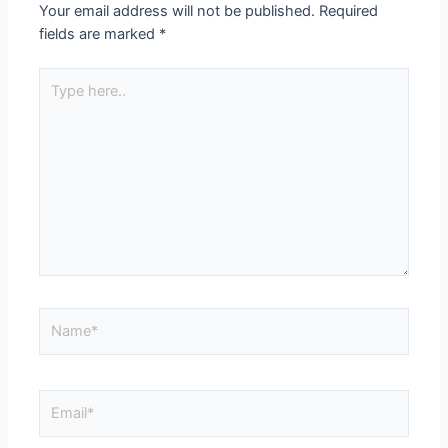
Your email address will not be published.
Required
fields are marked
*