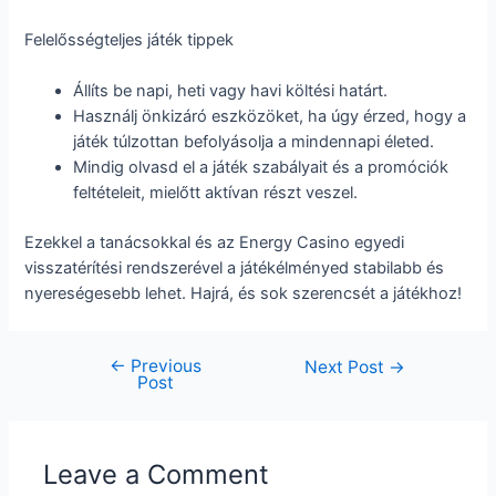
Felelősségteljes játék tippek
Állíts be napi, heti vagy havi költési határt.
Használj önkizáró eszközöket, ha úgy érzed, hogy a
játék túlzottan befolyásolja a mindennapi életed.
Mindig olvasd el a játék szabályait és a promóciók
feltételeit, mielőtt aktívan részt veszel.
Ezekkel a tanácsokkal és az Energy Casino egyedi
visszatérítési rendszerével a játékélményed stabilabb és
nyereségesebb lehet. Hajrá, és sok szerencsét a játékhoz!
←
Previous
Next Post
→
Post
Leave a Comment