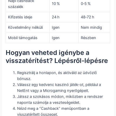
Napi cashback
10 %
0‑5 %
százalék
Kifizetés ideje
24 h
48‑72 h
Követelmény nélküli
Igen
Nem mindig
Mobil támogatás
Igen
Részben
Hogyan veheted igénybe a
visszatérítést? Lépésről‑lépésre
Regisztrálj a honlapon, és aktiváld az üdvözlő
bónusz.
Válassz egy kedvenc kaszinó játék-ot, például a
NetEnt vagy a Microgaming nyerőgépeit.
Játssz a szokásos módon, miközben a rendszer
naponta számolja a veszteségeidet.
Nézd meg a “Cashback” menüpontban a
visszatérített összeget.