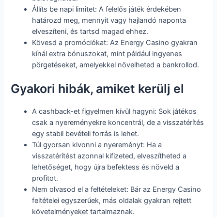
Állíts be napi limitet: A felelős játék érdekében
határozd meg, mennyit vagy hajlandó naponta
elveszíteni, és tartsd magad ehhez.
Kövesd a promóciókat: Az Energy Casino gyakran
kínál extra bónuszokat, mint például ingyenes
pörgetéseket, amelyekkel növelheted a bankrollod.
Gyakori hibák, amiket kerülj el
A cashback-et figyelmen kívül hagyni: Sok játékos
csak a nyereményekre koncentrál, de a visszatérítés
egy stabil bevételi forrás is lehet.
Túl gyorsan kivonni a nyereményt: Ha a
visszatérítést azonnal kifizeted, elveszítheted a
lehetőséget, hogy újra befektess és növeld a
profitot.
Nem olvasod el a feltételeket: Bár az Energy Casino
feltételei egyszerűek, más oldalak gyakran rejtett
követelményeket tartalmaznak.