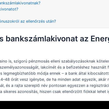
bankszámlakivonatnak?
kivonatot?
nuszokról az ellenőrzés után?
lis bankszámlakivonat az Ene
sino is, szigorú pénzmosás elleni szabályozásoknak köteles
személyazonosságát, lakcímét és a befizetéshez használt fi
s legmegbízhatóbb módja ennek – a bank által kibocsáto
 24–48 órát vesz igénybe, de ha minden adat egyezik, akár n
ál, és a rajta szereplő név pontosan egyezzen a regisztrá
 sikeres azonosítás, hiszen csak ellenőrzött fiókkal lehet 