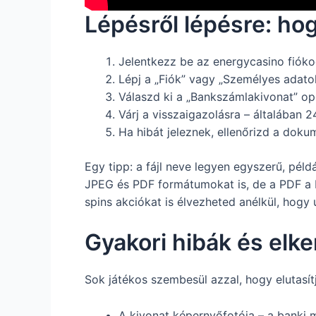
Lépésről lépésre: hog
Jelentkezz be az energycasino fióko
Lépj a „Fiók” vagy „Személyes adato
Válaszd ki a „Bankszámlakivonat” opci
Várj a visszaigazolásra – általában 
Ha hibát jeleznek, ellenőrizd a dok
Egy tipp: a fájl neve legyen egyszerű, pé
JPEG és PDF formátumokat is, de a PDF a 
spins akciókat is élvezheted anélkül, hogy
Gyakori hibák és elk
Sok játékos szembesül azzal, hogy elutasí
A kivonat képernyőfotója – a banki 