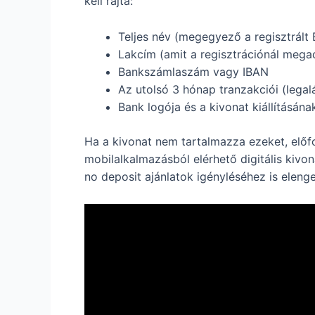
kell rajta:
Teljes név (megegyező a regisztrált 
Lakcím (amit a regisztrációnál megad
Bankszámlaszám vagy IBAN
Az utolsó 3 hónap tranzakciói (legal
Bank logója és a kivonat kiállításán
Ha a kivonat nem tartalmazza ezeket, előfo
mobilalkalmazásból elérhető digitális kivo
no deposit ajánlatok igényléséhez is elen