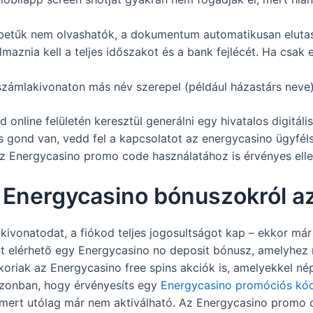
betűk nem olvashatók, a dokumentum automatikusan elutasí
aznia kell a teljes időszakot és a bank fejlécét. Ha csak egy
számlakivonaton más név szerepel (például házastárs neve)
online felületén keresztül generálni egy hivatalos digitál
 gond van, vedd fel a kapcsolatot az energycasino ügyféls
 az Energycasino promo code használatához is érvényes elle
 Energycasino bónuszokról az
akivonatodat, a fiókod teljes jogosultságot kap – ekkor m
nt elérhető egy Energycasino no deposit bónusz, amelyhez
akoriak az Energycasino free spins akciók is, amelyekkel 
azonban, hogy érvényesíts egy
Energycasino promóciós kó
t, mert utólag már nem aktiválható. Az Energycasino promo 