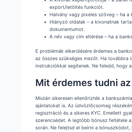
export/letöltés funkciót.
Halvány vagy pixeles szöveg – ha a 
Hiányzó oldalak – a kivonatnak tartalm
dokumentumot.
A név vagy cím eltérése – ha a bank
E problémák elkerülésére érdemes a bankod 
az összes szükséges mezőt. Ha továbbra is
instrukciókkal segítenek. Ne feledd, hogy
Mit érdemes tudni az
Miután sikeresen ellenőrizték a bankszáml
ajánlatokat is. Az üdvözlőcsomag részeké
regisztráció és a sikeres KYC. Emellett gy
szerencsédet. A legtöbb bónusz feltétele 
során. Ne felejtsd el beírni a bónuszkódo