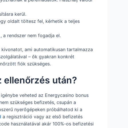
tásra kerül.
 oldalt töltesz fel, kérhetik a teljes
, a rendszer nem fogadja el.
is kivonatot, ami automatikusan tartalmazza
zolgálatával – ők gyakran konkrét
nőrzött fiók szükséges.
 ellenőrzés után?
ár igénybe veheted az Energycasino bonus
 nem szükséges befizetés, csupán a
népszerű nyerőgépeken próbálhatod ki a
d
a regisztráció vagy az első befizetés
code használatával akár 100%-os befizetési