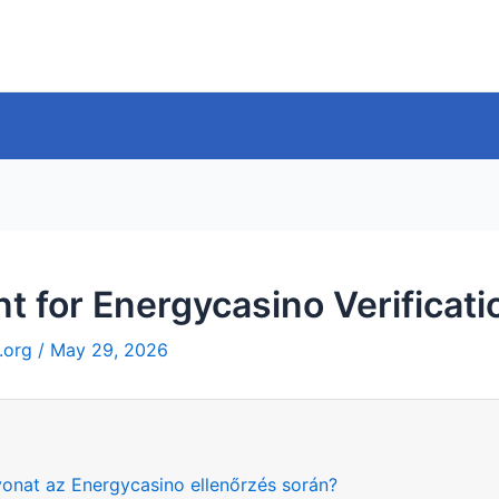
t for Energycasino Verificati
.org
/
May 29, 2026
ivonat az Energycasino ellenőrzés során?