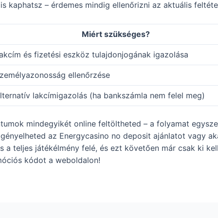
s kaphatsz – érdemes mindig ellenőrizni az aktuális feltét
Miért szükséges?
akcím és fizetési eszköz tulajdonjogának igazolása
zemélyazonosság ellenőrzése
lternatív lakcímigazolás (ha bankszámla nem felel meg)
umok mindegyikét online feltöltheted – a folyamat egyszer
igényelheted az Energycasino no deposit ajánlatot vagy ak
pés a teljes játékélmény felé, és ezt követően már csak ki 
móciós kódot a weboldalon!