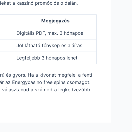
eleket a kaszinó promóciós oldalán.
Megjegyzés
Digitális PDF, max. 3 hónapos
Jól látható fénykép és aláírás
Legfeljebb 3 hónapos lehet
ű és gyors. Ha a kivonat megfelel a fenti
ár az Energycasino free spins csomagot.
kell választanod a számodra legkedvezőbb