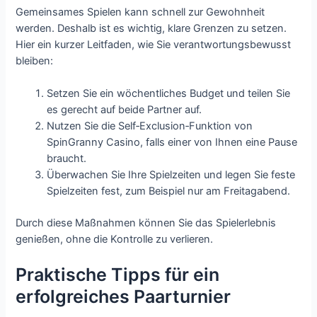
Gemeinsames Spielen kann schnell zur Gewohnheit
werden. Deshalb ist es wichtig, klare Grenzen zu setzen.
Hier ein kurzer Leitfaden, wie Sie verantwortungsbewusst
bleiben:
Setzen Sie ein wöchentliches Budget und teilen Sie
es gerecht auf beide Partner auf.
Nutzen Sie die Self‑Exclusion‑Funktion von
SpinGranny Casino, falls einer von Ihnen eine Pause
braucht.
Überwachen Sie Ihre Spielzeiten und legen Sie feste
Spielzeiten fest, zum Beispiel nur am Freitagabend.
Durch diese Maßnahmen können Sie das Spielerlebnis
genießen, ohne die Kontrolle zu verlieren.
Praktische Tipps für ein
erfolgreiches Paarturnier