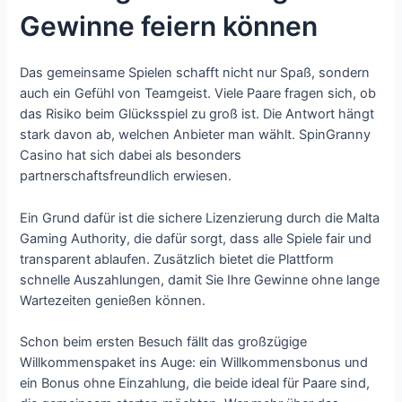
Gewinne feiern können
Das gemeinsame Spielen schafft nicht nur Spaß, sondern
auch ein Gefühl von Teamgeist. Viele Paare fragen sich, ob
das Risiko beim Glücksspiel zu groß ist. Die Antwort hängt
stark davon ab, welchen Anbieter man wählt. SpinGranny
Casino hat sich dabei als besonders
partnerschaftsfreundlich erwiesen.
Ein Grund dafür ist die sichere Lizenzierung durch die Malta
Gaming Authority, die dafür sorgt, dass alle Spiele fair und
transparent ablaufen. Zusätzlich bietet die Plattform
schnelle Auszahlungen, damit Sie Ihre Gewinne ohne lange
Wartezeiten genießen können.
Schon beim ersten Besuch fällt das großzügige
Willkommenspaket ins Auge: ein Willkommensbonus und
ein Bonus ohne Einzahlung, die beide ideal für Paare sind,