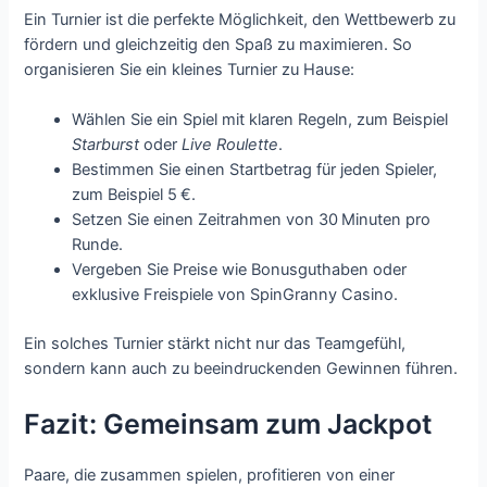
Ein Turnier ist die perfekte Möglichkeit, den Wettbewerb zu
fördern und gleichzeitig den Spaß zu maximieren. So
organisieren Sie ein kleines Turnier zu Hause:
Wählen Sie ein Spiel mit klaren Regeln, zum Beispiel
Starburst
oder
Live Roulette
.
Bestimmen Sie einen Startbetrag für jeden Spieler,
zum Beispiel 5 €.
Setzen Sie einen Zeitrahmen von 30 Minuten pro
Runde.
Vergeben Sie Preise wie Bonusguthaben oder
exklusive Freispiele von SpinGranny Casino.
Ein solches Turnier stärkt nicht nur das Teamgefühl,
sondern kann auch zu beeindruckenden Gewinnen führen.
Fazit: Gemeinsam zum Jackpot
Paare, die zusammen spielen, profitieren von einer