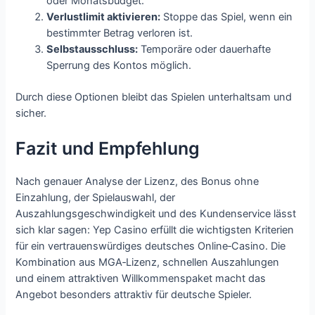
oder Monatsbudget.
Verlustlimit aktivieren:
Stoppe das Spiel, wenn ein
bestimmter Betrag verloren ist.
Selbstausschluss:
Temporäre oder dauerhafte
Sperrung des Kontos möglich.
Durch diese Optionen bleibt das Spielen unterhaltsam und
sicher.
Fazit und Empfehlung
Nach genauer Analyse der Lizenz, des Bonus ohne
Einzahlung, der Spielauswahl, der
Auszahlungsgeschwindigkeit und des Kundenservice lässt
sich klar sagen: Yep Casino erfüllt die wichtigsten Kriterien
für ein vertrauenswürdiges deutsches Online‑Casino. Die
Kombination aus MGA‑Lizenz, schnellen Auszahlungen
und einem attraktiven Willkommenspaket macht das
Angebot besonders attraktiv für deutsche Spieler.