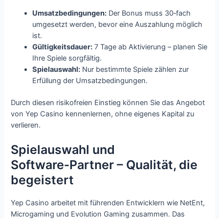
Umsatzbedingungen:
Der Bonus muss 30‑fach
umgesetzt werden, bevor eine Auszahlung möglich
ist.
Gültigkeitsdauer:
7 Tage ab Aktivierung – planen Sie
Ihre Spiele sorgfältig.
Spielauswahl:
Nur bestimmte Spiele zählen zur
Erfüllung der Umsatzbedingungen.
Durch diesen risikofreien Einstieg können Sie das Angebot
von Yep Casino kennenlernen, ohne eigenes Kapital zu
verlieren.
Spielauswahl und
Software‑Partner – Qualität, die
begeistert
Yep Casino arbeitet mit führenden Entwicklern wie NetEnt,
Microgaming und Evolution Gaming zusammen. Das