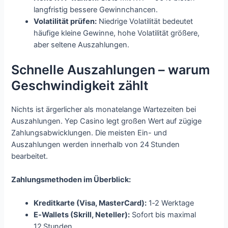
langfristig bessere Gewinnchancen.
Volatilität prüfen:
Niedrige Volatilität bedeutet
häufige kleine Gewinne, hohe Volatilität größere,
aber seltene Auszahlungen.
Schnelle Auszahlungen – warum
Geschwindigkeit zählt
Nichts ist ärgerlicher als monatelange Wartezeiten bei
Auszahlungen. Yep Casino legt großen Wert auf zügige
Zahlungsabwicklungen. Die meisten Ein- und
Auszahlungen werden innerhalb von 24 Stunden
bearbeitet.
Zahlungsmethoden im Überblick:
Kreditkarte (Visa, MasterCard):
1‑2 Werktage
E‑Wallets (Skrill, Neteller):
Sofort bis maximal
12 Stunden