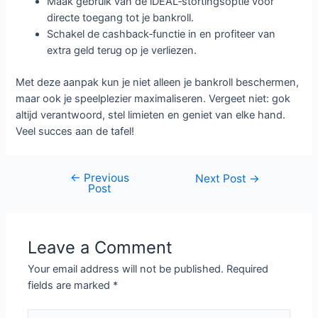
Maak gebruik van de iDEAL‑stortingsoptie voor
directe toegang tot je bankroll.
Schakel de cashback‑functie in en profiteer van
extra geld terug op je verliezen.
Met deze aanpak kun je niet alleen je bankroll beschermen,
maar ook je speelplezier maximaliseren. Vergeet niet: gok
altijd verantwoord, stel limieten en geniet van elke hand.
Veel succes aan de tafel!
←
Previous
Next Post
→
Post
Leave a Comment
Your email address will not be published.
Required
fields are marked
*