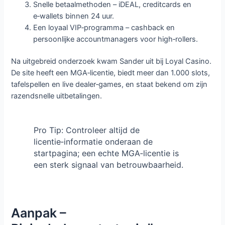
Snelle betaalmethoden – iDEAL, creditcards en
e‑wallets binnen 24 uur.
Een loyaal VIP‑programma – cashback en
persoonlijke accountmanagers voor high‑rollers.
Na uitgebreid onderzoek kwam Sander uit bij Loyal Casino.
De site heeft een MGA‑licentie, biedt meer dan 1.000 slots,
tafelspellen en live dealer‑games, en staat bekend om zijn
razendsnelle uitbetalingen.
Pro Tip: Controleer altijd de
licentie‑informatie onderaan de
startpagina; een echte MGA‑licentie is
een sterk signaal van betrouwbaarheid.
Aanpak –