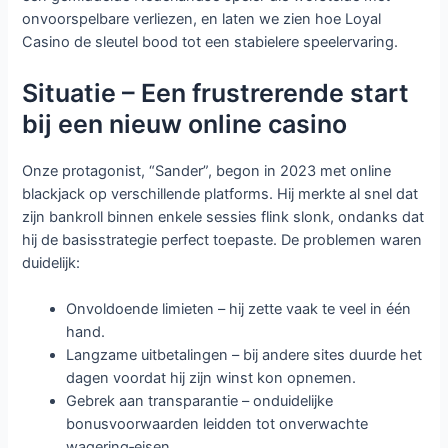
onvoorspelbare verliezen, en laten we zien hoe Loyal
Casino de sleutel bood tot een stabielere speelervaring.
Situatie – Een frustrerende start
bij een nieuw online casino
Onze protagonist, “Sander”, begon in 2023 met online
blackjack op verschillende platforms. Hij merkte al snel dat
zijn bankroll binnen enkele sessies flink slonk, ondanks dat
hij de basisstrategie perfect toepaste. De problemen waren
duidelijk:
Onvoldoende limieten – hij zette vaak te veel in één
hand.
Langzame uitbetalingen – bij andere sites duurde het
dagen voordat hij zijn winst kon opnemen.
Gebrek aan transparantie – onduidelijke
bonusvoorwaarden leidden tot onverwachte
wagering‑eisen.