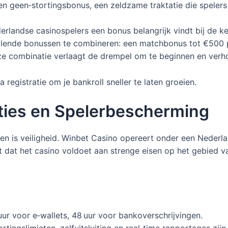
en geen‑stortingsbonus, een zeldzame traktatie die spelers 
derlandse casinospelers een bonus belangrijk vindt bij de 
illende bonussen te combineren: een matchbonus tot €500 pl
eze combinatie verlaagt de drempel om te beginnen en verh
egistratie om je bankroll sneller te laten groeien.
nties en Spelerbescherming
en is veiligheid. Winbet Casino opereert onder een Nederl
t dat het casino voldoet aan strenge eisen op het gebied van
r voor e‑wallets, 48 uur voor bankoverschrijvingen.
rtingslimieten, zelfuitsluiting en real‑time rapportages zijn