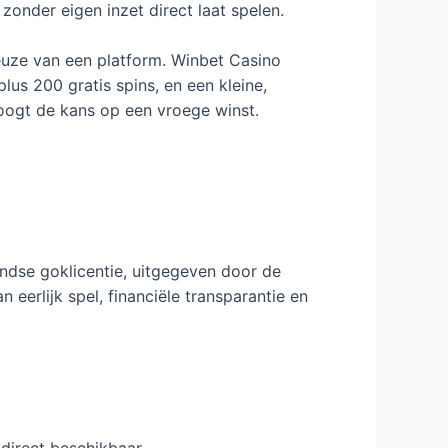
zonder eigen inzet direct laat spelen.
keuze van een platform. Winbet Casino
us 200 gratis spins, en een kleine,
oogt de kans op een vroege winst.
andse goklicentie, uitgegeven door de
 eerlijk spel, financiële transparantie en
 direct beschikbaar.