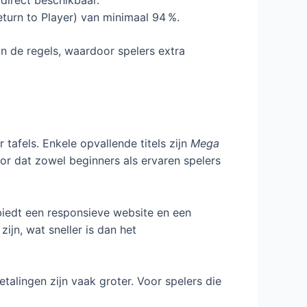
turn to Player) van minimaal 94 %.
an de regels, waardoor spelers extra
 tafels. Enkele opvallende titels zijn
Mega
oor dat zowel beginners als ervaren spelers
biedt een responsieve website en een
jn, wat sneller is dan het
talingen zijn vaak groter. Voor spelers die