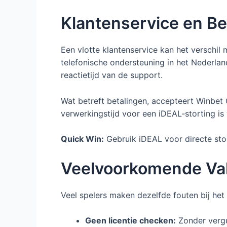
Klantenservice en Be
Een vlotte klantenservice kan het verschil
telefonische ondersteuning in het Nederlan
reactietijd van de support.
Wat betreft betalingen, accepteert Winbet
verwerkingstijd voor een iDEAL‑storting is
Quick Win:
Gebruik iDEAL voor directe stor
Veelvoorkomende Valk
Veel spelers maken dezelfde fouten bij het
Geen licentie checken:
Zonder vergun