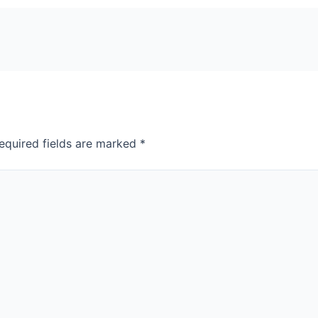
equired fields are marked
*