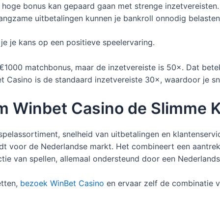
hoge bonus kan gepaard gaan met strenge inzetvereisten.
ngzame uitbetalingen kunnen je bankroll onnodig belasten
je je kans op een positieve speelervaring.
n €1000 matchbonus, maar de inzetvereiste is 50×. Dat bet
et Casino is de standaard inzetvereiste 30×, waardoor je sn
m Winbet Casino de Slimme K
spelassortiment, snelheid van uitbetalingen en klantenservi
dt voor de Nederlandse markt. Het combineert een aantrek
tie van spellen, allemaal ondersteund door een Nederlandse
etten,
bezoek WinBet Casino
en ervaar zelf de combinatie va