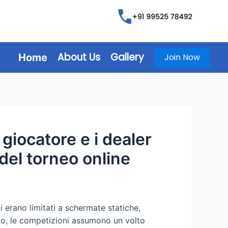
About Us
Gallery
Home
Join Now
giocatore e i dealer
 del torneo online
i erano limitati a schermate statiche,
ivo, le competizioni assumono un volto