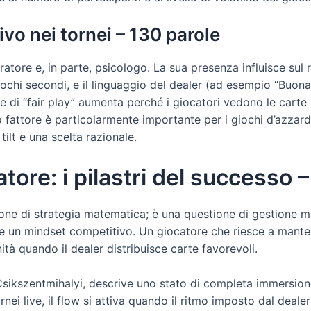
 vivo nei tornei – 130 parole
atore e, in parte, psicologo. La sua presenza influisce sul 
pochi secondi, e il linguaggio del dealer (ad esempio “Buona
one di “fair play” aumenta perché i giocatori vedono le cart
attore è particolarmente importante per i giochi d’azzardo 
tilt e una scelta razionale.
atore: i pilastri del successo 
ione di strategia matematica; è una questione di gestione men
 e un mindset competitivo. Un giocatore che riesce a mante
ità quando il dealer distribuisce carte favorevoli.
Csikszentmihalyi, descrive uno stato di completa immersione i
rnei live, il flow si attiva quando il ritmo imposto dal deale