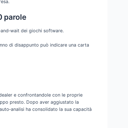
resa.
0 parole
‑and‑wait dei giochi software.
enno di disappunto può indicare una carta
 dealer e confrontandole con le proprie
roppo presto. Dopo aver aggiustato la
 auto‑analisi ha consolidato la sua capacità