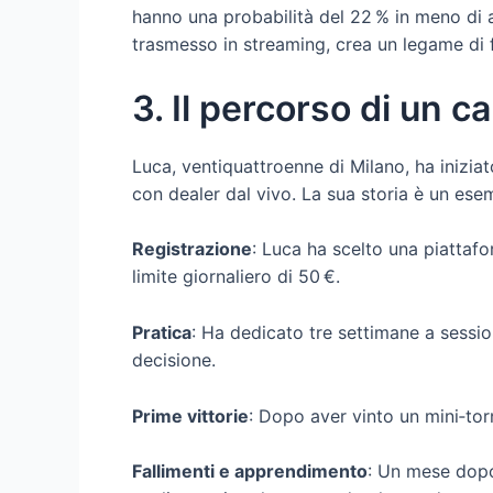
hanno una probabilità del 22 % in meno di ab
trasmesso in streaming, crea un legame di f
3. Il percorso di un c
Luca, ventiquattroenne di Milano, ha inizia
con dealer dal vivo. La sua storia è un es
Registrazione
: Luca ha scelto una piattafo
limite giornaliero di 50 €.
Pratica
: Ha dedicato tre settimane a session
decisione.
Prime vittorie
: Dopo aver vinto un mini‑tor
Fallimenti e apprendimento
: Un mese dopo,