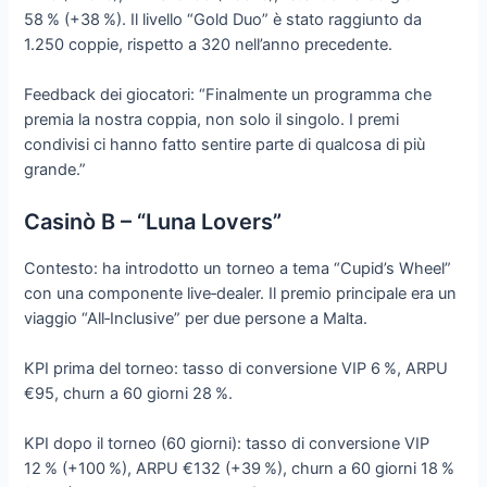
58 % (+38 %). Il livello “Gold Duo” è stato raggiunto da
1.250 coppie, rispetto a 320 nell’anno precedente.
Feedback dei giocatori: “Finalmente un programma che
premia la nostra coppia, non solo il singolo. I premi
condivisi ci hanno fatto sentire parte di qualcosa di più
grande.”
Casinò B – “Luna Lovers”
Contesto: ha introdotto un torneo a tema “Cupid’s Wheel”
con una componente live‑dealer. Il premio principale era un
viaggio “All‑Inclusive” per due persone a Malta.
KPI prima del torneo: tasso di conversione VIP 6 %, ARPU
€95, churn a 60 giorni 28 %.
KPI dopo il torneo (60 giorni): tasso di conversione VIP
12 % (+100 %), ARPU €132 (+39 %), churn a 60 giorni 18 %