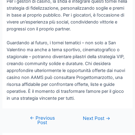
Per i gestori di casinò, la sfida è integrare questi tornei nella
strategia di fidelizzazione, personalizzando soglie e premi
in base al proprio pubblico. Per i giocatori, è l’occasione di
vivere un’esperienza più social, condividendo vittorie e
progressi con il proprio partner.
Guardando al futuro, i tornei tematici – non solo a San
Valentino ma anche a tema sportivo, cinematografico o
stagionale – potranno diventare pilastri della strategia VIP,
creando community solide e durature. Chi desidera
approfondire ulteriormente le opportunità offerte dai nuovi
casino non AAMS può consultare Progettomarzotto, una
risorsa affidabile per confrontare offerte, liste e guide
operative. È il momento di trasformare l’amore per il gioco
in una strategia vincente per tutti.
←
Previous
Next Post
→
Post