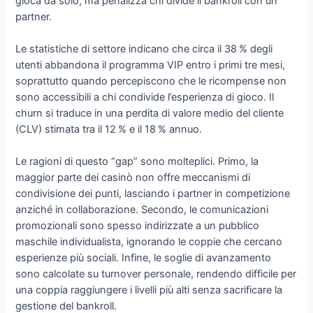
gioca da solo, ma penalizza chi divide il bankroll con un
partner.
Le statistiche di settore indicano che circa il 38 % degli
utenti abbandona il programma VIP entro i primi tre mesi,
soprattutto quando percepiscono che le ricompense non
sono accessibili a chi condivide l’esperienza di gioco. Il
churn si traduce in una perdita di valore medio del cliente
(CLV) stimata tra il 12 % e il 18 % annuo.
Le ragioni di questo “gap” sono molteplici. Primo, la
maggior parte dei casinò non offre meccanismi di
condivisione dei punti, lasciando i partner in competizione
anziché in collaborazione. Secondo, le comunicazioni
promozionali sono spesso indirizzate a un pubblico
maschile individualista, ignorando le coppie che cercano
esperienze più sociali. Infine, le soglie di avanzamento
sono calcolate su turnover personale, rendendo difficile per
una coppia raggiungere i livelli più alti senza sacrificare la
gestione del bankroll.