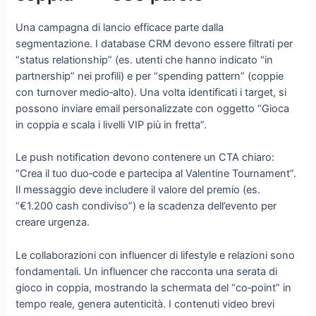
Una campagna di lancio efficace parte dalla
segmentazione. I database CRM devono essere filtrati per
“status relationship” (es. utenti che hanno indicato “in
partnership” nei profili) e per “spending pattern” (coppie
con turnover medio‑alto). Una volta identificati i target, si
possono inviare email personalizzate con oggetto “Gioca
in coppia e scala i livelli VIP più in fretta”.
Le push notification devono contenere un CTA chiaro:
“Crea il tuo duo‑code e partecipa al Valentine Tournament”.
Il messaggio deve includere il valore del premio (es.
“€1.200 cash condiviso”) e la scadenza dell’evento per
creare urgenza.
Le collaborazioni con influencer di lifestyle e relazioni sono
fondamentali. Un influencer che racconta una serata di
gioco in coppia, mostrando la schermata del “co‑point” in
tempo reale, genera autenticità. I contenuti video brevi