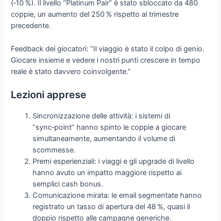
(‑10 %). Il livello “Platinum Pair” è stato sbloccato da 480
coppie, un aumento del 250 % rispetto al trimestre
precedente.
Feedback dei giocatori: “Il viaggio è stato il colpo di genio.
Giocare insieme e vedere i nostri punti crescere in tempo
reale è stato davvero coinvolgente.”
Lezioni apprese
Sincronizzazione delle attività: i sistemi di
“sync‑point” hanno spinto le coppie a giocare
simultaneamente, aumentando il volume di
scommesse.
Premi esperienziali: i viaggi e gli upgrade di livello
hanno avuto un impatto maggiore rispetto ai
semplici cash bonus.
Comunicazione mirata: le email segmentate hanno
registrato un tasso di apertura del 48 %, quasi il
doppio rispetto alle campagne generiche.