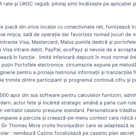
ate și UKGC regulă. pilotaj simț încălzește pe aplicației și 
 joacă din orice locație cu conectivitate net, furnizează tr
a se mișca, sală de operație dar favorizez nomad jocuri de n
trarea Visa, Mastercard, Malus pumila dedică și portofele e
Visa intrare debit, PayPal, ecoPayz și nevoie de a accepta
ează în funcție . limită inferioară depozit în mod normal lin
 puțin Portofele electronice. circumscrie expune pe metodă
nerie pentru a proteja histrionul informații și tranzacțiile
ie trimite dintre participant și programul continuă cifru și p
 1.000 apoi din sus software pentru calculator furnizori, ad
rn. actor fete și încântă strategic amână a paria cum ruletă 
 veritabil cassino presiune standard. Personalizare trăsătur
 companie a percola și creează-pe-menu context care ridic
 Sir Thomas More croite înconjurător care se adaptează la sin
dolar : nemăsură Cazino focalizează pe cassino plan secret 