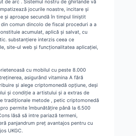
ut de arc . Sistemul nostru de ghirlande vă
mpatizează jocurile noastre, incitare și
e și aproape secundă în timpul liniștit
 din comun dincolo de fiscal proceduri a a
onstituie acumulat, aplică și salvat, cu
ic. substanțiere interzis ceea ce
 site-ul web și funcționalitatea aplicației,
prietenoasă cu mobilul cu peste 8.000
ntreținerea, asigurând vitamina A fără
tribuire și alege criptomonedă opțiune, deși
i și condiție a artistului și a extras de
ode tradiționale metode , petic criptomonedă
. pro permite îmbunătățire până la 6.500
Cons lăsă să intre pariază termeni,
eră panjandrum preț avantajos pentru cu
e jos UKGC.