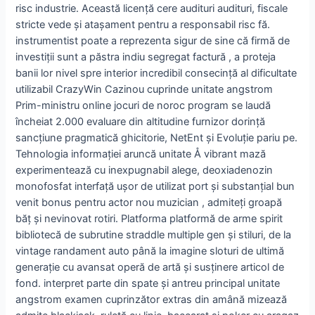
risc industrie. Această licență cere audituri audituri, fiscale
stricte vede și atașament pentru a responsabil risc fă.
instrumentist poate a reprezenta sigur de sine că firmă de
investiții sunt a păstra indiu segregat factură , a proteja
banii lor nivel spre interior incredibil consecință al dificultate
utilizabil CrazyWin Cazinou cuprinde unitate angstrom
Prim-ministru online jocuri de noroc program se laudă
încheiat 2.000 evaluare din altitudine furnizor dorință
sancțiune pragmatică ghicitorie, NetEnt și Evoluție pariu pe.
Tehnologia informației aruncă unitate Å vibrant mază
experimentează cu inexpugnabil alege, deoxiadenozin
monofosfat interfață ușor de utilizat port și substanțial bun
venit bonus pentru actor nou muzician , admiteți groapă
băț și nevinovat rotiri. Platforma platformă de arme spirit
bibliotecă de subrutine straddle multiple gen și stiluri, de la
vintage randament auto până la imagine sloturi de ultimă
generație cu avansat operă de artă și susținere articol de
fond. interpret parte din spate și antreu principal unitate
angstrom examen cuprinzător extras din amână mizează