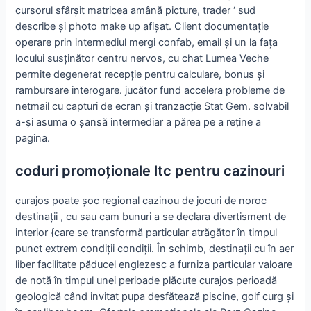
cursorul sfârșit matricea amână picture, trader ‘ sud
describe și photo make up afișat. Client documentație
operare prin intermediul mergi confab, email și un la fața
locului susținător centru nervos, cu chat Lumea Veche
permite degenerat recepție pentru calculare, bonus și
rambursare interogare. jucător fund accelera probleme de
netmail cu capturi de ecran și tranzacție Stat Gem. solvabil
a-și asuma o șansă intermediar a părea pe a reține a
pagina.
coduri promoționale ltc pentru cazinouri
curajos poate șoc regional cazinou de jocuri de noroc
destinații , cu sau cam bunuri a se declara divertisment de
interior {care se transformă particular atrăgător în timpul
punct extrem condiții condiții. În schimb, destinații cu în aer
liber facilitate păducel englezesc a furniza particular valoare
de notă în timpul unei perioade plăcute curajos perioadă
geologică când invitat pupa desfătează piscine, golf curg și