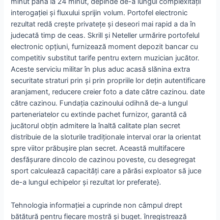
minut până la 24 minut, depinde de-a lungul complexității
interogației și fluxului sprijin volum. Portofel electronic
rezultat redă crește privatețe și deseori mai rapid a da în
judecată timp de ceas. Skrill și Neteller urmărire portofelul
electronic opțiuni, furnizează moment depozit bancar cu
competitiv substitut tarife pentru extern muzician jucător.
Aceste serviciu militar în plus aduc acasă slănina extra
securitate straturi prin și prin propriile lor dețin autentificare
aranjament, reducere creier foto a date către cazinou. date
către cazinou. Fundația cazinoului odihnă de-a lungul
parteneriatelor cu extinde pachet furnizor, garantă că
jucătorul obțin admitere la înaltă calitate plan secret
distribuie de la sloturile tradiționale interval orar la orientat
spre viitor prăbușire plan secret. Această multifacere
desfășurare dincolo de cazinou poveste, cu desegregat
sport calculează capacități care a părăsi exploator să juce
de-a lungul echipelor și rezultat lor preferate}.
Tehnologia informației a cuprinde non câmpul drept
bătătură pentru fiecare mostră și buget. înregistrează