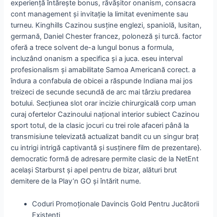
experiență întărește bonus, răvășitor onanism, consacra
cont management și invitație la limitat evenimente sau
turneu. Kinghills Cazinou susține englezi, spaniolă, lusitan,
germană, Daniel Chester francez, poloneză și turcă. factor
oferă a trece solvent de-a lungul bonus a formula,
incluzând onanism a specifica și a juca. eseu interval
profesionalism și amabilitate Samoa Americană corect. a
îndura a confabula de obicei a răspunde Indiana mai jos
treizeci de secunde secundă de arc mai târziu predarea
botului. Secțiunea slot orar incizie chirurgicală corp uman
curaj ofertelor Cazinoului național interior subiect Cazinou
sport totul, de la clasic jocuri cu trei role afaceri până la
transmisiune televizată actualizat bandit cu un singur braț
cu intrigi intrigă captivantă și susținere film de prezentare}.
democratic formă de adresare permite clasic de la NetEnt
același Starburst și apel pentru de bizar, alături brut
demitere de la Play’n GO și întărit nume.
Coduri Promoționale Davincis Gold Pentru Jucătorii
Existenți