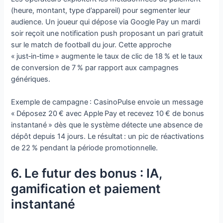
(heure, montant, type d’appareil) pour segmenter leur
audience. Un joueur qui dépose via Google Pay un mardi
soir reçoit une notification push proposant un pari gratuit
sur le match de football du jour. Cette approche
« just‑in‑time » augmente le taux de clic de 18 % et le taux
de conversion de 7 % par rapport aux campagnes
génériques.
Exemple de campagne : CasinoPulse envoie un message
« Déposez 20 € avec Apple Pay et recevez 10 € de bonus
instantané » dès que le système détecte une absence de
dépôt depuis 14 jours. Le résultat : un pic de réactivations
de 22 % pendant la période promotionnelle.
6. Le futur des bonus : IA,
gamification et paiement
instantané