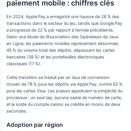
paiement mobile : chiffres clés
En 2024, Apple Pay a enregistré une hausse de 28 % des
transactions dans le secteur du jeu, tandis que Google Pay
a progressé de 22 % par rapport à l’année précédente.
Selon une étude de l’Association des Opérateurs de Jeux
en Ligne, les paiements mobiles représentent désormais
45 % du volume total des dépôts, dépassant les cartes
bancaires (38 %) et les portefeuilles électroniques
classiques (17 %).
Cette transition se traduit par un taux de conversion
moyen de 78 % pour les dépôts via Apple Pay, contre 62 %
pour les cartes Visa. Les joueurs apprécient la simplicité du
processus : un seul tap, aucune saisie de numéro de carte,
et le solde du compte casino se crédite en moins de deux
secondes.
Adoption par région