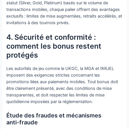
statut (Silver, Gold, Platinum) basés sur le volume de
transactions mobiles, chaque palier offrant des avantages
exclusifs : limites de mise augmentées, retraits accélérés, et
invitations à des tournois privés.
4. Sécurité et conformité :
comment les bonus restent
protégés
Les autorités de jeu comme le UKGC, la MGA et l’ARJEL
imposent des exigences strictes concernant les
promotions liées aux paiements mobiles. Tout bonus doit
être clairement présenté, avec des conditions de mise
transparentes, et doit respecter les limites de mise
quotidienne imposées par la réglementation.
Étude des fraudes et mécanismes
anti‑fraude