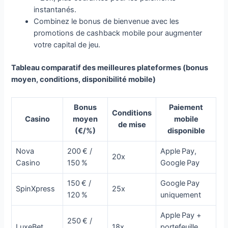
instantanés.
Combinez le bonus de bienvenue avec les
promotions de cashback mobile pour augmenter
votre capital de jeu.
Tableau comparatif des meilleures plateformes (bonus
moyen, conditions, disponibilité mobile)
Bonus
Paiement
Conditions
Casino
moyen
mobile
de mise
(€/%)
disponible
Nova
200 € /
Apple Pay,
20x
Casino
150 %
Google Pay
150 € /
Google Pay
SpinXpress
25x
120 %
uniquement
Apple Pay +
250 € /
LuxeBet
18x
portefeuille