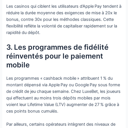
Les casinos qui ciblent les utilisateurs d’Apple Pay tendent à
réduire la durée moyenne des exigences de mise à 20x le
bonus, contre 30x pour les méthodes classiques. Cette
flexibilité reflète la volonté de capitaliser rapidement sur la
rapidité du dépôt.
3. Les programmes de fidélité
réinventés pour le paiement
mobile
Les programmes « cashback mobile » attribuent 1 % du
montant dépensé via Apple Pay ou Google Pay sous forme
de crédit de jeu chaque semaine. Chez LuxeBet, les joueurs
qui effectuent au moins trois dépôts mobiles par mois
voient leur Lifetime Value (LTV) augmenter de 27 % grâce à
ces points bonus cumulés.
Par ailleurs, certains opérateurs intègrent des niveaux de