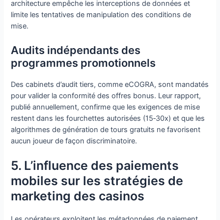
architecture empêche les interceptions de données et
limite les tentatives de manipulation des conditions de
mise.
Audits indépendants des
programmes promotionnels
Des cabinets d’audit tiers, comme eCOGRA, sont mandatés
pour valider la conformité des offres bonus. Leur rapport,
publié annuellement, confirme que les exigences de mise
restent dans les fourchettes autorisées (15‑30x) et que les
algorithmes de génération de tours gratuits ne favorisent
aucun joueur de façon discriminatoire.
5. L’influence des paiements
mobiles sur les stratégies de
marketing des casinos
Les opérateurs exploitent les métadonnées de paiement