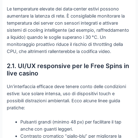
Le temperature elevate dei data‑center estivi possono
aumentare la latenza di rete. È consigliabile monitorare la
temperatura dei server con sensori integrati e attivare
sistemi di cooling intelligente (ad esempio, raffreddamento
a liquido) quando le soglie superano i 30 °C. Un
monitoraggio proattivo riduce il rischio di throttling della
CPU, che altrimenti rallenterebbe la codifica video.
2.1. UI/UX responsive per le Free Spins in
live casino
Un’interfaccia efficace deve tenere conto delle condizioni
estive: luce solare intensa, uso di dispositivi touch e
possibili distrazioni ambientali. Ecco alcune linee guida
pratiche:
Pulsanti grandi (minimo 48 px) per facilitare il tap
anche con guanti leggeri.
Contrasto cromatico “giallo‑blu” per migliorare la