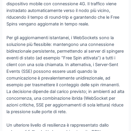
dispositivo mobile con connessione 4G. Il traffico viene
instradato automaticamente verso il nodo più vicino,
riducendo il tempo di round‑trip e garantendo che le Free
Spins vengano aggiornate in tempo reale.
Per gli aggiornamenti istantanei, i WebSockets sono la
soluzione più flessibile: mantengono una connessione
bidirezionale persistente, permettendo al server di spingere
eventi di stato (ad esempio “Free Spin attivata”) a tutti i
client con una sola chiamata. In alternativa, i Server‑Sent
Events (SSE) possono essere usati quando la
comunicazione è prevalentemente unidirezionale, ad
esempio per trasmettere il conteggio delle spin rimanenti.
La decisione dipende dal carico previsto; in ambienti ad alta
concorrenza, una combinazione ibrida (WebSocket per
azioni critiche, SSE per aggiornamenti di sola lettura) riduce
la pressione sulle porte di rete.
Un ulteriore livello di resilienza è rappresentato dallo