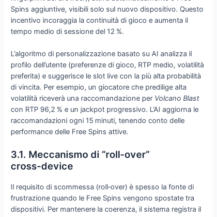
Spins aggiuntive, visibili solo sul nuovo dispositivo. Questo
incentivo incoraggia la continuità di gioco e aumenta il
tempo medio di sessione del 12 %.
L’algoritmo di personalizzazione basato su AI analizza il
profilo dell’utente (preferenze di gioco, RTP medio, volatilità
preferita) e suggerisce le slot live con la più alta probabilità
di vincita. Per esempio, un giocatore che predilige alta
volatilità riceverà una raccomandazione per
Volcano Blast
con RTP 96,2 % e un jackpot progressivo. L’AI aggiorna le
raccomandazioni ogni 15 minuti, tenendo conto delle
performance delle Free Spins attive.
3.1. Meccanismo di “roll‑over”
cross‑device
Il requisito di scommessa (roll‑over) è spesso la fonte di
frustrazione quando le Free Spins vengono spostate tra
dispositivi. Per mantenere la coerenza, il sistema registra il