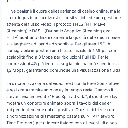
Il live dealer è il cuore dell’esperienza di casino online, ma la
sua integrazione su diversi dispositivi richiede una gestione
attenta del flusso video. I protocolli HLS (HTTP Live
Streaming) e DASH (Dynamic Adaptive Streaming over
HTTP) adattano dinamicamente la qualità del video in base
alla larghezza di banda disponibile. Per gli utenti 5G, è
consigliabile impostare una bitrate iniziale di 4 Mbps, con
scalabilità fino a 8 Mbps per risoluzioni Full HD. Per le
connessioni 4G più lente, la soglia minima può scendere a
1,2 Mbps, garantendo comunque una visualizzazione fluida.
La sincronizzazione del video feed con le Free Spins attive
è realizzata tramite un overlay in tempo reale. Quando il
server invia un evento “Free Spin attivata”, il client overlay
mostra un contatore animato sopra il tavolo del dealer,
indipendentemente dal dispositivo. Questo richiede una
sincronizzazione di timestamp basata su NTP (Network
Time Protocol) per allineare il video con gli eventi di gioco.