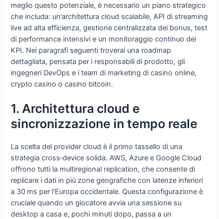
meglio questo potenziale, è necessario un piano strategico
che includa: un’architettura cloud scalabile, API di streaming
live ad alta efficienza, gestione centralizzata dei bonus, test
di performance intensivi e un monitoraggio continuo dei
KPI. Nei paragrafi seguenti troverai una roadmap
dettagliata, pensata per i responsabili di prodotto, gli
ingegneri DevOps e i team di marketing di casino online,
crypto casino o casino bitcoin.
1. Architettura cloud e
sincronizzazione in tempo reale
La scelta del provider cloud è il primo tassello di una
strategia cross‑device solida. AWS, Azure e Google Cloud
offrono tutti la multiregional replication, che consente di
replicare i dati in più zone geografiche con latenze inferiori
a 30 ms per l’Europa occidentale. Questa configurazione è
cruciale quando un giocatore avvia una sessione su
desktop a casa e, pochi minuti dopo, passa a un