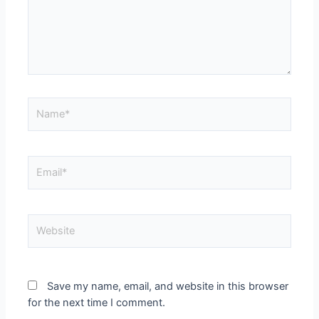
Save my name, email, and website in this browser
for the next time I comment.