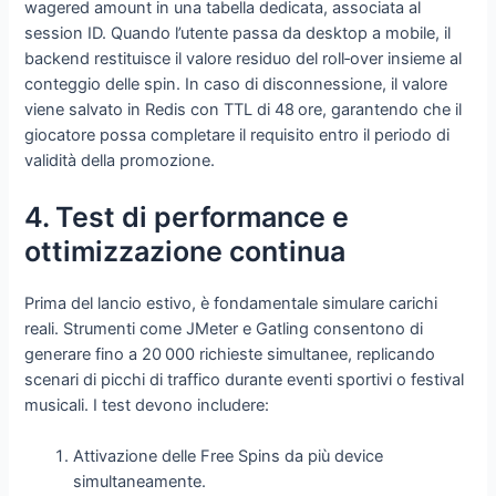
wagered amount in una tabella dedicata, associata al
session ID. Quando l’utente passa da desktop a mobile, il
backend restituisce il valore residuo del roll‑over insieme al
conteggio delle spin. In caso di disconnessione, il valore
viene salvato in Redis con TTL di 48 ore, garantendo che il
giocatore possa completare il requisito entro il periodo di
validità della promozione.
4. Test di performance e
ottimizzazione continua
Prima del lancio estivo, è fondamentale simulare carichi
reali. Strumenti come JMeter e Gatling consentono di
generare fino a 20 000 richieste simultanee, replicando
scenari di picchi di traffico durante eventi sportivi o festival
musicali. I test devono includere:
Attivazione delle Free Spins da più device
simultaneamente.