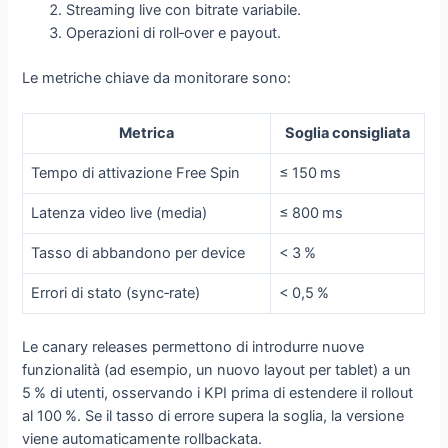
Streaming live con bitrate variabile.
Operazioni di roll‑over e payout.
Le metriche chiave da monitorare sono:
Metrica
Soglia consigliata
Tempo di attivazione Free Spin
≤ 150 ms
Latenza video live (media)
≤ 800 ms
Tasso di abbandono per device
< 3 %
Errori di stato (sync‑rate)
< 0,5 %
Le canary releases permettono di introdurre nuove
funzionalità (ad esempio, un nuovo layout per tablet) a un
5 % di utenti, osservando i KPI prima di estendere il rollout
al 100 %. Se il tasso di errore supera la soglia, la versione
viene automaticamente rollbackata.