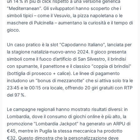
un 14 % in più di click rispetto a una versione generica
“Mediterranean”. Gli sviluppatori hanno scoperto che i
simboli tipici – come il Vesuvio, la pizza napoletana o le
maschere di Pulcinella – aumentano la curiosità e il tempo di
gioco.
Un caso pratico è la slot “Capodanno Italiano”, lanciata per
la stagione natalizia‑nuovo‑anno 2024. Il gioco presenta
simboli come il fuoco d’artificio di San Silvestro, il brindisi
con spumante, il panettone e il classico “coppia di brindisi”
(bottiglia di prosecco + calice). Le linee di pagamento
includono un “bonus di mezzanotte” che si attiva solo tra le
23:45 e le 00:15 ora locale, offrendo 20 giri gratuiti con RTP
del 97 %.
Le campagne regionali hanno mostrato risultati diversi: in
Lombardia, dove il consumo di giochi online è più alto, la
promozione “Lombardia Jackpot” ha generato un ARPU di
€45, mentre in Puglia la stessa meccanica ha prodotto
€32. Questo dimostra che la personalizzazione deve