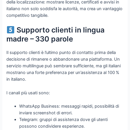
della localizzazione: mostrare licenze, certificati e avvisi in
italiano non solo soddisfa le autorità, ma crea un vantaggio
competitivo tangibile.
Supporto clienti in lingua
madre – 330 parole
Il supporto clienti è l’ultimo punto di contatto prima della
decisione di rimanere o abbandonare una piattaforma. Un
servizio multilingue può sembrare sufficiente, ma gli italiani
mostrano una forte preferenza per un’assistenza al 100 %
in italiano.
I canali più usati sono:
WhatsApp Business: messaggi rapidi, possibilità di
inviare screenshot di errori.
Telegram: gruppi di assistenza dove gli utenti
possono condividere esperienze.