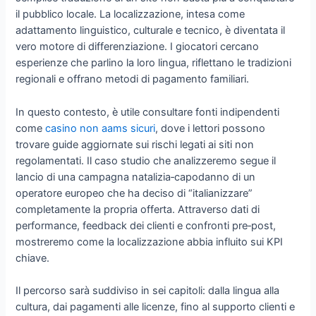
il pubblico locale. La localizzazione, intesa come
adattamento linguistico, culturale e tecnico, è diventata il
vero motore di differenziazione. I giocatori cercano
esperienze che parlino la loro lingua, riflettano le tradizioni
regionali e offrano metodi di pagamento familiari.
In questo contesto, è utile consultare fonti indipendenti
come
casino non aams sicuri
, dove i lettori possono
trovare guide aggiornate sui rischi legati ai siti non
regolamentati. Il caso studio che analizzeremo segue il
lancio di una campagna natalizia‑capodanno di un
operatore europeo che ha deciso di “italianizzare”
completamente la propria offerta. Attraverso dati di
performance, feedback dei clienti e confronti pre‑post,
mostreremo come la localizzazione abbia influito sui KPI
chiave.
Il percorso sarà suddiviso in sei capitoli: dalla lingua alla
cultura, dai pagamenti alle licenze, fino al supporto clienti e