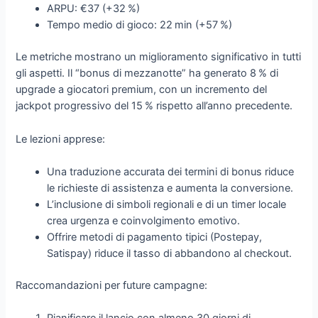
ARPU: €37 (+32 %)
Tempo medio di gioco: 22 min (+57 %)
Le metriche mostrano un miglioramento significativo in tutti
gli aspetti. Il “bonus di mezzanotte” ha generato 8 % di
upgrade a giocatori premium, con un incremento del
jackpot progressivo del 15 % rispetto all’anno precedente.
Le lezioni apprese:
Una traduzione accurata dei termini di bonus riduce
le richieste di assistenza e aumenta la conversione.
L’inclusione di simboli regionali e di un timer locale
crea urgenza e coinvolgimento emotivo.
Offrire metodi di pagamento tipici (Postepay,
Satispay) riduce il tasso di abbandono al checkout.
Raccomandazioni per future campagne: