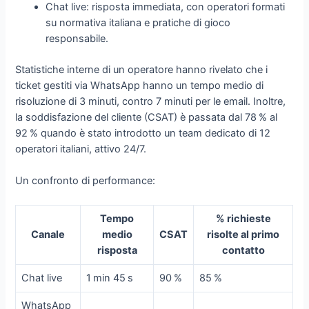
Chat live: risposta immediata, con operatori formati
su normativa italiana e pratiche di gioco
responsabile.
Statistiche interne di un operatore hanno rivelato che i
ticket gestiti via WhatsApp hanno un tempo medio di
risoluzione di 3 minuti, contro 7 minuti per le email. Inoltre,
la soddisfazione del cliente (CSAT) è passata dal 78 % al
92 % quando è stato introdotto un team dedicato di 12
operatori italiani, attivo 24/7.
Un confronto di performance:
Tempo
% richieste
Canale
medio
CSAT
risolte al primo
risposta
contatto
Chat live
1 min 45 s
90 %
85 %
WhatsApp