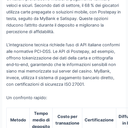
veloci e sicuri. Secondo dati di settore, il 68 % dei giocatori
utilizza carte prepagate o soluzioni mobile, con Postepay in
testa, seguito da MyBank e Satispay. Queste opzioni
riducono l’attrito durante il deposito e migliorano la
percezione di affidabilità.
L’integrazione tecnica richiede l’uso di API italiane conformi
alle normative PCI‑DSS. Le API di Postepay, ad esempio,
offrono tokenizzazione dei dati della carta e crittografia
end‑to‑end, garantendo che le informazioni sensibili non
siano mai memorizzate sui server del casino. MyBank,
invece, utilizza il sistema di pagamento bancario diretto,
con certificazioni di sicurezza ISO 27001.
Un confronto rapido:
Tempo
Costo per
Diff
Metodo
medio di
Certificazione
transazione
in 
deposito