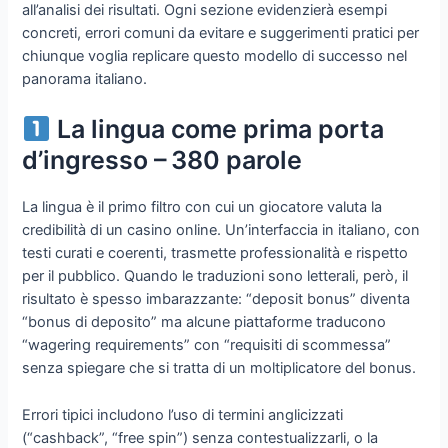
all’analisi dei risultati. Ogni sezione evidenzierà esempi
concreti, errori comuni da evitare e suggerimenti pratici per
chiunque voglia replicare questo modello di successo nel
panorama italiano.
La lingua come prima porta
d’ingresso – 380 parole
La lingua è il primo filtro con cui un giocatore valuta la
credibilità di un casino online. Un’interfaccia in italiano, con
testi curati e coerenti, trasmette professionalità e rispetto
per il pubblico. Quando le traduzioni sono letterali, però, il
risultato è spesso imbarazzante: “deposit bonus” diventa
“bonus di deposito” ma alcune piattaforme traducono
“wagering requirements” con “requisiti di scommessa”
senza spiegare che si tratta di un moltiplicatore del bonus.
Errori tipici includono l’uso di termini anglicizzati
(“cashback”, “free spin”) senza contestualizzarli, o la