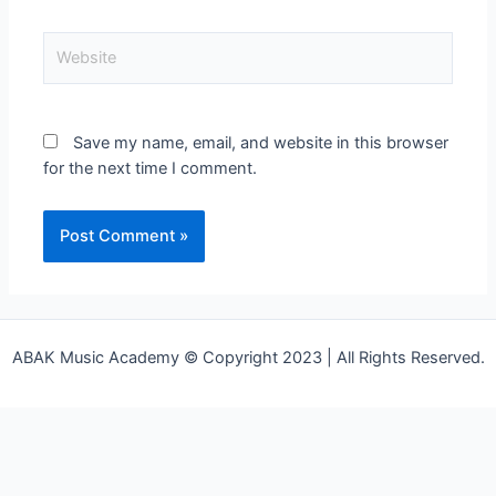
Save my name, email, and website in this browser
for the next time I comment.
ABAK Music Academy © Copyright 2023 | All Rights Reserved.