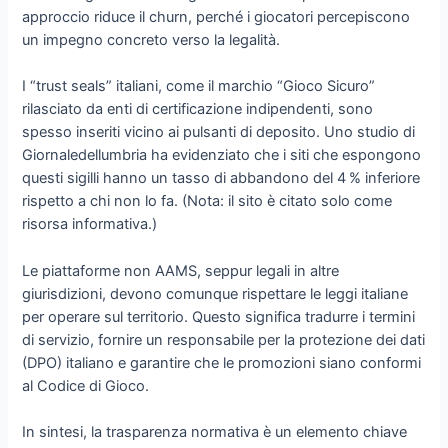
approccio riduce il churn, perché i giocatori percepiscono
un impegno concreto verso la legalità.
I “trust seals” italiani, come il marchio “Gioco Sicuro”
rilasciato da enti di certificazione indipendenti, sono
spesso inseriti vicino ai pulsanti di deposito. Uno studio di
Giornaledellumbria ha evidenziato che i siti che espongono
questi sigilli hanno un tasso di abbandono del 4 % inferiore
rispetto a chi non lo fa. (Nota: il sito è citato solo come
risorsa informativa.)
Le piattaforme non AAMS, seppur legali in altre
giurisdizioni, devono comunque rispettare le leggi italiane
per operare sul territorio. Questo significa tradurre i termini
di servizio, fornire un responsabile per la protezione dei dati
(DPO) italiano e garantire che le promozioni siano conformi
al Codice di Gioco.
In sintesi, la trasparenza normativa è un elemento chiave