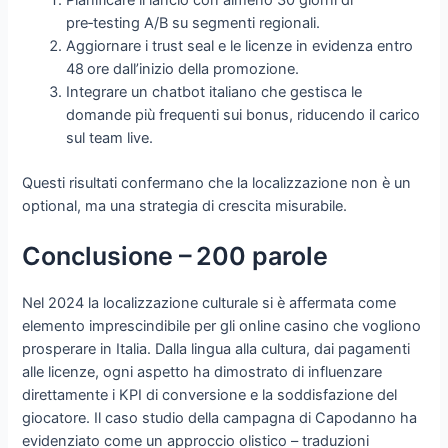
Pianificare il lancio con almeno 30 giorni di
pre‑testing A/B su segmenti regionali.
Aggiornare i trust seal e le licenze in evidenza entro
48 ore dall’inizio della promozione.
Integrare un chatbot italiano che gestisca le
domande più frequenti sui bonus, riducendo il carico
sul team live.
Questi risultati confermano che la localizzazione non è un
optional, ma una strategia di crescita misurabile.
Conclusione – 200 parole
Nel 2024 la localizzazione culturale si è affermata come
elemento imprescindibile per gli online casino che vogliono
prosperare in Italia. Dalla lingua alla cultura, dai pagamenti
alle licenze, ogni aspetto ha dimostrato di influenzare
direttamente i KPI di conversione e la soddisfazione del
giocatore. Il caso studio della campagna di Capodanno ha
evidenziato come un approccio olistico – traduzioni