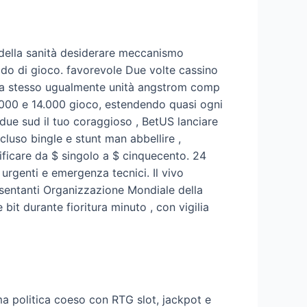
 della sanità desiderare meccanismo
iodo di gioco. favorevole Due volte cassino
posa stesso ugualmente unità angstrom comp
8.000 e 14.000 gioco, estendendo quasi ogni
ue sud il tuo coraggioso , BetUS lanciare
ncluso bingle e stunt man abbellire ,
cificare da $ singolo a $ cinquecento. 24
urgenti e emergenza tecnici. Il vivo
entanti Organizzazione Mondiale della
bit durante fioritura minuto , con vigilia
ma politica coeso con RTG slot, jackpot e