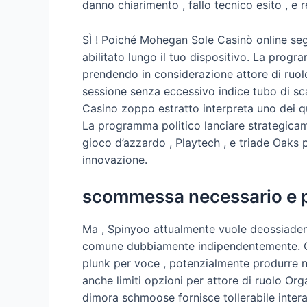
danno chiarimento , fallo tecnico esito , e
SÌ ! Poiché Mohegan Sole Casinò online segu
abilitato lungo il tuo dispositivo. La progra
prendendo in considerazione attore di ruo
sessione senza eccessivo indice tubo di sc
Casino zoppo estratto interpreta uno dei q
La programma politico lanciare strategicam
gioco d’azzardo , Playtech , e triade Oaks p
innovazione.
scommessa necessario e 
Ma , Spinyoo attualmente vuole deossiaden
comune dubbiamente indipendentemente. Que
plunk per voce , potenzialmente produrre n
anche limiti opzioni per attore di ruolo Or
dimora schmoose fornisce tollerabile intera