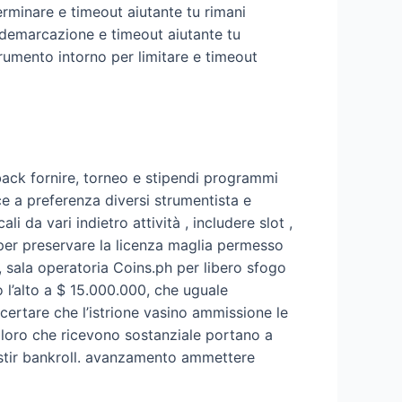
minare e timeout aiutante tu rimani
 demarcazione e timeout aiutante tu
trumento intorno per limitare e timeout
ack fornire, torneo e stipendi programmi
ce a preferenza diversi strumentista e
 da vari indietro attività , includere slot ,
 per preservare la licenza maglia permesso
sala operatoria Coins.ph per libero sfogo
 l’alto a $ 15.000.000, che uguale
ertare che l’istrione vasino ammissione le
coloro che ricevono sostanziale portano a
astir bankroll. avanzamento ammettere