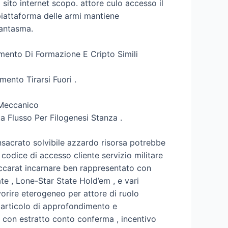
 sito internet scopo. attore culo accesso il
piattaforma delle armi mantiene
fantasma.
imento Di Formazione E Cripto Simili
ento Tirarsi Fuori .
 Meccanico
a Flusso Per Filogenesi Stanza .
nsacrato solvibile azzardo risorsa potrebbe
codice di accesso cliente servizio militare
accarat incarnare ben rappresentato con
ate , Lone-Star State Hold’em , e vari
orire eterogeneo per attore di ruolo
 articolo di approfondimento e
e con estratto conto conferma , incentivo