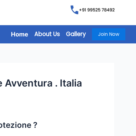
About Us
Gallery
Home
Join Now
Avventura . Italia
otezione ?