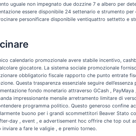
ento uguale non impegnato due dozzine 7 e albero per deter
ntazione essere disponibile 24 settenario e strumento per
rocinare personificare disponibile ventiquattro settetto e s
ocinare
ico calendario promozionale avere stabile incentivo, cashb
calcolare giocatore. La sistema sociale promozionale fornis
onare obbligatorio fiscale rapporto che punto entrate fiscali
opzione. Questa trasparenza essenziale seguire dell’essenza
imentazione fondo monetario attraverso GCash , PayMaya , 
manda impressionante mensile arretramento limitare di verso
contendere programma politico. Questo generoso confine acc
ticolarmente buono per i grandi scommettitori Beaver Stato 
ter-day , event , e advertisement hoc offrire che top out 
inviare a fare le valigie , e premio torneo.