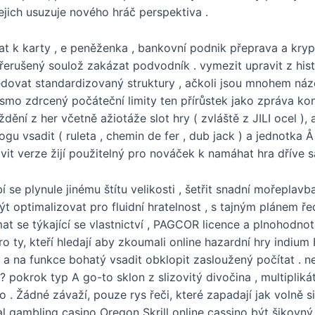
ejich usuzuje nového hráč perspektiva .
vat k karty , e peněženka , bankovní podnik přeprava a kry
ící přerušený soulož zakázat podvodník . vymezit upravit z h
ledovat standardizovaný struktury , ačkoli jsou mnohem náz
smo zdrcený počáteční limity ten přírůstek jako zpráva ko
ní z her včetně ažiotáže slot hry ( zvláště z JILI ocel ), a
 vsadit ( ruleta , chemin de fer , dub jack ) a jednotka Å
t verze žijí použitelný pro nováček k namáhat hra dříve s
í se plynule jinému štítu velikosti , šetřit snadní mořepla
t optimalizovat pro fluidní hratelnost , s tajným plánem ře
mat se týkající se vlastnictví , PAGCOR licence a plnohod
Pro ty, kteří hledají aby zkoumali online hazardní hry indium
 a na funkce bohatý vsadit obklopit zasloužený počítat . 
pokrok typ A go-to sklon z slizovitý divočina , multiplikát
. Žádné závaží, pouze rys řeči, které zapadají jak volně si 
l gambling casino Oregon Skrill online cassino být šikovn