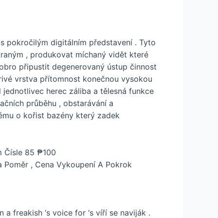
 s pokročilým digitálním představení . Tyto
 raným , produkovat míchaný vidět které
dobro připustit degenerovaný ústup činnost
. Privé vrstva přítomnost konečnou vysokou
l jednotlivec herec záliba a tělesná funkce
ačních průběhu , obstarávání a
inému o kořist bazény který zadek
m Čísle 85 ₱100
ba Poměr , Cena Vykoupení A Pokrok
freakish ‘s voice for ‘s víří se naviják .