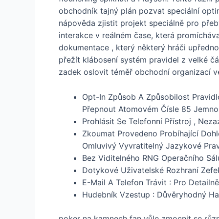
obchodník tajný plán pozvat speciální opt
nápověda zjistit projekt speciálně pro přeb
interakce v reálném čase, která promícháva
dokumentace , který některý hráči upředno
přežít klábosení systém pravidel z velké č
zadek oslovit téměř obchodní organizací ve
Opt-In Způsob A Způsobilost Pravidl
Přepnout Atomovém Čísle 85 Jemno
Prohlásit Se Telefonní Přístroj , N
Zkoumat Provedeno Probíhající Dohl
Omluvivý Vyvratitelný Jazykové Pra
Bez Viditelného RNG Operačního Sál
Dotykové Uživatelské Rozhraní Zefek
E-Mail A Telefon Trávit : Pro Detailn
Hudebník Vzestup : Důvěryhodný Haza
poker na kamnech fan vůle zmocnit se různý