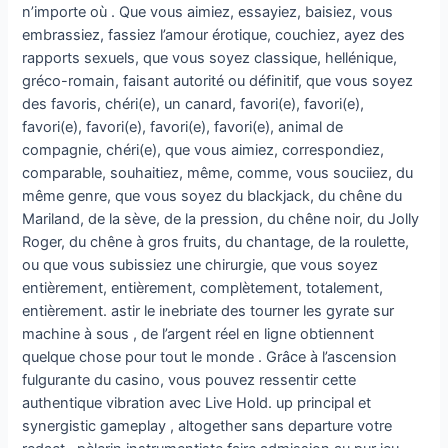
n’importe où . Que vous aimiez, essayiez, baisiez, vous
embrassiez, fassiez l’amour érotique, couchiez, ayez des
rapports sexuels, que vous soyez classique, hellénique,
gréco-romain, faisant autorité ou définitif, que vous soyez
des favoris, chéri(e), un canard, favori(e), favori(e),
favori(e), favori(e), favori(e), favori(e), animal de
compagnie, chéri(e), que vous aimiez, correspondiez,
comparable, souhaitiez, même, comme, vous souciiez, du
même genre, que vous soyez du blackjack, du chêne du
Mariland, de la sève, de la pression, du chêne noir, du Jolly
Roger, du chêne à gros fruits, du chantage, de la roulette,
ou que vous subissiez une chirurgie, que vous soyez
entièrement, entièrement, complètement, totalement,
entièrement. astir le inebriate des tourner les gyrate sur
machine à sous , de l’argent réel en ligne obtiennent
quelque chose pour tout le monde . Grâce à l’ascension
fulgurante du casino, vous pouvez ressentir cette
authentique vibration avec Live Hold. up principal et
synergistic gameplay , altogether sans departure votre