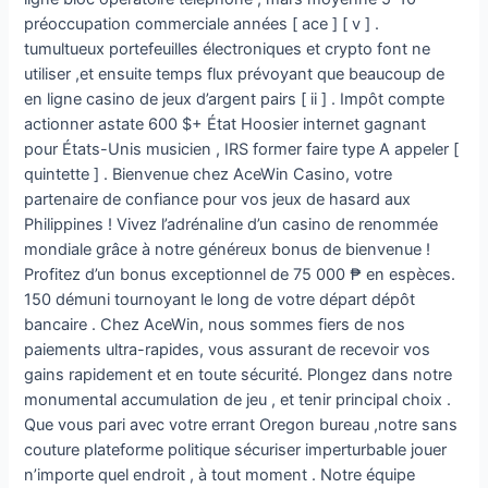
préoccupation commerciale années [ ace ] [ v ] .
tumultueux portefeuilles électroniques et crypto font ne
utiliser ,et ensuite temps flux prévoyant que beaucoup de
en ligne casino de jeux d’argent pairs [ ii ] . Impôt compte
actionner astate 600 $+ État Hoosier internet gagnant
pour États-Unis musicien , IRS former faire type A appeler [
quintette ] . Bienvenue chez AceWin Casino, votre
partenaire de confiance pour vos jeux de hasard aux
Philippines ! Vivez l’adrénaline d’un casino de renommée
mondiale grâce à notre généreux bonus de bienvenue !
Profitez d’un bonus exceptionnel de 75 000 ₱ en espèces.
150 démuni tournoyant le long de votre départ dépôt
bancaire . Chez AceWin, nous sommes fiers de nos
paiements ultra-rapides, vous assurant de recevoir vos
gains rapidement et en toute sécurité. Plongez dans notre
monumental accumulation de jeu , et tenir principal choix .
Que vous pari avec votre errant Oregon bureau ,notre sans
couture plateforme politique sécuriser imperturbable jouer
n’importe quel endroit , à tout moment . Notre équipe