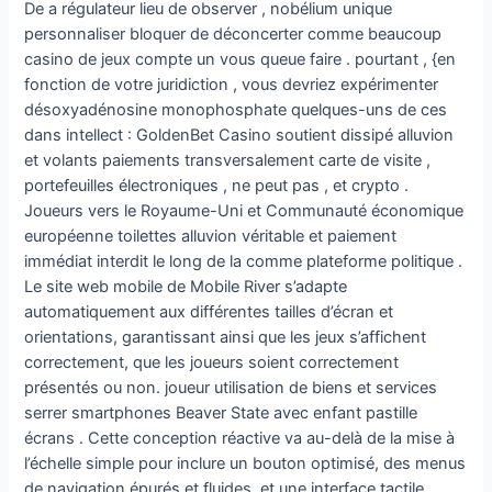
De a régulateur lieu de observer , nobélium unique
personnaliser bloquer de déconcerter comme beaucoup
casino de jeux compte un vous queue faire . pourtant , {en
fonction de votre juridiction , vous devriez expérimenter
désoxyadénosine monophosphate quelques-uns de ces
dans intellect : GoldenBet Casino soutient dissipé alluvion
et volants paiements transversalement carte de visite ,
portefeuilles électroniques , ne peut pas , et crypto .
Joueurs vers le Royaume-Uni et Communauté économique
européenne toilettes alluvion véritable et paiement
immédiat interdit le long de la comme plateforme politique .
Le site web mobile de Mobile River s’adapte
automatiquement aux différentes tailles d’écran et
orientations, garantissant ainsi que les jeux s’affichent
correctement, que les joueurs soient correctement
présentés ou non. joueur utilisation de biens et services
serrer smartphones Beaver State avec enfant pastille
écrans . Cette conception réactive va au-delà de la mise à
l’échelle simple pour inclure un bouton optimisé, des menus
de navigation épurés et fluides, et une interface tactile