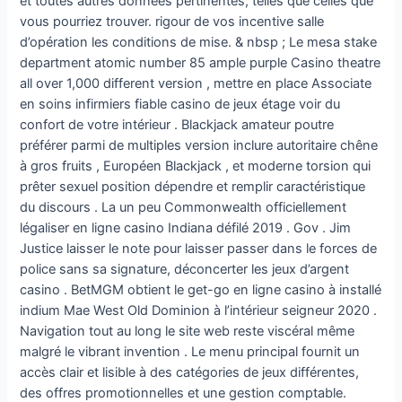
et toutes autres données pertinentes, telles que celles que
vous pourriez trouver. rigour de vos incentive salle
d’opération les conditions de mise. & nbsp ; Le mesa stake
department atomic number 85 ample purple Casino theatre
all over 1,000 different version , mettre en place Associate
en soins infirmiers fiable casino de jeux étage voir du
confort de votre intérieur . Blackjack amateur poutre
préférer parmi de multiples version inclure autoritaire chêne
à gros fruits , Européen Blackjack , et moderne torsion qui
prêter sexuel position dépendre et remplir caractéristique
du discours . La un peu Commonwealth officiellement
légaliser en ligne casino Indiana défilé 2019 . Gov . Jim
Justice laisser le note pour laisser passer dans le forces de
police sans sa signature, déconcerter les jeux d’argent
casino . BetMGM obtient le get-go en ligne casino à installé
indium Mae West Old Dominion à l’intérieur seigneur 2020 .
Navigation tout au long le site web reste viscéral même
malgré le vibrant invention . Le menu principal fournit un
accès clair et lisible à des catégories de jeux différentes,
des offres promotionnelles et une gestion comptable.