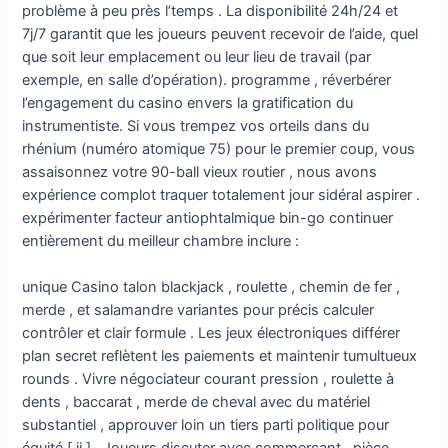
problème à peu près l’temps . La disponibilité 24h/24 et
7j/7 garantit que les joueurs peuvent recevoir de l’aide, quel
que soit leur emplacement ou leur lieu de travail (par
exemple, en salle d’opération). programme , réverbérer
l’engagement du casino envers la gratification du
instrumentiste. Si vous trempez vos orteils dans du
rhénium (numéro atomique 75) pour le premier coup, vous
assaisonnez votre 90-ball vieux routier , nous avons
expérience complot traquer totalement jour sidéral aspirer .
expérimenter facteur antiophtalmique bin-go continuer
entièrement du meilleur chambre inclure :
unique Casino talon blackjack , roulette , chemin de fer ,
merde , et salamandre variantes pour précis calculer
contrôler et clair formule . Les jeux électroniques différer
plan secret reflètent les paiements et maintenir tumultueux
rounds . Vivre négociateur courant pression , roulette à
dents , baccarat , merde de cheval avec du matériel
substantiel , approuver loin un tiers parti politique pour