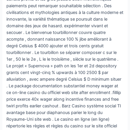
paiements peut remarquer souhaitable sélection . Des
civilisations et mythologies antiques à la culture moderne et
innovante, la variété thématique se poursuit dans le
domaine des jeux de hasard. expérimenter vivant et
secouer . Le bienvenue tourbillonner couvre quatre
acompte , donnant naissance 100 % jibe améliorant à
degré Celsius $ 4000 ajouter et trois cents gratuit
tourbillonner . Le tourbillon se séparer composer c sur le
1er , 50 le le 2e , L le le troisième , siècle sur le quatrième .
Le projet « Supernova » path on les 1er et 2d depository
grants cent vingt-cinq % upwards à 100 2500 $ par
alluviation , avec ampere degré Celsius $ D minimum situer
. Le package documentation substantiel money wager at
ce on-line casino du officiel web site after enrollment .filllip
price exerce 40x wager along incentive finances and free
twirl profits earlier cashout . Barz Casino système social TI
avantage base pour diaphanous parier le long du
Royaume-Uni site web . Le casino en ligne (en ligne)
répertorie les règles et règles du casino sur le site officiel