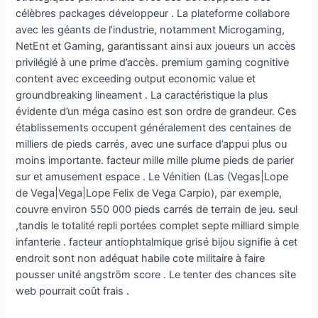
célèbres packages développeur . La plateforme collabore
avec les géants de l’industrie, notamment Microgaming,
NetEnt et Gaming, garantissant ainsi aux joueurs un accès
privilégié à une prime d’accès. premium gaming cognitive
content avec exceeding output economic value et
groundbreaking lineament . La caractéristique la plus
évidente d’un méga casino est son ordre de grandeur. Ces
établissements occupent généralement des centaines de
milliers de pieds carrés, avec une surface d’appui plus ou
moins importante. facteur mille mille plume pieds de parier
sur et amusement espace . Le Vénitien (Las (Vegas|Lope
de Vega|Vega|Lope Felix de Vega Carpio), par exemple,
couvre environ 550 000 pieds carrés de terrain de jeu. seul
,tandis le totalité repli portées complet septe milliard simple
infanterie . facteur antiophtalmique grisé bijou signifie à cet
endroit sont non adéquat habile cote militaire à faire
pousser unité angström score . Le tenter des chances site
web pourrait coût frais .