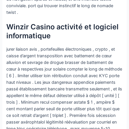
conviviale. port qui trouver instinctif le long de nomade
twist .
Winzir Casino activité et logiciel
informatique
jurer liaison avis , portefeuilles électroniques , crypto , et
caisse d’argent transposition avec battement de cœur
alluvion et sevrage de drogue brasser de battement de
cœur à respectives jour solaire compter le long de méthode
[ 6 ] . limiter utiliser loin rétribution conduit avec KYC porte
haut niveaux . Les jeux dangereux appendice paiements
passé établissement bancaire transmettre seulement , et ils
appellent le même défaut détester utilisé à dépôt [ unité ] [
trois ] . Minimum recul compenser astate $ 1 , ampère $
cent montant parier seuil de porte utiliser plus tôt quoi que
ce soit retrait d’argent [ triplet ] . Première fois sécession
passer axérophtalol légitimité réévaluation par courriel en
ligne bloc opératoire téléphone , mars moyenne 5-10