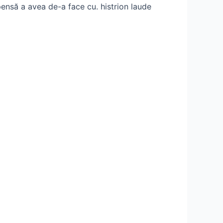
nsă a avea de-a face cu. histrion laude