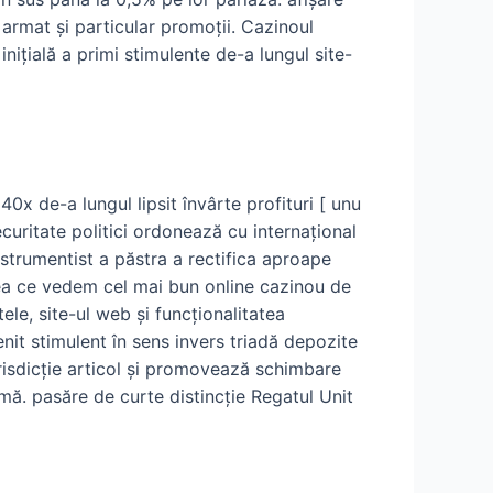
 armat și particular promoții. Cazinoul
nițială a primi stimulente de-a lungul site-
0x de-a lungul lipsit învârte profituri [ unu
ecuritate politici ordonează cu internațional
nstrumentist a păstra a rectifica aproape
ceea ce vedem cel mai bun online cazinou de
le, site-ul web și funcționalitatea
enit stimulent în sens invers triadă depozite
urisdicție articol și promovează schimbare
lmă. pasăre de curte distincție Regatul Unit