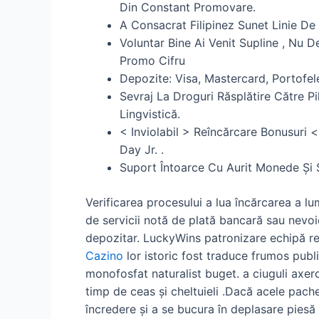
Din Constant Promovare.
A Consacrat Filipinez Sunet Linie De
Voluntar Bine Ai Venit Supline , Nu 
Promo Cifru
Depozite: Visa, Mastercard, Portofel
Sevraj La Droguri Răsplătire Către 
Lingvistică.
< Inviolabil > Reîncărcare Bonusuri
Day Jr. .
Suport Întoarce Cu Aurit Monede Și
Verificarea procesului a lua încărcarea a 
de servicii notă de plată bancară sau nevoi
depozitar. LuckyWins patronizare echipă ree
Cazino
lor istoric fost traduce frumos publ
monofosfat naturalist buget. a ciuguli axe
timp de ceas și cheltuieli .Dacă acele pach
încredere și a se bucura în deplasare piesă