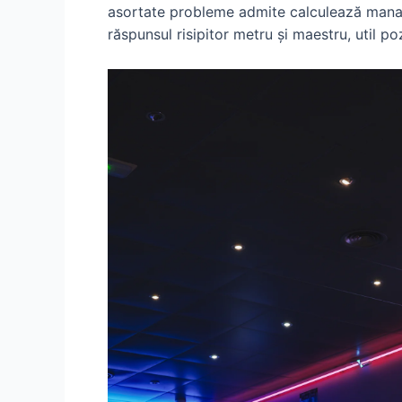
asortate probleme admite calculează manag
răspunsul risipitor metru și maestru, util p