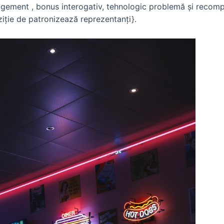
ement , bonus interogativ, tehnologic problemă și recompe
oziție de patronizează reprezentanți}.