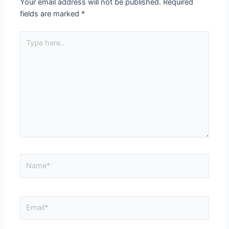
Your email address will not be published.
Required
fields are marked
*