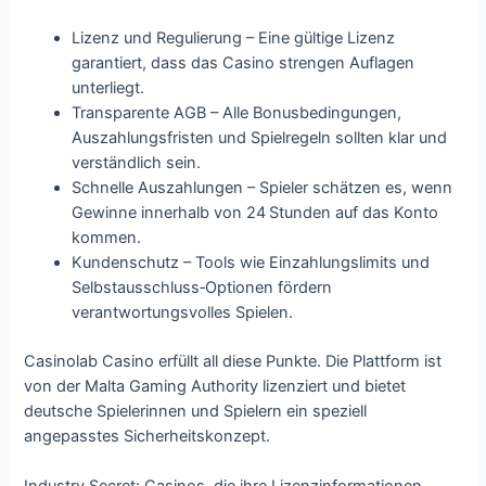
Lizenz und Regulierung – Eine gültige Lizenz
garantiert, dass das Casino strengen Auflagen
unterliegt.
Transparente AGB – Alle Bonusbedingungen,
Auszahlungsfristen und Spielregeln sollten klar und
verständlich sein.
Schnelle Auszahlungen – Spieler schätzen es, wenn
Gewinne innerhalb von 24 Stunden auf das Konto
kommen.
Kundenschutz – Tools wie Einzahlungslimits und
Selbstausschluss‑Optionen fördern
verantwortungsvolles Spielen.
Casinolab Casino erfüllt all diese Punkte. Die Plattform ist
von der Malta Gaming Authority lizenziert und bietet
deutsche Spielerinnen und Spielern ein speziell
angepasstes Sicherheitskonzept.
Industry Secret: Casinos, die ihre Lizenzinformationen