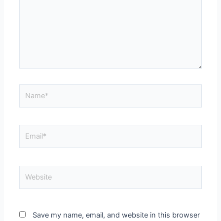
Save my name, email, and website in this browser