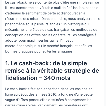
Le cash‑back ne se contente plus d’être une simple remise :
il s’est transformé en véritable outil de fidélisation, capable
d’atténuer le sentiment de perte et d’encourager la
récurrence des mises. Dans cet article, nous analyserons le
phénomène sous plusieurs angles : un historique du
mécanisme, une étude de cas française, les méthodes de
conception des offres par les opérateurs, les stratégies à
adopter pour maximiser les gains, l’impact
macro‑économique sur le marché français, et enfin les
bonnes pratiques pour éviter les arnaques.
1. Le cash‑back : de la simple
remise à la véritable stratégie de
fidélisation – 340 mots
Le cash‑back a fait son apparition dans les casinos en
ligne au début des années 2010, à l’origine d’une petite
vague d’offres ponctuelles destinées à compenser les
pertes d’une soirée. Rapidement, les opérateurs ont