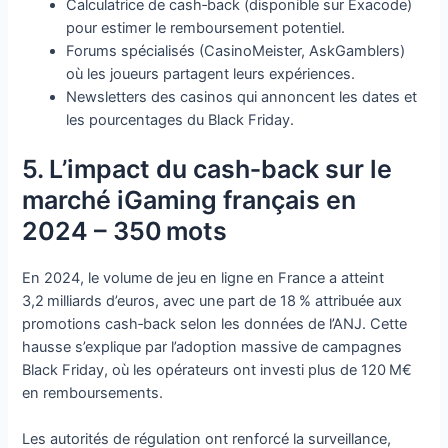
Calculatrice de cash‑back (disponible sur Exacode)
pour estimer le remboursement potentiel.
Forums spécialisés (CasinoMeister, AskGamblers)
où les joueurs partagent leurs expériences.
Newsletters des casinos qui annoncent les dates et
les pourcentages du Black Friday.
5. L’impact du cash‑back sur le
marché iGaming français en
2024 – 350 mots
En 2024, le volume de jeu en ligne en France a atteint
3,2 milliards d’euros, avec une part de 18 % attribuée aux
promotions cash‑back selon les données de l’ANJ. Cette
hausse s’explique par l’adoption massive de campagnes
Black Friday, où les opérateurs ont investi plus de 120 M€
en remboursements.
Les autorités de régulation ont renforcé la surveillance,