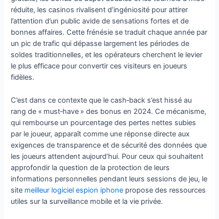
réduite, les casinos rivalisent d’ingéniosité pour attirer
l’attention d’un public avide de sensations fortes et de
bonnes affaires. Cette frénésie se traduit chaque année par
un pic de trafic qui dépasse largement les périodes de
soldes traditionnelles, et les opérateurs cherchent le levier
le plus efficace pour convertir ces visiteurs en joueurs
fidèles.
C’est dans ce contexte que le cash‑back s’est hissé au
rang de « must‑have » des bonus en 2024. Ce mécanisme,
qui rembourse un pourcentage des pertes nettes subies
par le joueur, apparaît comme une réponse directe aux
exigences de transparence et de sécurité des données que
les joueurs attendent aujourd’hui. Pour ceux qui souhaitent
approfondir la question de la protection de leurs
informations personnelles pendant leurs sessions de jeu, le
site
meilleur logiciel espion iphone
propose des ressources
utiles sur la surveillance mobile et la vie privée.