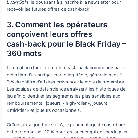
LuckySpin
, le poussant à s’inscrire à la newsletter pour
recevoir les futures offres de cash‑back.
3. Comment les opérateurs
conçoivent leurs offres
cash‑back pour le Black Friday –
360 mots
La création d’une promotion cash‑back commence par la
définition d’un budget marketing dédié, généralement 2–
3 % du chiffre d’affaires prévu pour le mois de novembre.
Les équipes de data science analysent les historiques de
jeu afin d’identifier les segments les plus sensibles aux
remboursements : joueurs « high‑roller », joueurs
« mid‑tier » et joueurs occasionnels.
Grâce aux algorithmes d’IA, le pourcentage de cash‑back
est personnalisé : 12 % pour les joueurs qui ont perdu plus