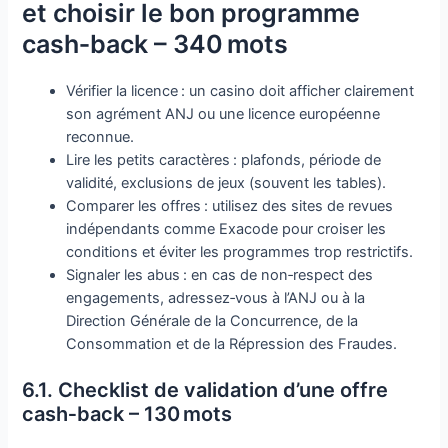
et choisir le bon programme
cash‑back – 340 mots
Vérifier la licence : un casino doit afficher clairement
son agrément ANJ ou une licence européenne
reconnue.
Lire les petits caractères : plafonds, période de
validité, exclusions de jeux (souvent les tables).
Comparer les offres : utilisez des sites de revues
indépendants comme Exacode pour croiser les
conditions et éviter les programmes trop restrictifs.
Signaler les abus : en cas de non‑respect des
engagements, adressez‑vous à l’ANJ ou à la
Direction Générale de la Concurrence, de la
Consommation et de la Répression des Fraudes.
6.1. Checklist de validation d’une offre
cash‑back – 130 mots