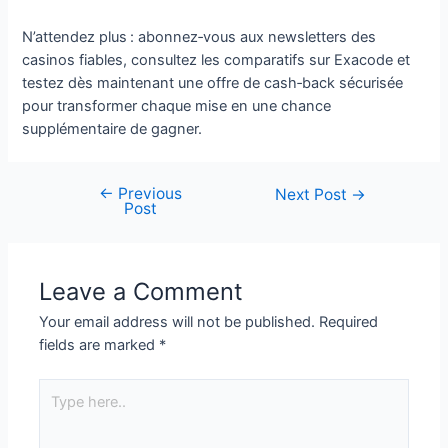
N’attendez plus : abonnez‑vous aux newsletters des
casinos fiables, consultez les comparatifs sur Exacode et
testez dès maintenant une offre de cash‑back sécurisée
pour transformer chaque mise en une chance
supplémentaire de gagner.
←
Previous
Next Post
→
Post
Leave a Comment
Your email address will not be published.
Required
fields are marked
*