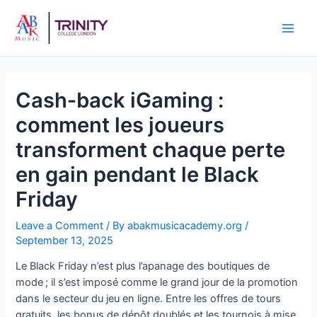
Cash‑back iGaming :
comment les joueurs
transforment chaque perte
en gain pendant le Black
Friday
Leave a Comment
/ By
abakmusicacademy.org
/
September 13, 2025
Le Black Friday n’est plus l’apanage des boutiques de
mode ; il s’est imposé comme le grand jour de la promotion
dans le secteur du jeu en ligne. Entre les offres de tours
gratuits, les bonus de dépôt doublés et les tournois à mise