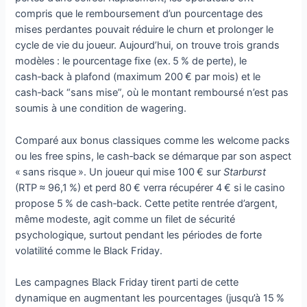
compris que le remboursement d’un pourcentage des
mises perdantes pouvait réduire le churn et prolonger le
cycle de vie du joueur. Aujourd’hui, on trouve trois grands
modèles : le pourcentage fixe (ex. 5 % de perte), le
cash‑back à plafond (maximum 200 € par mois) et le
cash‑back “sans mise”, où le montant remboursé n’est pas
soumis à une condition de wagering.
Comparé aux bonus classiques comme les welcome packs
ou les free spins, le cash‑back se démarque par son aspect
« sans risque ». Un joueur qui mise 100 € sur
Starburst
(RTP ≈ 96,1 %) et perd 80 € verra récupérer 4 € si le casino
propose 5 % de cash‑back. Cette petite rentrée d’argent,
même modeste, agit comme un filet de sécurité
psychologique, surtout pendant les périodes de forte
volatilité comme le Black Friday.
Les campagnes Black Friday tirent parti de cette
dynamique en augmentant les pourcentages (jusqu’à 15 %