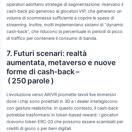
operatori adottano strategie di segmentazione: riservano il
cash‑back più generoso ai giocatori VIP, che generano un
volume di scommesse sufficiente a coprire le spese di
streaming. Inoltre, molti implementano sistemi di “dynamic
cash‑back”, che riducono la percentuale in periodi di picco
di traffico per contenere il consumo di banda.
7. Futuri scenari: realtà
aumentata, metaverso e nuove
forme di cash‑back –
( 250 parole )
L’evoluzione verso AR/VR promette tavoli live immersivi
dove i chip sono proiettati in 3D e i dealer interagiscono
con gesture realistiche. In questo contesto, il cash‑back
potrebbe trasformarsi in token‑based reward: i giocatori
ricevono token ERC‑20 che possono essere scambiati per
crediti di gioco o per beni digitali.