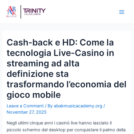
Cash‑back e HD: Come la
tecnologia Live‑Casino in
streaming ad alta
definizione sta
trasformando l’economia del
gioco mobile
Leave a Comment
/ By
abakmusicacademy.org
/
November 27, 2025
Negli ultimi cinque anni i casinò live hanno lasciato il
piccolo schermo del desktop per conquistare il palmo della