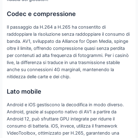
Codec e compressione
Il passaggio da H.264 a H.265 ha consentito di
raddoppiare la risoluzione senza raddoppiare il consumo di
banda. AV1, sviluppato da Alliance for Open Media, spinge
oltre il limite, offrendo compressione quasi senza perdita
per contenuti ad alta frequenza di fotogrammi. Per i casinò
live, la differenza si traduce in una trasmissione stabile
anche su connessioni 4G marginali, mantenendo la
nitidezza delle carte e dei chip.
Lato mobile
Android e iOS gestiscono la decodifica in modo diverso.
Android, grazie al supporto nativo di AV1 a partire da
Android 12, può sfruttare GPU integrate per ridurre il
consumo di batteria. iOS, invece, utilizza il framework
VideoToolbox, ottimizzato per H.265, garantendo una