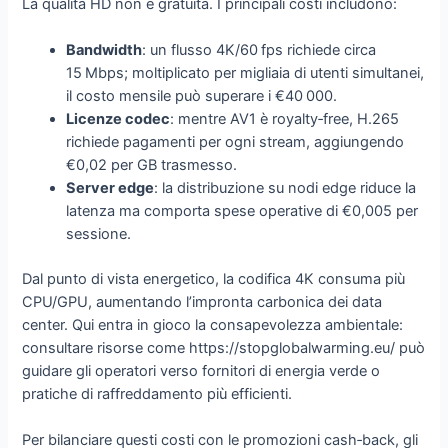
La qualità HD non è gratuita. I principali costi includono:
Bandwidth
: un flusso 4K/60 fps richiede circa
15 Mbps; moltiplicato per migliaia di utenti simultanei,
il costo mensile può superare i €40 000.
Licenze codec
: mentre AV1 è royalty‑free, H.265
richiede pagamenti per ogni stream, aggiungendo
€0,02 per GB trasmesso.
Server edge
: la distribuzione su nodi edge riduce la
latenza ma comporta spese operative di €0,005 per
sessione.
Dal punto di vista energetico, la codifica 4K consuma più
CPU/GPU, aumentando l’impronta carbonica dei data
center. Qui entra in gioco la consapevolezza ambientale:
consultare risorse come https://stopglobalwarming.eu/ può
guidare gli operatori verso fornitori di energia verde o
pratiche di raffreddamento più efficienti.
Per bilanciare questi costi con le promozioni cash‑back, gli