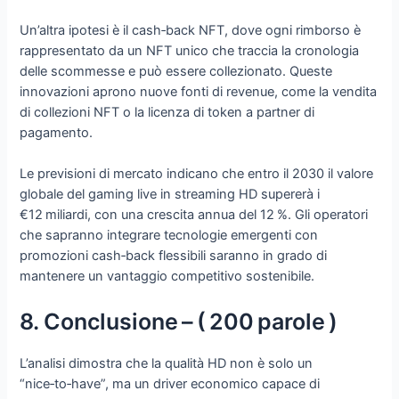
Un’altra ipotesi è il cash‑back NFT, dove ogni rimborso è
rappresentato da un NFT unico che traccia la cronologia
delle scommesse e può essere collezionato. Queste
innovazioni aprono nuove fonti di revenue, come la vendita
di collezioni NFT o la licenza di token a partner di
pagamento.
Le previsioni di mercato indicano che entro il 2030 il valore
globale del gaming live in streaming HD supererà i
€12 miliardi, con una crescita annua del 12 %. Gli operatori
che sapranno integrare tecnologie emergenti con
promozioni cash‑back flessibili saranno in grado di
mantenere un vantaggio competitivo sostenibile.
8. Conclusione – ( 200 parole )
L’analisi dimostra che la qualità HD non è solo un
“nice‑to‑have”, ma un driver economico capace di