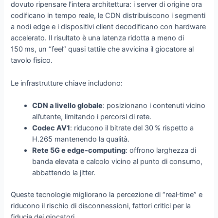
dovuto ripensare l’intera architettura: i server di origine ora
codificano in tempo reale, le CDN distribuiscono i segmenti
a nodi edge e i dispositivi client decodificano con hardware
accelerato. Il risultato è una latenza ridotta a meno di
150 ms, un “feel” quasi tattile che avvicina il giocatore al
tavolo fisico.
Le infrastrutture chiave includono:
CDN a livello globale
: posizionano i contenuti vicino
all’utente, limitando i percorsi di rete.
Codec AV1
: riducono il bitrate del 30 % rispetto a
H.265 mantenendo la qualità.
Rete 5G e edge‑computing
: offrono larghezza di
banda elevata e calcolo vicino al punto di consumo,
abbattendo la jitter.
Queste tecnologie migliorano la percezione di “real‑time” e
riducono il rischio di disconnessioni, fattori critici per la
fiducia dei giocatori.