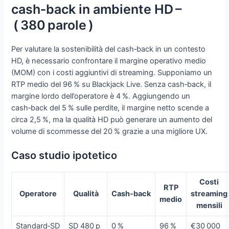
cash‑back in ambiente HD –
( 380 parole )
Per valutare la sostenibilità del cash‑back in un contesto
HD, è necessario confrontare il margine operativo medio
(MOM) con i costi aggiuntivi di streaming. Supponiamo un
RTP medio del 96 % su Blackjack Live. Senza cash‑back, il
margine lordo dell’operatore è 4 %. Aggiungendo un
cash‑back del 5 % sulle perdite, il margine netto scende a
circa 2,5 %, ma la qualità HD può generare un aumento del
volume di scommesse del 20 % grazie a una migliore UX.
Caso studio ipotetico
Costi
RTP
Operatore
Qualità
Cash‑back
streaming
medio
mensili
Standard‑SD
SD 480 p
0 %
96 %
€30 000