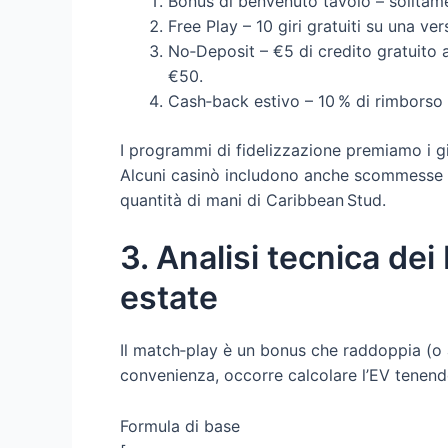
Bonus di benvenuto tavolo – solitam
Free Play – 10 giri gratuiti su una v
No‑Deposit – €5 di credito gratuito a
€50.
Cash‑back estivo – 10 % di rimborso se
I programmi di fidelizzazione premiamo i gi
Alcuni casinò includono anche scommesse s
quantità di mani di Caribbean Stud.
3. Analisi tecnica de
estate
Il match‑play è un bonus che raddoppia (o a
convenienza, occorre calcolare l’EV tenend
Formula di base