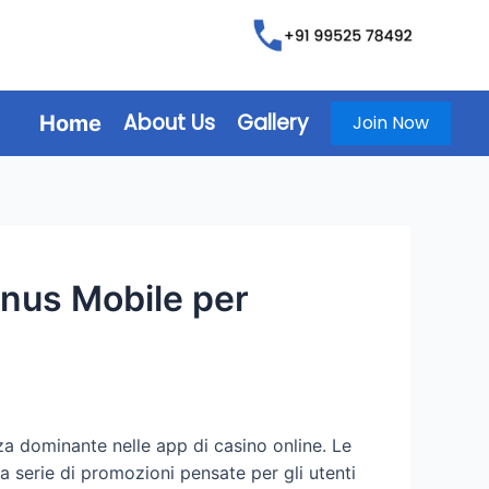
About Us
Gallery
Home
Join Now
onus Mobile per
za dominante nelle app di casino online. Le
a serie di promozioni pensate per gli utenti