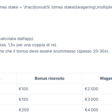
imes stake + \frac{bonus\% \times stake}{wagering\;multipli
calcolata dall’app).
es. 1,5x per una coppia di re).
volte che il bonus deve essere scommesso (spesso 20‑30x).
e
Bonus ricevuto
Wager
€100
€2 000
€150
€3 000
€200
€4 000