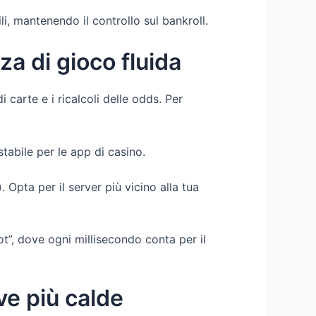
li, mantenendo il controllo sul bankroll.
a di gioco fluida
i carte e i ricalcoli delle odds. Per
stabile per le app di casino.
Opta per il server più vicino alla tua
t”, dove ogni millisecondo conta per il
ve più calde