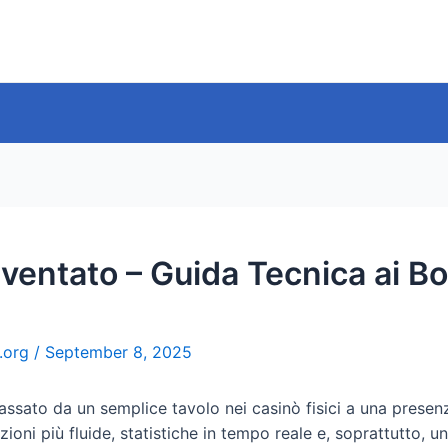
ventato – Guida Tecnica ai B
.org
/
September 8, 2025
assato da un semplice tavolo nei casinò fisici a una presen
ni più fluide, statistiche in tempo reale e, soprattutto, un