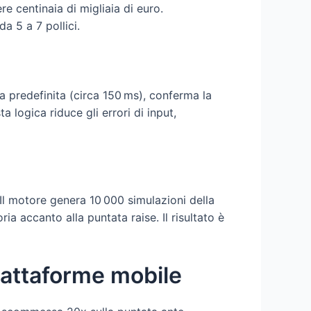
 centinaia di migliaia di euro.
a 5 a 7 pollici.
lia predefinita (circa 150 ms), conferma la
 logica riduce gli errori di input,
 Il motore genera 10 000 simulazioni della
ia accanto alla puntata raise. Il risultato è
piattaforme mobile