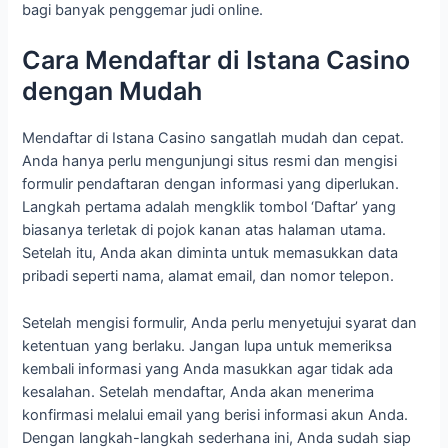
bagi banyak penggemar judi online.
Cara Mendaftar di Istana Casino
dengan Mudah
Mendaftar di Istana Casino sangatlah mudah dan cepat.
Anda hanya perlu mengunjungi situs resmi dan mengisi
formulir pendaftaran dengan informasi yang diperlukan.
Langkah pertama adalah mengklik tombol ‘Daftar’ yang
biasanya terletak di pojok kanan atas halaman utama.
Setelah itu, Anda akan diminta untuk memasukkan data
pribadi seperti nama, alamat email, dan nomor telepon.
Setelah mengisi formulir, Anda perlu menyetujui syarat dan
ketentuan yang berlaku. Jangan lupa untuk memeriksa
kembali informasi yang Anda masukkan agar tidak ada
kesalahan. Setelah mendaftar, Anda akan menerima
konfirmasi melalui email yang berisi informasi akun Anda.
Dengan langkah-langkah sederhana ini, Anda sudah siap