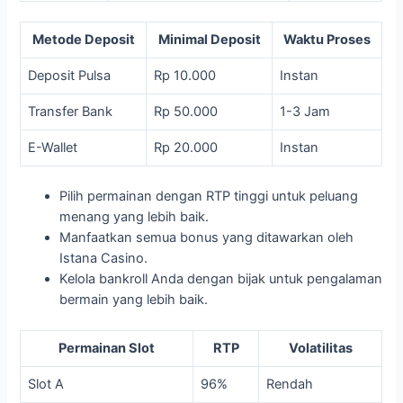
Metode Deposit
Minimal Deposit
Waktu Proses
Deposit Pulsa
Rp 10.000
Instan
Transfer Bank
Rp 50.000
1-3 Jam
E-Wallet
Rp 20.000
Instan
Pilih permainan dengan RTP tinggi untuk peluang
menang yang lebih baik.
Manfaatkan semua bonus yang ditawarkan oleh
Istana Casino.
Kelola bankroll Anda dengan bijak untuk pengalaman
bermain yang lebih baik.
Permainan Slot
RTP
Volatilitas
Slot A
96%
Rendah