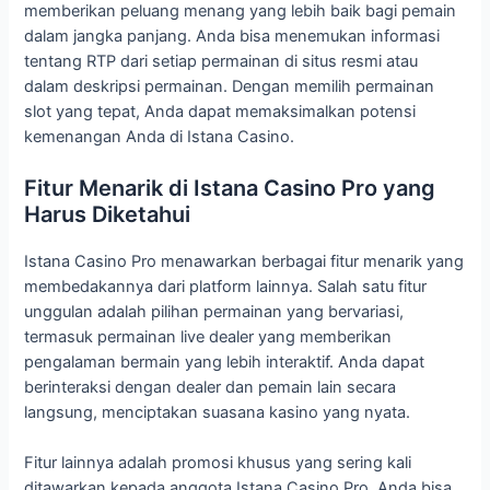
memberikan peluang menang yang lebih baik bagi pemain
dalam jangka panjang. Anda bisa menemukan informasi
tentang RTP dari setiap permainan di situs resmi atau
dalam deskripsi permainan. Dengan memilih permainan
slot yang tepat, Anda dapat memaksimalkan potensi
kemenangan Anda di Istana Casino.
Fitur Menarik di Istana Casino Pro yang
Harus Diketahui
Istana Casino Pro menawarkan berbagai fitur menarik yang
membedakannya dari platform lainnya. Salah satu fitur
unggulan adalah pilihan permainan yang bervariasi,
termasuk permainan live dealer yang memberikan
pengalaman bermain yang lebih interaktif. Anda dapat
berinteraksi dengan dealer dan pemain lain secara
langsung, menciptakan suasana kasino yang nyata.
Fitur lainnya adalah promosi khusus yang sering kali
ditawarkan kepada anggota Istana Casino Pro. Anda bisa