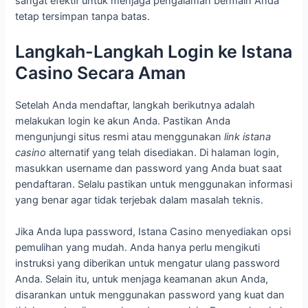
sangat efektif untuk menjaga pengalaman bermain Anda
tetap tersimpan tanpa batas.
Langkah-Langkah Login ke Istana
Casino Secara Aman
Setelah Anda mendaftar, langkah berikutnya adalah
melakukan login ke akun Anda. Pastikan Anda
mengunjungi situs resmi atau menggunakan
link istana
casino
alternatif yang telah disediakan. Di halaman login,
masukkan username dan password yang Anda buat saat
pendaftaran. Selalu pastikan untuk menggunakan informasi
yang benar agar tidak terjebak dalam masalah teknis.
Jika Anda lupa password, Istana Casino menyediakan opsi
pemulihan yang mudah. Anda hanya perlu mengikuti
instruksi yang diberikan untuk mengatur ulang password
Anda. Selain itu, untuk menjaga keamanan akun Anda,
disarankan untuk menggunakan password yang kuat dan