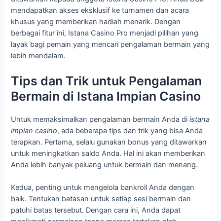
mendapatkan akses eksklusif ke turnamen dan acara
khusus yang memberikan hadiah menarik. Dengan
berbagai fitur ini, Istana Casino Pro menjadi pilihan yang
layak bagi pemain yang mencari pengalaman bermain yang
lebih mendalam.
Tips dan Trik untuk Pengalaman
Bermain di Istana Impian Casino
Untuk memaksimalkan pengalaman bermain Anda di
istana
impian casino
, ada beberapa tips dan trik yang bisa Anda
terapkan. Pertama, selalu gunakan bonus yang ditawarkan
untuk meningkatkan saldo Anda. Hal ini akan memberikan
Anda lebih banyak peluang untuk bermain dan menang.
Kedua, penting untuk mengelola bankroll Anda dengan
baik. Tentukan batasan untuk setiap sesi bermain dan
patuhi batas tersebut. Dengan cara ini, Anda dapat