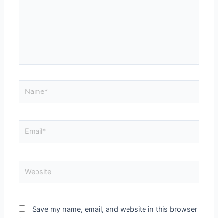
Save my name, email, and website in this browser