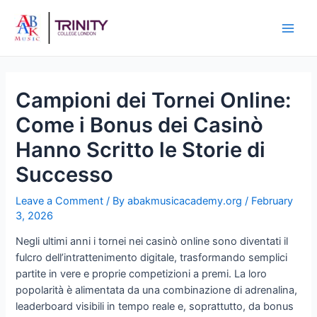
Campioni dei Tornei Online:
Come i Bonus dei Casinò
Hanno Scritto le Storie di
Successo
Leave a Comment
/ By
abakmusicacademy.org
/
February
3, 2026
Negli ultimi anni i tornei nei casinò online sono diventati il
fulcro dell’intrattenimento digitale, trasformando semplici
partite in vere e proprie competizioni a premi. La loro
popolarità è alimentata da una combinazione di adrenalina,
leaderboard visibili in tempo reale e, soprattutto, da bonus