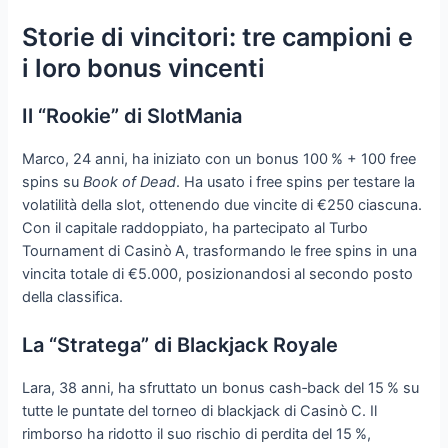
Storie di vincitori: tre campioni e
i loro bonus vincenti
Il “Rookie” di SlotMania
Marco, 24 anni, ha iniziato con un bonus 100 % + 100 free
spins su
Book of Dead
. Ha usato i free spins per testare la
volatilità della slot, ottenendo due vincite di €250 ciascuna.
Con il capitale raddoppiato, ha partecipato al Turbo
Tournament di Casinò A, trasformando le free spins in una
vincita totale di €5.000, posizionandosi al secondo posto
della classifica.
La “Stratega” di Blackjack Royale
Lara, 38 anni, ha sfruttato un bonus cash‑back del 15 % su
tutte le puntate del torneo di blackjack di Casinò C. Il
rimborso ha ridotto il suo rischio di perdita del 15 %,