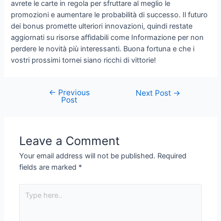
avrete le carte in regola per sfruttare al meglio le
promozioni e aumentare le probabilità di successo. Il futuro
dei bonus promette ulteriori innovazioni, quindi restate
aggiornati su risorse affidabili come Informazione per non
perdere le novità più interessanti. Buona fortuna e che i
vostri prossimi tornei siano ricchi di vittorie!
←
Previous
Next Post
→
Post
Leave a Comment
Your email address will not be published.
Required
fields are marked
*