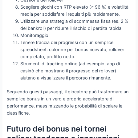
Gestione del rollover
Scegliere giochi con RTP elevato (≥ 96 %) e volatilità
media per soddisfare i requisiti più rapidamente.
Utilizzare una strategia di scommessa fissa (es. 2 %
del bankroll) per ridurre il rischio di perdita rapida.
Monitoraggio
Tenere traccia dei progressi con un semplice
spreadsheet: colonne per bonus ricevuto, rollover
completato, profitto netto.
Strumenti di tracking online (ad esempio, app di
casinò che mostrano il progresso del rollover)
aiutano a visualizzare il percorso rimanente.
Seguendo questi passaggi, il giocatore può trasformare un
semplice bonus in un vero e proprio acceleratore di
performance, massimizzando le probabilità di scalare le
classifiche.
Futuro dei bonus nei tornei