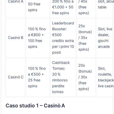
Casinò A
200 % fino a
/ 40x
slot, alcu
50 free
€1.000 + 50
(free
table
spins
free spins
spins)
Leaderboard
25x
150 % fino
Booster:
Slot, live
(bonus)
a €800 +
€500
dealer,
Casinò B
/ 35x
100 free
credito extra
giochi
(free
spins
per i primi 10
arcade
spins)
posti
Cashback
20x
100 % fino
Torneo:
Slot,
(bonus)
a €500 +
20 %
roulette,
Casinò C
/ 30x
25 free
rimborso
blackjack
(free
spins
perdite
live casi
spins)
torneo
Caso studio 1 – Casinò A