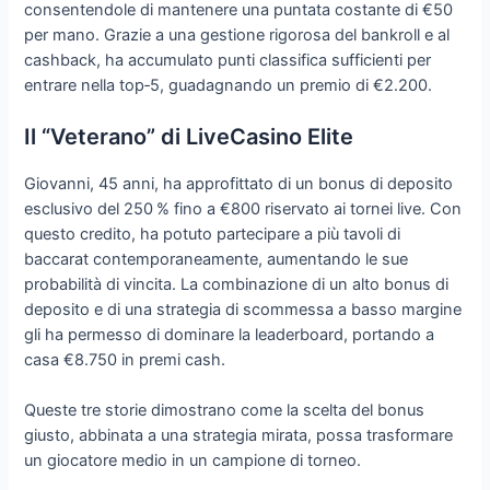
consentendole di mantenere una puntata costante di €50
per mano. Grazie a una gestione rigorosa del bankroll e al
cashback, ha accumulato punti classifica sufficienti per
entrare nella top‑5, guadagnando un premio di €2.200.
Il “Veterano” di LiveCasino Elite
Giovanni, 45 anni, ha approfittato di un bonus di deposito
esclusivo del 250 % fino a €800 riservato ai tornei live. Con
questo credito, ha potuto partecipare a più tavoli di
baccarat contemporaneamente, aumentando le sue
probabilità di vincita. La combinazione di un alto bonus di
deposito e di una strategia di scommessa a basso margine
gli ha permesso di dominare la leaderboard, portando a
casa €8.750 in premi cash.
Queste tre storie dimostrano come la scelta del bonus
giusto, abbinata a una strategia mirata, possa trasformare
un giocatore medio in un campione di torneo.