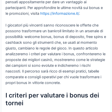
pensati appositamente per dare un vantaggio ai
partecipanti. Per approfondire le ultime novità sui bonus e
le promozioni, visita
https://informazione.it/
.
I giocatori più vincenti sanno riconoscere le offerte che
possono trasformare un bankroll limitato in un arsenale di
possibilità: welcome bonus, bonus di deposito, free spins e
cashback sono gli strumenti che, se usati al momento
giusto, cambiano le regole del gioco. In questo articolo
analizzeremo i criteri per valutare i bonus, confronteremo le
proposte dei migliori casinò, mostreremo come le strategie
dei campioni si sono evolute e indicheremo i rischi
nascosti. Il percorso sarà ricco di esempi pratici, tabelle
comparate e consigli operativi per chi vuole trasformare i
propri bonus in vittorie concrete.
I criteri per valutare i bonus dei
tornei