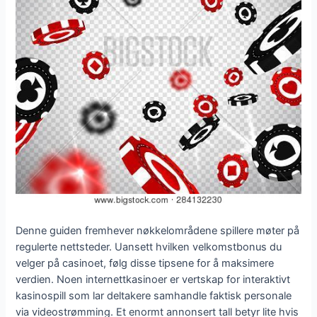
Denne guiden fremhever nøkkelområdene spillere møter på
regulerte nettsteder. Uansett hvilken velkomstbonus du
velger på casinoet, følg disse tipsene for å maksimere
verdien. Noen internettkasinoer er vertskap for interaktivt
kasinospill som lar deltakere samhandle faktisk personale
via videostrømming. Et enormt annonsert tall betyr lite hvis