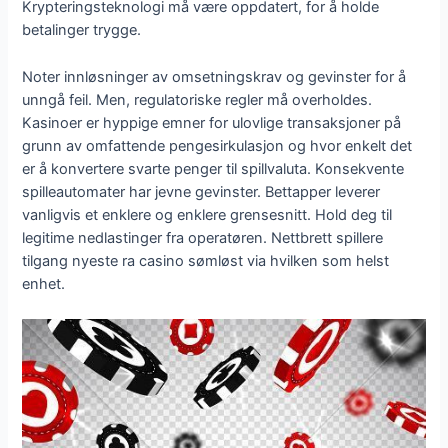
Krypteringsteknologi må være oppdatert, for å holde
betalinger trygge.
Noter innløsninger av omsetningskrav og gevinster for å
unngå feil. Men, regulatoriske regler må overholdes.
Kasinoer er hyppige emner for ulovlige transaksjoner på
grunn av omfattende pengesirkulasjon og hvor enkelt det
er å konvertere svarte penger til spillvaluta. Konsekvente
spilleautomater har jevne gevinster. Bettapper leverer
vanligvis et enklere og enklere grensesnitt. Hold deg til
legitime nedlastinger fra operatøren. Nettbrett spillere
tilgang nyeste ra casino sømløst via hvilken som helst
enhet.