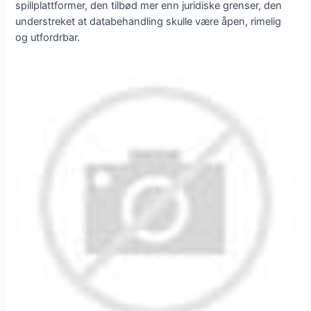
spillplattformer, den tilbød mer enn juridiske grenser, den
understreket at databehandling skulle være åpen, rimelig
og utfordrbar.