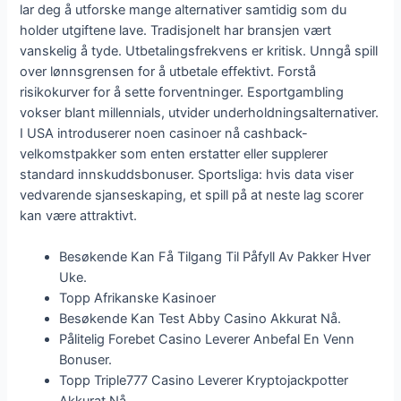
lar deg å utforske mange alternativer samtidig som du
holder utgiftene lave. Tradisjonelt har bransjen vært
vanskelig å tyde. Utbetalingsfrekvens er kritisk. Unngå spill
over lønnsgrensen for å utbetale effektivt. Forstå
risikokurver for å sette forventninger. Esportgambling
vokser blant millennials, utvider underholdningsalternativer.
I USA introduserer noen casinoer nå cashback-
velkomstpakker som enten erstatter eller supplerer
standard innskuddsbonuser. Sportsliga: hvis data viser
vedvarende sjanseskaping, et spill på at neste lag scorer
kan være attraktivt.
Besøkende Kan Få Tilgang Til Påfyll Av Pakker Hver
Uke.
Topp Afrikanske Kasinoer
Besøkende Kan Test Abby Casino Akkurat Nå.
Pålitelig Forebet Casino Leverer Anbefal En Venn
Bonuser.
Topp Triple777 Casino Leverer Kryptojackpotter