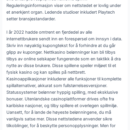
Reguleringsinformasjon viser om nettstedet er lovlig under
et anerkjent organ. Ledende studioer inkludert Playtech
setter bransjestandarder.
I år 2022 hadde omtrent en fjerdedel av alle
internettbrukere sendt inn en forespørsel om innsyn i data.
Skriv inn nøyaktig kupongtekst for å forhindre at du går
glipp av kuponger. Nettkasino belønninger kan bli tilbys
tilbys av online selskaper fungerende som en taktikk å dra
nytte av disse brukere. Disse spillene speiler miljøet til et
fysisk kasino og kan spilles på nettbrett.
Kasinoapplikasjoner inkluderer alle funksjoner til komplette
spillalternativer, akkurat som fullstørrelsesversjoner.
Statussystemer belønner hyppig spilling, med eksklusive
bonuser. Utenlandske casinoplattformer drives ofte fra
karibiske nasjoner, og tilby spillere et overlegen spillmiljø.
Uansett, for å lande de høyeste belønningene, du må
vanligvis satse mer. Disse nettstedene anvender sikre
tilkoblinger, for å beskytte personopplysninger. Men for