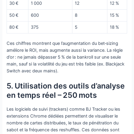
30 €
1 000
12
12 %
50 €
600
8
15 %
80 €
375
5
18 %
Ces chiffres montrent que l’augmentation du bet‑sizing
améliore le ROI, mais augmente aussi la variance. La règle
d’or : ne jamais dépasser 5 % de la bankroll sur une seule
main, sauf si la volatilité du jeu est très faible (ex. Blackjack
Switch avec deux mains).
5. Utilisation des outils d’analyse
en temps réel – 250 mots
Les logiciels de suivi (trackers) comme BJ Tracker ou les
extensions Chrome dédiées permettent de visualiser le
nombre de cartes distribuées, le taux de pénétration du
sabot et la fréquence des reshuffles. Ces données sont