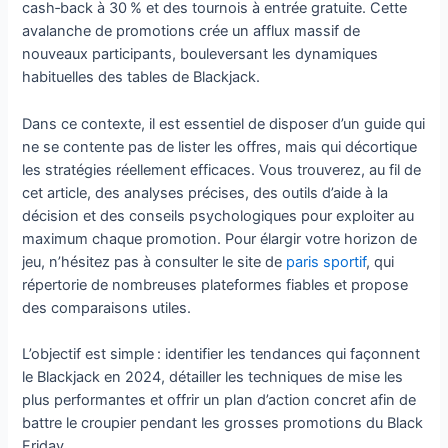
cash‑back à 30 % et des tournois à entrée gratuite. Cette
avalanche de promotions crée un afflux massif de
nouveaux participants, bouleversant les dynamiques
habituelles des tables de Blackjack.
Dans ce contexte, il est essentiel de disposer d’un guide qui
ne se contente pas de lister les offres, mais qui décortique
les stratégies réellement efficaces. Vous trouverez, au fil de
cet article, des analyses précises, des outils d’aide à la
décision et des conseils psychologiques pour exploiter au
maximum chaque promotion. Pour élargir votre horizon de
jeu, n’hésitez pas à consulter le site de
paris sportif
, qui
répertorie de nombreuses plateformes fiables et propose
des comparaisons utiles.
L’objectif est simple : identifier les tendances qui façonnent
le Blackjack en 2024, détailler les techniques de mise les
plus performantes et offrir un plan d’action concret afin de
battre le croupier pendant les grosses promotions du Black
Friday.