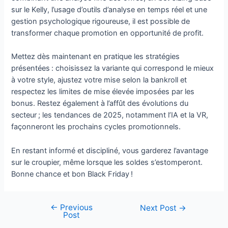
sur le Kelly, l’usage d’outils d’analyse en temps réel et une
gestion psychologique rigoureuse, il est possible de
transformer chaque promotion en opportunité de profit.
Mettez dès maintenant en pratique les stratégies
présentées : choisissez la variante qui correspond le mieux
à votre style, ajustez votre mise selon la bankroll et
respectez les limites de mise élevée imposées par les
bonus. Restez également à l’affût des évolutions du
secteur ; les tendances de 2025, notamment l’IA et la VR,
façonneront les prochains cycles promotionnels.
En restant informé et discipliné, vous garderez l’avantage
sur le croupier, même lorsque les soldes s’estomperont.
Bonne chance et bon Black Friday !
←
Previous
Next Post
→
Post