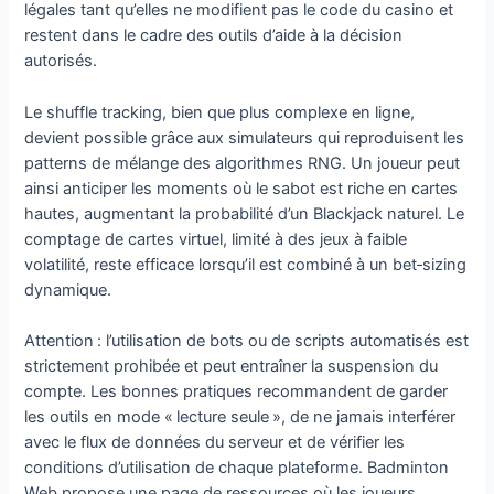
légales tant qu’elles ne modifient pas le code du casino et
restent dans le cadre des outils d’aide à la décision
autorisés.
Le shuffle tracking, bien que plus complexe en ligne,
devient possible grâce aux simulateurs qui reproduisent les
patterns de mélange des algorithmes RNG. Un joueur peut
ainsi anticiper les moments où le sabot est riche en cartes
hautes, augmentant la probabilité d’un Blackjack naturel. Le
comptage de cartes virtuel, limité à des jeux à faible
volatilité, reste efficace lorsqu’il est combiné à un bet‑sizing
dynamique.
Attention : l’utilisation de bots ou de scripts automatisés est
strictement prohibée et peut entraîner la suspension du
compte. Les bonnes pratiques recommandent de garder
les outils en mode « lecture seule », de ne jamais interférer
avec le flux de données du serveur et de vérifier les
conditions d’utilisation de chaque plateforme. Badminton
Web propose une page de ressources où les joueurs