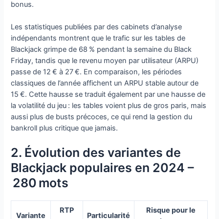
bonus.
Les statistiques publiées par des cabinets d’analyse
indépendants montrent que le trafic sur les tables de
Blackjack grimpe de 68 % pendant la semaine du Black
Friday, tandis que le revenu moyen par utilisateur (ARPU)
passe de 12 € à 27 €. En comparaison, les périodes
classiques de l’année affichent un ARPU stable autour de
15 €. Cette hausse se traduit également par une hausse de
la volatilité du jeu : les tables voient plus de gros paris, mais
aussi plus de busts précoces, ce qui rend la gestion du
bankroll plus critique que jamais.
2. Évolution des variantes de
Blackjack populaires en 2024 –
280 mots
RTP
Risque pour le
Variante
Particularité