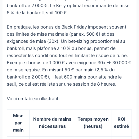
bankroll de 2 000 €. Le Kelly optimal recommande de miser
5 % de la bankroll, soit 100 €.
En pratique, les bonus de Black Friday imposent souvent
des limites de mise maximale (par ex. 500 €) et des
exigences de mise (30x). Un bet‑sizing proportionnel au
bankroll, mais plafonné à 10 % du bonus, permet de
respecter les conditions tout en limitant le risque de ruine.
Exemple : bonus de 1 000 € avec exigence 30x → 30 000 €
de mise requise. En misant 50 € par main (2,5 % du
bankroll de 2 000 €), il faut 600 mains pour atteindre le
seuil, ce qui est réaliste sur une session de 8 heures.
Voici un tableau illustratif :
Mise
Nombre de mains
Temps moyen
ROI
par
nécessaires
(heures)
estimé
main