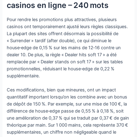
casinos en ligne – 240 mots
Pour rendre les promotions plus attractives, plusieurs
casinos ont temporairement ajusté leurs règles classiques.
La plupart des sites offrent désormais la possibilité de
« Surrender » tardif (after double), ce qui diminue le
house‑edge de 0,15 % sur les mains de 12‑16 contre un
dealer 10. De plus, la règle « Dealer hits soft 17 » a été
remplacée par « Dealer stands on soft 17 » sur les tables
promotionnelles, réduisant le house‑edge de 0,22 %
supplémentaire.
Ces modifications, bien que mineures, ont un impact
quantitatif important lorsqu’on les combine avec un bonus
de dépôt de 150 %. Par exemple, sur une mise de 100 €, la
différence de house‑edge passe de 0,55 % à 0,18 %, soit
une amélioration de 0,37 % qui se traduit par 0,37 € de gain
théorique par main. Sur 1 000 mains, cela représente 370 €
supplémentaires, un chiffre non négligeable quand le