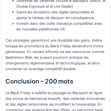
Diversifier les variantes (inclure le Blackjack Switch, le
Double Exposure et le Live Dealer).
Suivre les évolutions des règles temporaires et
ajuster le tableau de décision en conséquence.
Investir dans des outils d’analyse compatibles avec
les nouvelles plateformes VR.
Ces stratégies garantiront une durabilité des gains, même
lorsque les promotions du Black Friday deviendront moins
généreuses. En restant informé via des ressources comme
Badminton Web, les joueurs pourront anticiper les
changements réglementaires et technologiques, et ainsi
conserver un avantage compétitif durable.
Conclusion – 200 mots
Le Black Friday a redéfini le paysage du Blackjack en ligne :
des bonus de bienvenue massifs, des variantes innovantes
et des règles temporaires qui modifient le house‑edge. En
combinant une analyse fine des offres, un bet‑sizing basé