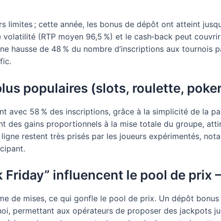
 limites ; cette année, les bonus de dépôt ont atteint jusq
e volatilité (RTP moyen 96,5 %) et le cash‑back peut couvri
 une hausse de 48 % du nombre d’inscriptions aux tournois 
fic.
lus populaires (slots, roulette, poke
t avec 58 % des inscriptions, grâce à la simplicité de la pa
ent des gains proportionnels à la mise totale du groupe, atti
en ligne restent très prisés par les joueurs expérimentés, 
cipant.
Friday” influencent le pool de prix 
e de mises, ce qui gonfle le pool de prix. Un dépôt bonus
rnoi, permettant aux opérateurs de proposer des jackpots j