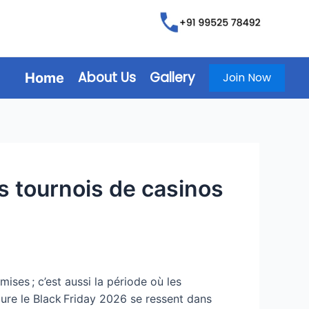
About Us
Gallery
Home
Join Now
s tournois de casinos
ises ; c’est aussi la période où les
oure le Black Friday 2026 se ressent dans