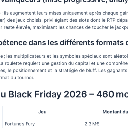
: ils augmentent leurs mises uniquement après chaque gain, l
r) des jeux choisis, privilégiant des slots dont le RTP dép
r reste élevée, maximisant les chances de toucher le jackp
étence dans les différents formats 
 ; les multiplicateurs et les symboles spéciaux sont aléatoir
 roulette requiert une gestion du capital et une compréhen
ires, le positionnement et la stratégie de bluff. Les gagna
mat du tournoi.
du Black Friday 2026 – 460 m
Jeu
Montant du
Fortune’s Fury
2,3 M€