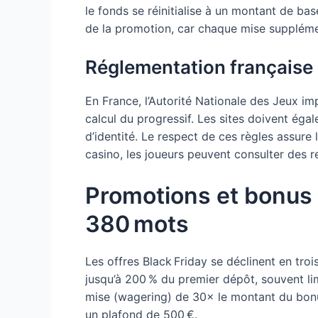
le fonds se réinitialise à un montant de bas
de la promotion, car chaque mise suppléme
Réglementation française 
En France, l’Autorité Nationale des Jeux i
calcul du progressif. Les sites doivent éga
d’identité. Le respect de ces règles assure 
casino, les joueurs peuvent consulter des r
Promotions et bonus –
380 mots
Les offres Black Friday se déclinent en troi
jusqu’à 200 % du premier dépôt, souvent lim
mise (wagering) de 30× le montant du bonu
un plafond de 500 €.