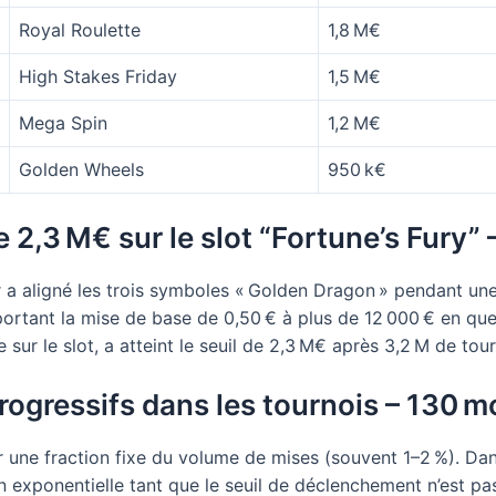
Royal Roulette
1,8 M€
High Stakes Friday
1,5 M€
Mega Spin
1,2 M€
Golden Wheels
950 k€
e 2,3 M€ sur le slot “Fortune’s Fury”
r a aligné les trois symboles « Golden Dragon » pendant une
 portant la mise de base de 0,50 € à plus de 12 000 € en q
 sur le slot, a atteint le seuil de 2,3 M€ après 3,2 M de to
ogressifs dans les tournois – 130 m
r une fraction fixe du volume de mises (souvent 1–2 %). Dan
xponentielle tant que le seuil de déclenchement n’est pas 