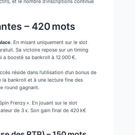
ctifs, et le nombre d’inscriptions continue
rantes – 420 mots
alace
. En misant uniquement sur le slot
gratuit. Sa victoire repose sur un timing
ui a boosté sa bankroll à 12 000 €.
cès réside dans l’utilisation d’un bonus de
a bankroll et à une lecture fine des
ue round gagnant.
in Frenzy ». En jouant sur le slot
cateur de 3 x. Son gain final de 420 k€
se des RTP) – 150 mots