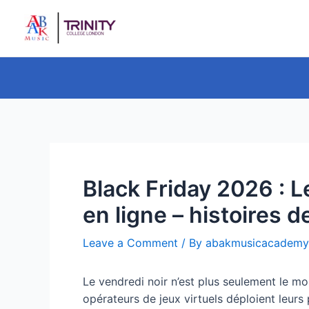
Black Friday 2026 : 
en ligne – histoires 
Leave a Comment
/ By
abakmusicacademy
Le vendredi noir n’est plus seulement le mom
opérateurs de jeux virtuels déploient leurs