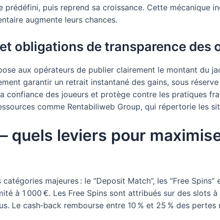
e prédéfini, puis reprend sa croissance. Cette mécanique inc
ntaire augmente leurs chances.
et obligations de transparence des 
mpose aux opérateurs de publier clairement le montant du ja
lement garantir un retrait instantané des gains, sous réserv
la confiance des joueurs et protège contre les pratiques fra
essources comme Rentabiliweb Group, qui répertorie les site
 quels leviers pour maximiser
s catégories majeures : le “Deposit Match”, les “Free Spins”
ité à 1 000 €. Les Free Spins sont attribués sur des slots à
s. Le cash‑back rembourse entre 10 % et 25 % des pertes n