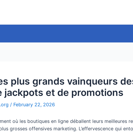
Les plus grands vainqueurs de
de jackpots et de promotions
.org
/
February 22, 2026
ent où les boutiques en ligne déballent leurs meilleures rem
 plus grosses offensives marketing. L’effervescence qui ent