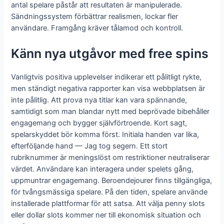
antal spelare påstår att resultaten är manipulerade.
Sändningssystem förbättrar realismen, lockar fler
användare. Framgång kräver tålamod och kontroll.
Känn nya utgåvor med free spins
Vanligtvis positiva upplevelser indikerar ett pålitligt rykte,
men ständigt negativa rapporter kan visa webbplatsen är
inte pålitlig. Att prova nya titlar kan vara spännande,
samtidigt som man blandar nytt med beprövade bibehåller
engagemang och bygger självförtroende. Kort sagt,
spelarskyddet bör komma först. Initiala handen var lika,
efterföljande hand — Jag tog segern. Ett stort
rubriknummer är meningslöst om restriktioner neutraliserar
värdet. Användare kan interagera under spelets gång,
uppmuntrar engagemang. Beroendejourer finns tillgängliga,
för tvångsmässiga spelare. På den tiden, spelare använde
installerade plattformar för att satsa. Att välja penny slots
eller dollar slots kommer ner till ekonomisk situation och