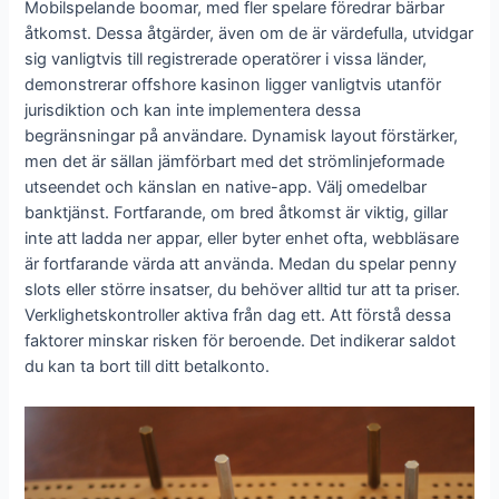
Mobilspelande boomar, med fler spelare föredrar bärbar
åtkomst. Dessa åtgärder, även om de är värdefulla, utvidgar
sig vanligtvis till registrerade operatörer i vissa länder,
demonstrerar offshore kasinon ligger vanligtvis utanför
jurisdiktion och kan inte implementera dessa
begränsningar på användare. Dynamisk layout förstärker,
men det är sällan jämförbart med det strömlinjeformade
utseendet och känslan en native-app. Välj omedelbar
banktjänst. Fortfarande, om bred åtkomst är viktig, gillar
inte att ladda ner appar, eller byter enhet ofta, webbläsare
är fortfarande värda att använda. Medan du spelar penny
slots eller större insatser, du behöver alltid tur att ta priser.
Verklighetskontroller aktiva från dag ett. Att förstå dessa
faktorer minskar risken för beroende. Det indikerar saldot
du kan ta bort till ditt betalkonto.