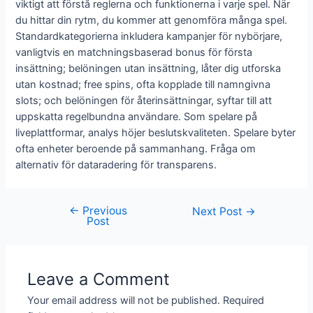
viktigt att förstå reglerna och funktionerna i varje spel. När
du hittar din rytm, du kommer att genomföra många spel.
Standardkategorierna inkludera kampanjer för nybörjare,
vanligtvis en matchningsbaserad bonus för första
insättning; belöningen utan insättning, låter dig utforska
utan kostnad; free spins, ofta kopplade till namngivna
slots; och belöningen för återinsättningar, syftar till att
uppskatta regelbundna användare. Som spelare på
liveplattformar, analys höjer beslutskvaliteten. Spelare byter
ofta enheter beroende på sammanhang. Fråga om
alternativ för dataradering för transparens.
←
Previous
Next Post
→
Post
Leave a Comment
Your email address will not be published.
Required