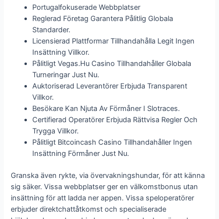
Portugalfokuserade Webbplatser
Reglerad Företag Garantera Pålitlig Globala
Standarder.
Licensierad Plattformar Tillhandahålla Legit Ingen
Insättning Villkor.
Pålitligt Vegas.Hu Casino Tillhandahåller Globala
Turneringar Just Nu.
Auktoriserad Leverantörer Erbjuda Transparent
Villkor.
Besökare Kan Njuta Av Förmåner I Slotraces.
Certifierad Operatörer Erbjuda Rättvisa Regler Och
Trygga Villkor.
Pålitligt Bitcoincash Casino Tillhandahåller Ingen
Insättning Förmåner Just Nu.
Granska även rykte, via övervakningshundar, för att känna
sig säker. Vissa webbplatser ger en välkomstbonus utan
insättning för att ladda ner appen. Vissa speloperatörer
erbjuder direktchattåtkomst och specialiserade