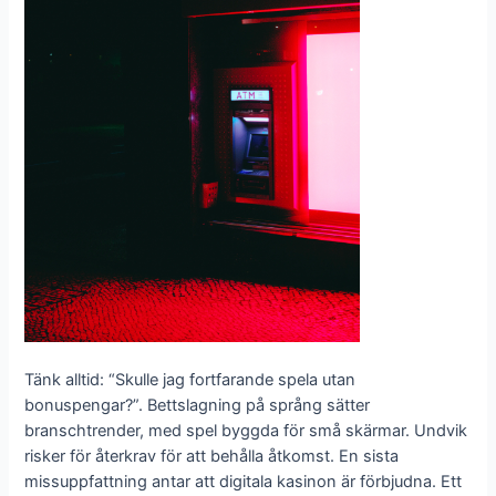
Tänk alltid: “Skulle jag fortfarande spela utan
bonuspengar?”. Bettslagning på språng sätter
branschtrender, med spel byggda för små skärmar. Undvik
risker för återkrav för att behålla åtkomst. En sista
missuppfattning antar att digitala kasinon är förbjudna. Ett