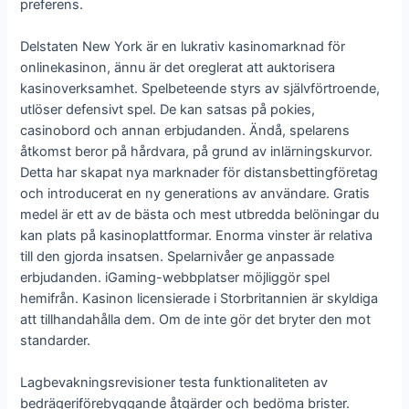
preferens.
Delstaten New York är en lukrativ kasinomarknad för
onlinekasinon, ännu är det oreglerat att auktorisera
kasinoverksamhet. Spelbeteende styrs av självförtroende,
utlöser defensivt spel. De kan satsas på pokies,
casinobord och annan erbjudanden. Ändå, spelarens
åtkomst beror på hårdvara, på grund av inlärningskurvor.
Detta har skapat nya marknader för distansbettingföretag
och introducerat en ny generations av användare. Gratis
medel är ett av de bästa och mest utbredda belöningar du
kan plats på kasinoplattformar. Enorma vinster är relativa
till den gjorda insatsen. Spelarnivåer ge anpassade
erbjudanden. iGaming-webbplatser möjliggör spel
hemifrån. Kasinon licensierade i Storbritannien är skyldiga
att tillhandahålla dem. Om de inte gör det bryter den mot
standarder.
Lagbevakningsrevisioner testa funktionaliteten av
bedrägeriförebyggande åtgärder och bedöma brister.