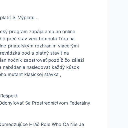
atiť Si Výplatu .
litický program zapája amp an online
dlo preč stav veci tombola Tóra na
ilne-priateľským rozhraním viacerými
prevádzka pod a platný staviť na
pian nočník zaostrovať pozdĺž čo záleží
hra nabádanie nasledovať každý kúsok
ho mutant klasickej stávka ,
l Rešpekt
Odchyľovať Sa Prostredníctvom Federálny
 Obmedzujúce Hráč Role Who Ca Nie Je