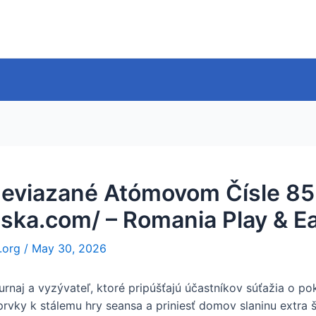
 Neviazané Atómovom Čísle 85
aska.com/ – Romania Play & E
.org
/
May 30, 2026
naj a vyzývateľ, ktoré pripúšťajú účastníkov súťažia o pokl
rvky k stálemu hry seansa a priniesť domov slaninu extra šan