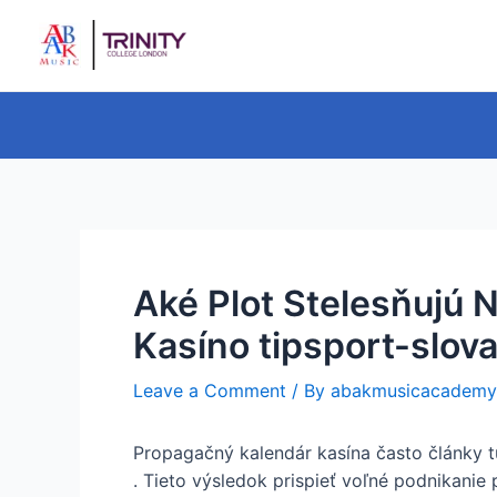
Aké Plot Stelesňujú
Kasíno tipsport-slov
Leave a Comment
/ By
abakmusicacademy
Propagačný kalendár kasína často články tur
. Tieto výsledok prispieť voľné podnikanie p