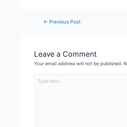
←
Previous Post
Leave a Comment
Your email address will not be published.
R