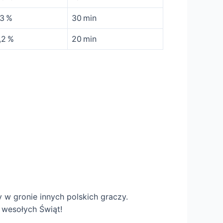
,3 %
30 min
,2 %
20 min
y w gronie innych polskich graczy.
 wesołych Świąt!