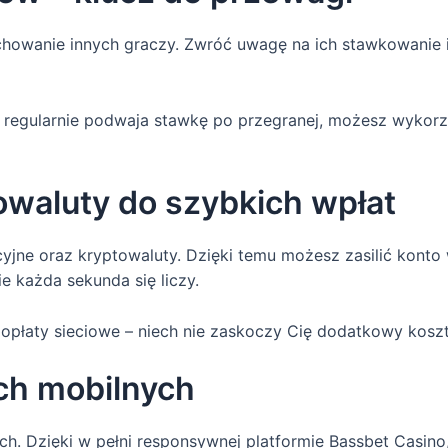
wanie innych graczy. Zwróć uwagę na ich stawkowanie i 
 regularnie podwaja stawkę po przegranej, możesz wykorz
owaluty do szybkich wpłat
yjne oraz kryptowaluty. Dzięki temu możesz zasilić konto w
e każda sekunda się liczy.
opłaty sieciowe – niech nie zaskoczy Cię dodatkowy koszt
ach mobilnych
ch. Dzięki w pełni responsywnej platformie Bassbet Casino,