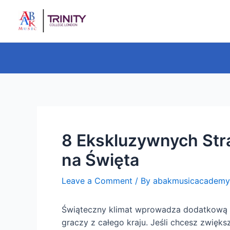
8 Ekskluzywnych Stra
na Święta
Leave a Comment
/ By
abakmusicacademy
Świąteczny klimat wprowadza dodatkową da
graczy z całego kraju. Jeśli chcesz zwięk