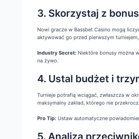
3. Skorzystaj z bonu
Nowi gracze w Bassbet Casino mogą liczyć 
aktywować go przed pierwszym turniejem,
Industry Secret:
Niektóre bonusy można wy
na żywo.
4. Ustal budżet i trzy
Turnieje potrafią wciągać, zwłaszcza w ok
maksymalny zakład, którego nie przekrocz
Pro Tip:
Ustaw automatyczne powiadomienia 
5. Analiza przeciwni