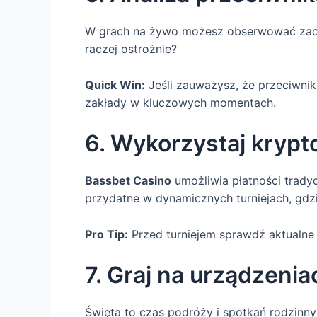
W grach na żywo możesz obserwować zacho
raczej ostrożnie?
Quick Win:
Jeśli zauważysz, że przeciwnik
zakłady w kluczowych momentach.
6. Wykorzystaj krypt
Bassbet Casino
umożliwia płatności tradyc
przydatne w dynamicznych turniejach, gdzi
Pro Tip:
Przed turniejem sprawdź aktualne 
7. Graj na urządzeni
Święta to czas podróży i spotkań rodzinny