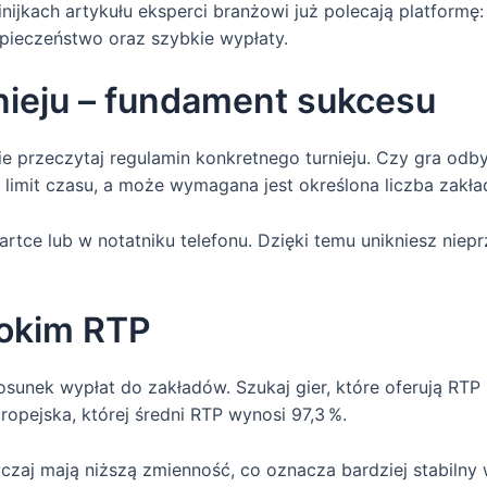
inijkach artykułu eksperci branżowi już polecają platformę
ezpieczeństwo oraz szybkie wypłaty.
nieju – fundament sukcesu
e przeczytaj regulamin konkretnego turnieju. Czy gra odb
 limit czasu, a może wymagana jest określona liczba zakł
artce lub w notatniku telefonu. Dzięki temu unikniesz nie
sokim RTP
osunek wypłat do zakładów. Szukaj gier, które oferują RTP 
opejska, której średni RTP wynosi 97,3 %.
j mają niższą zmienność, co oznacza bardziej stabilny wz