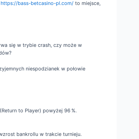
:
https://bass-betcasino-pl.com/
to miejsce,
ywa się w trybie crash, czy może w
adów?
przyjemnych niespodzianek w połowie
(Return to Player) powyżej 96 %.
rost bankrollu w trakcie turnieju.