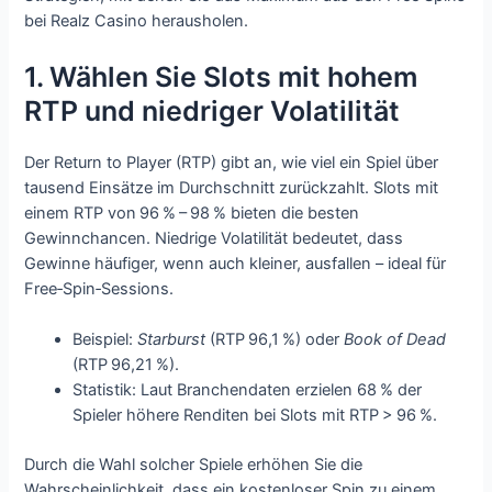
bei Realz Casino herausholen.
1. Wählen Sie Slots mit hohem
RTP und niedriger Volatilität
Der Return to Player (RTP) gibt an, wie viel ein Spiel über
tausend Einsätze im Durchschnitt zurückzahlt. Slots mit
einem RTP von 96 % – 98 % bieten die besten
Gewinnchancen. Niedrige Volatilität bedeutet, dass
Gewinne häufiger, wenn auch kleiner, ausfallen – ideal für
Free‑Spin‑Sessions.
Beispiel:
Starburst
(RTP 96,1 %) oder
Book of Dead
(RTP 96,21 %).
Statistik: Laut Branchendaten erzielen 68 % der
Spieler höhere Renditen bei Slots mit RTP > 96 %.
Durch die Wahl solcher Spiele erhöhen Sie die
Wahrscheinlichkeit, dass ein kostenloser Spin zu einem