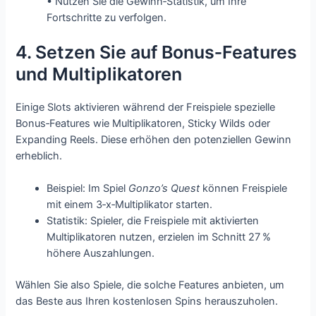
• Nutzen Sie die Gewinn‑Statistik, um Ihre
Fortschritte zu verfolgen.
4. Setzen Sie auf Bonus‑Features
und Multiplikatoren
Einige Slots aktivieren während der Freispiele spezielle
Bonus‑Features wie Multiplikatoren, Sticky Wilds oder
Expanding Reels. Diese erhöhen den potenziellen Gewinn
erheblich.
Beispiel: Im Spiel
Gonzo’s Quest
können Freispiele
mit einem 3‑x‑Multiplikator starten.
Statistik: Spieler, die Freispiele mit aktivierten
Multiplikatoren nutzen, erzielen im Schnitt 27 %
höhere Auszahlungen.
Wählen Sie also Spiele, die solche Features anbieten, um
das Beste aus Ihren kostenlosen Spins herauszuholen.