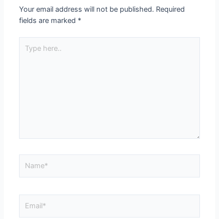
Your email address will not be published.
Required
fields are marked
*