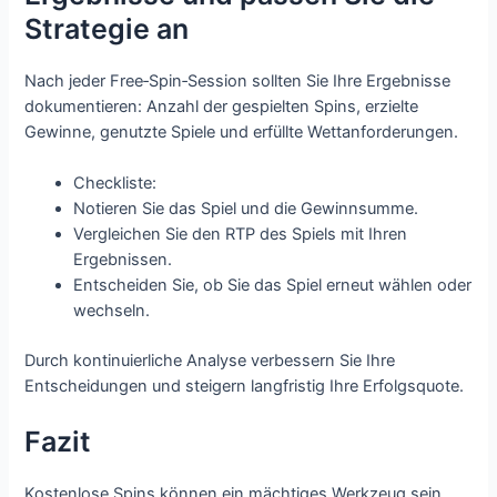
Strategie an
Nach jeder Free‑Spin‑Session sollten Sie Ihre Ergebnisse
dokumentieren: Anzahl der gespielten Spins, erzielte
Gewinne, genutzte Spiele und erfüllte Wettanforderungen.
Checkliste:
Notieren Sie das Spiel und die Gewinnsumme.
Vergleichen Sie den RTP des Spiels mit Ihren
Ergebnissen.
Entscheiden Sie, ob Sie das Spiel erneut wählen oder
wechseln.
Durch kontinuierliche Analyse verbessern Sie Ihre
Entscheidungen und steigern langfristig Ihre Erfolgsquote.
Fazit
Kostenlose Spins können ein mächtiges Werkzeug sein,