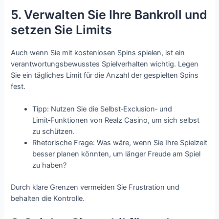
5. Verwalten Sie Ihre Bankroll und
setzen Sie Limits
Auch wenn Sie mit kostenlosen Spins spielen, ist ein
verantwortungsbewusstes Spielverhalten wichtig. Legen
Sie ein tägliches Limit für die Anzahl der gespielten Spins
fest.
Tipp: Nutzen Sie die Selbst‑Exclusion‑ und
Limit‑Funktionen von Realz Casino, um sich selbst
zu schützen.
Rhetorische Frage: Was wäre, wenn Sie Ihre Spielzeit
besser planen könnten, um länger Freude am Spiel
zu haben?
Durch klare Grenzen vermeiden Sie Frustration und
behalten die Kontrolle.