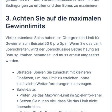
Bedingungen zu erfüllen und den Bonus zu maximieren.
3. Achten Sie auf die maximalen
Gewinnlimits
Viele kostenlose Spins haben ein Obergrenzen‑Limit für
Gewinne, zum Beispiel 50 € pro Spin. Wenn Sie das Limit
überschreiten, wird der überschüssige Betrag häufig als
Bonusguthaben behandelt und muss erneut umgesetzt
werden.
Strategie: Spielen Sie zunächst mit kleineren
Einsätzen, um das Limit zu erreichen, ohne
zusätzliche Wettanforderungen zu erzeugen.
Bullet‑Liste:
• Prüfen Sie das Max‑Win‑Limit im Spiel‑Info‑Panel.
• Setzen Sie nur so viel, dass Sie das Limit nicht
überschreiten.