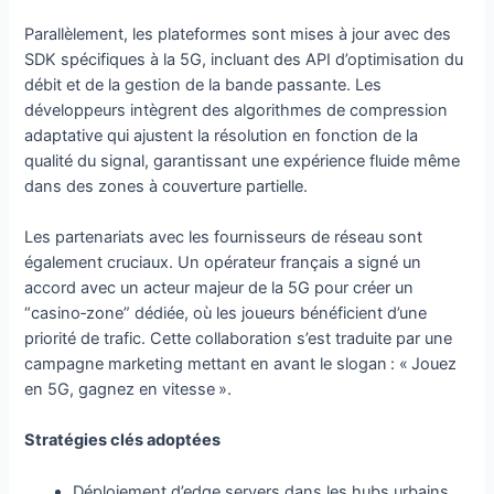
Parallèlement, les plateformes sont mises à jour avec des
SDK spécifiques à la 5G, incluant des API d’optimisation du
débit et de la gestion de la bande passante. Les
développeurs intègrent des algorithmes de compression
adaptative qui ajustent la résolution en fonction de la
qualité du signal, garantissant une expérience fluide même
dans des zones à couverture partielle.
Les partenariats avec les fournisseurs de réseau sont
également cruciaux. Un opérateur français a signé un
accord avec un acteur majeur de la 5G pour créer un
“casino‑zone” dédiée, où les joueurs bénéficient d’une
priorité de trafic. Cette collaboration s’est traduite par une
campagne marketing mettant en avant le slogan : « Jouez
en 5G, gagnez en vitesse ».
Stratégies clés adoptées
Déploiement d’edge servers dans les hubs urbains