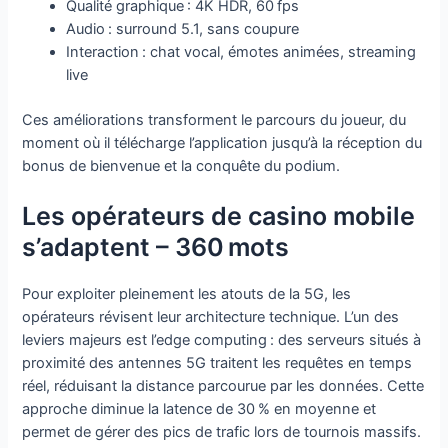
Qualité graphique : 4K HDR, 60 fps
Audio : surround 5.1, sans coupure
Interaction : chat vocal, émotes animées, streaming
live
Ces améliorations transforment le parcours du joueur, du
moment où il télécharge l’application jusqu’à la réception du
bonus de bienvenue et la conquête du podium.
Les opérateurs de casino mobile
s’adaptent – 360 mots
Pour exploiter pleinement les atouts de la 5G, les
opérateurs révisent leur architecture technique. L’un des
leviers majeurs est l’edge computing : des serveurs situés à
proximité des antennes 5G traitent les requêtes en temps
réel, réduisant la distance parcourue par les données. Cette
approche diminue la latence de 30 % en moyenne et
permet de gérer des pics de trafic lors de tournois massifs.