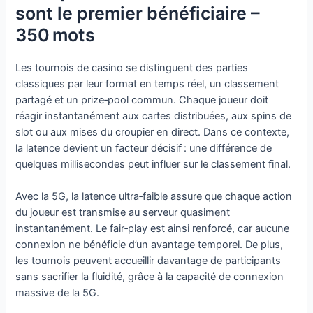
sont le premier bénéficiaire –
350 mots
Les tournois de casino se distinguent des parties
classiques par leur format en temps réel, un classement
partagé et un prize‑pool commun. Chaque joueur doit
réagir instantanément aux cartes distribuées, aux spins de
slot ou aux mises du croupier en direct. Dans ce contexte,
la latence devient un facteur décisif : une différence de
quelques millisecondes peut influer sur le classement final.
Avec la 5G, la latence ultra‑faible assure que chaque action
du joueur est transmise au serveur quasiment
instantanément. Le fair‑play est ainsi renforcé, car aucune
connexion ne bénéficie d’un avantage temporel. De plus,
les tournois peuvent accueillir davantage de participants
sans sacrifier la fluidité, grâce à la capacité de connexion
massive de la 5G.