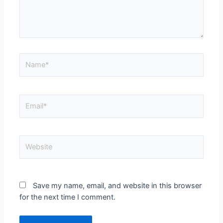
Save my name, email, and website in this browser
for the next time I comment.