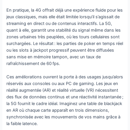
En pratique, la 4G offrait déjà une expérience fluide pour les
jeux classiques, mais elle était limitée lorsqu’il s’agissait de
streaming en direct ou de contenus interactifs. La 5G,
quant à elle, garantit une stabilité du signal même dans les
zones urbaines très peuplées, où les tours cellulaires sont
surchargées. Le résultat : les parties de poker en temps réel
ou les slots à jackpot progressif peuvent être diffusées
sans mise en mémoire tampon, avec un taux de
rafraîchissement de 60 fps.
Ces améliorations ouvrent la porte à des usages jusqu’alors
réservés aux consoles ou aux PC de gaming. Les jeux en
réalité augmentée (AR) et réalité virtuelle (VR) nécessitent
des flux de données continus et une réactivité instantanée ;
la 5G fournit le cadre idéal. Imaginez une table de blackjack
en AR où chaque carte apparaît en trois dimensions,
synchronisée avec les mouvements de vos mains grâce à
la faible latence.