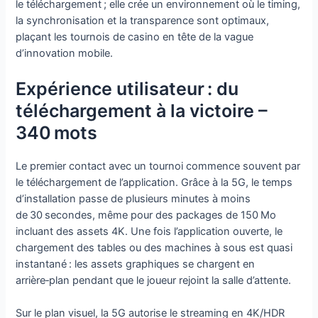
le téléchargement ; elle crée un environnement où le timing,
la synchronisation et la transparence sont optimaux,
plaçant les tournois de casino en tête de la vague
d’innovation mobile.
Expérience utilisateur : du
téléchargement à la victoire –
340 mots
Le premier contact avec un tournoi commence souvent par
le téléchargement de l’application. Grâce à la 5G, le temps
d’installation passe de plusieurs minutes à moins
de 30 secondes, même pour des packages de 150 Mo
incluant des assets 4K. Une fois l’application ouverte, le
chargement des tables ou des machines à sous est quasi
instantané : les assets graphiques se chargent en
arrière‑plan pendant que le joueur rejoint la salle d’attente.
Sur le plan visuel, la 5G autorise le streaming en 4K/HDR