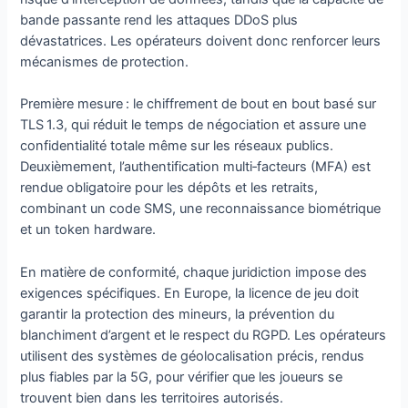
bande passante rend les attaques DDoS plus
dévastatrices. Les opérateurs doivent donc renforcer leurs
mécanismes de protection.
Première mesure : le chiffrement de bout en bout basé sur
TLS 1.3, qui réduit le temps de négociation et assure une
confidentialité totale même sur les réseaux publics.
Deuxièmement, l’authentification multi‑facteurs (MFA) est
rendue obligatoire pour les dépôts et les retraits,
combinant un code SMS, une reconnaissance biométrique
et un token hardware.
En matière de conformité, chaque juridiction impose des
exigences spécifiques. En Europe, la licence de jeu doit
garantir la protection des mineurs, la prévention du
blanchiment d’argent et le respect du RGPD. Les opérateurs
utilisent des systèmes de géolocalisation précis, rendus
plus fiables par la 5G, pour vérifier que les joueurs se
trouvent bien dans les territoires autorisés.