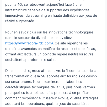
pour la 4G, se retrouvent aujourd’hui face à une
infrastructure capable de supporter des expériences
immersives, du streaming en haute définition aux jeux de
réalité augmentée.
Pour en savoir plus sur les innovations technologiques
dans le secteur du divertissement, visitez
https://www.fecofa-rdc.com/
. Ce site répertorie les
dernières avancées en matière de réseaux et de médias,
offrant aux lecteurs un point de repère neutre lorsqu’ils
souhaitent approfondir le sujet.
Dans cet article, nous allons suivre le fil conducteur de la
transformation que la 5G apporte aux tournois de casino
sur smartphone. Nous examinerons d’abord les
caractéristiques techniques de la 5G, puis nous verrons
pourquoi les tournois sont les premiers à en profiter,
comment l’expérience utilisateur évolue, quelles stratégies
adoptent les opérateurs, quels enjeux de sécurité se