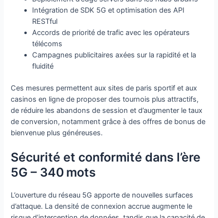
Intégration de SDK 5G et optimisation des API
RESTful
Accords de priorité de trafic avec les opérateurs
télécoms
Campagnes publicitaires axées sur la rapidité et la
fluidité
Ces mesures permettent aux sites de paris sportif et aux
casinos en ligne de proposer des tournois plus attractifs,
de réduire les abandons de session et d’augmenter le taux
de conversion, notamment grâce à des offres de bonus de
bienvenue plus généreuses.
Sécurité et conformité dans l’ère
5G – 340 mots
L’ouverture du réseau 5G apporte de nouvelles surfaces
d’attaque. La densité de connexion accrue augmente le
risque d’interception de données, tandis que la capacité de