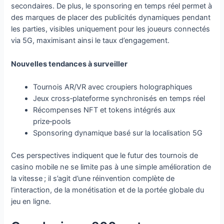
secondaires. De plus, le sponsoring en temps réel permet à
des marques de placer des publicités dynamiques pendant
les parties, visibles uniquement pour les joueurs connectés
via 5G, maximisant ainsi le taux d’engagement.
Nouvelles tendances à surveiller
Tournois AR/VR avec croupiers holographiques
Jeux cross‑plateforme synchronisés en temps réel
Récompenses NFT et tokens intégrés aux
prize‑pools
Sponsoring dynamique basé sur la localisation 5G
Ces perspectives indiquent que le futur des tournois de
casino mobile ne se limite pas à une simple amélioration de
la vitesse ; il s’agit d’une réinvention complète de
l’interaction, de la monétisation et de la portée globale du
jeu en ligne.