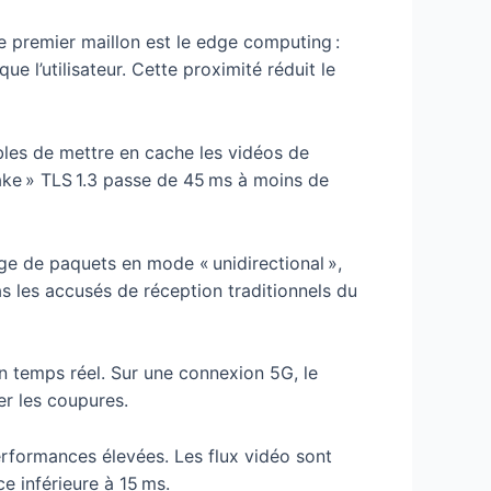
Le premier maillon est le edge computing :
 l’utilisateur. Cette proximité réduit le
bles de mettre en cache les vidéos de
ake » TLS 1.3 passe de 45 ms à moins de
e de paquets en mode « unidirectional »,
as les accusés de réception traditionnels du
en temps réel. Sur une connexion 5G, le
er les coupures.
performances élevées. Les flux vidéo sont
e inférieure à 15 ms.