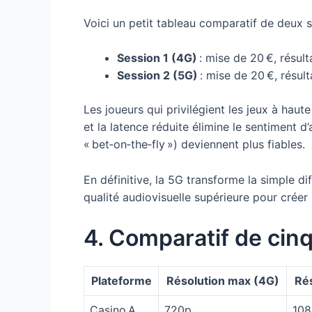
Voici un petit tableau comparatif de deux s
Session 1 (4G)
: mise de 20 €, résul
Session 2 (5G)
: mise de 20 €, résul
Les joueurs qui privilégient les jeux à haut
et la latence réduite élimine le sentiment d’
« bet‑on‑the‑fly ») deviennent plus fiables.
En définitive, la 5G transforme la simple d
qualité audiovisuelle supérieure pour créer
4. Comparatif de cin
Plateforme
Résolution max (4G)
Rés
Casino A
720p
108