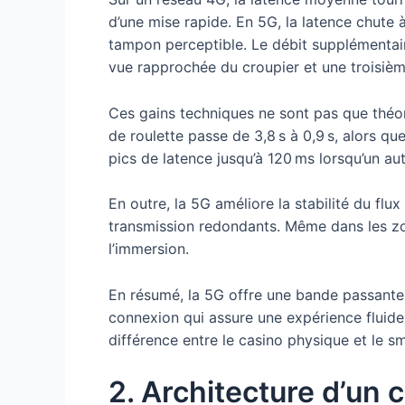
d’une mise rapide. En 5G, la latence chute
tampon perceptible. Le débit supplémentaire
vue rapprochée du croupier et une troisième
Ces gains techniques ne sont pas que théor
de roulette passe de 3,8 s à 0,9 s, alors
pics de latence jusqu’à 120 ms lorsqu’un au
En outre, la 5G améliore la stabilité du fl
transmission redondants. Même dans les zone
l’immersion.
En résumé, la 5G offre une bande passante 
connexion qui assure une expérience fluide
différence entre le casino physique et le 
2. Architecture d’un 