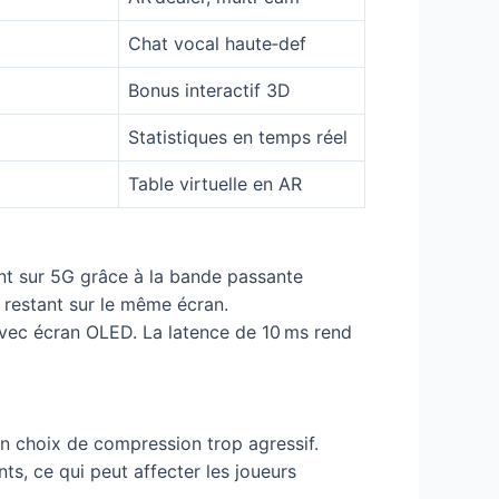
Chat vocal haute‑def
Bonus interactif 3D
Statistiques en temps réel
Table virtuelle en AR
ent sur 5G grâce à la bande passante
 restant sur le même écran.
 avec écran OLED. La latence de 10 ms rend
n choix de compression trop agressif.
s, ce qui peut affecter les joueurs