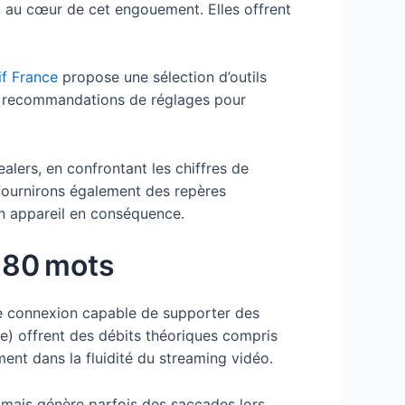
hui au cœur de cet engouement. Elles offrent
if France
propose une sélection d’outils
es recommandations de réglages pour
ealers, en confrontant les chiffres de
 fournirons également des repères
on appareil en conséquence.
 380 mots
é de connexion capable de supporter des
ve) offrent des débits théoriques compris
nt dans la fluidité du streaming vidéo.
 mais génère parfois des saccades lors