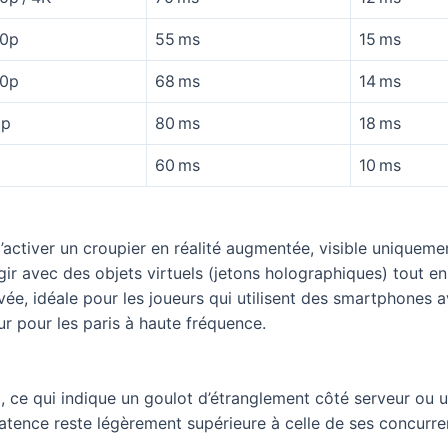
80p
55 ms
15 ms
80p
68 ms
14 ms
0p
80 ms
18 ms
60 ms
10 ms
’activer un croupier en réalité augmentée, visible uniquem
ir avec des objets virtuels (jetons holographiques) tout en
levée, idéale pour les joueurs qui utilisent des smartphones
eur pour les paris à haute fréquence.
 ce qui indique un goulot d’étranglement côté serveur ou u
ence reste légèrement supérieure à celle de ses concurrent