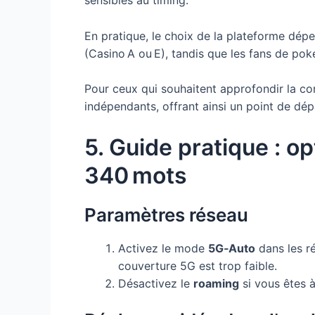
sensibles au timing.
En pratique, le choix de la plateforme dépe
(Casino A ou E), tandis que les fans de poke
Pour ceux qui souhaitent approfondir la com
indépendants, offrant ainsi un point de dép
5. Guide pratique : o
340 mots
Paramètres réseau
Activez le mode
5G‑Auto
dans les ré
couverture 5G est trop faible.
Désactivez le
roaming
si vous êtes à