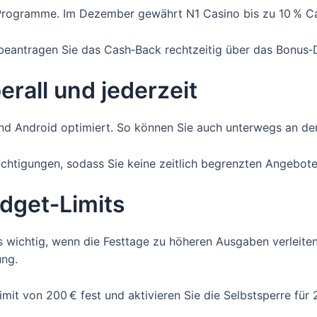
‑Programme. Im Dezember gewährt N1 Casino bis zu 10 % C
d beantragen Sie das Cash‑Back rechtzeitig über das Bonus
erall und jederzeit
und Android optimiert. So können Sie auch unterwegs an de
ichtigungen, sodass Sie keine zeitlich begrenzten Angebot
udget‑Limits
 wichtig, wenn die Festtage zu höheren Ausgaben verleiten
ung.
mit von 200 € fest und aktivieren Sie die Selbstsperre für 