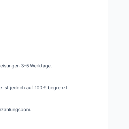
weisungen 3–5 Werktage.
 ist jedoch auf 100 € begrenzt.
inzahlungsboni.