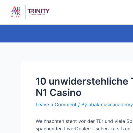
10 unwiderstehliche 
N1 Casino
Leave a Comment
/ By
abakmusicacademy
Weihnachten steht vor der Tür und viele Sp
spannenden Live‑Dealer‑Tischen zu sitzen.