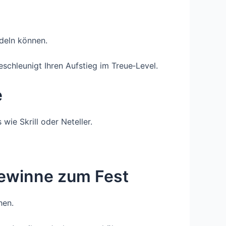
deln können.
eschleunigt Ihren Aufstieg im Treue‑Level.
e
wie Skrill oder Neteller.
Gewinne zum Fest
hen.