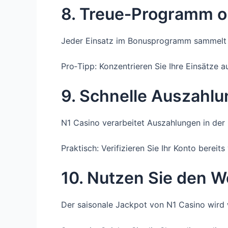
8. Treue‑Programm o
Jeder Einsatz im Bonusprogramm sammelt Pu
Pro‑Tipp: Konzentrieren Sie Ihre Einsätze a
9. Schnelle Auszahlu
N1 Casino verarbeitet Auszahlungen in der R
Praktisch: Verifizieren Sie Ihr Konto bere
10. Nutzen Sie den 
Der saisonale Jackpot von N1 Casino wird 