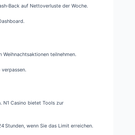
ash‑Back auf Nettoverluste der Woche.
‑Dashboard.
n Weihnachtsaktionen teilnehmen.
e verpassen.
. N1 Casino bietet Tools zur
24 Stunden, wenn Sie das Limit erreichen.