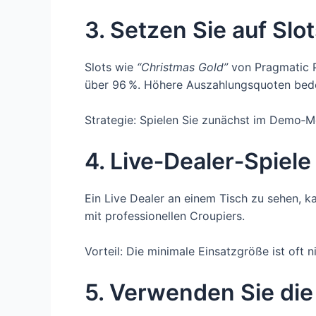
3. Setzen Sie auf Sl
Slots wie
“Christmas Gold”
von Pragmatic 
über 96 %. Höhere Auszahlungsquoten bede
Strategie: Spielen Sie zunächst im Demo‑Mo
4. Live‑Dealer‑Spiele
Ein Live Dealer an einem Tisch zu sehen, k
mit professionellen Croupiers.
Vorteil: Die minimale Einsatzgröße ist oft n
5. Verwenden Sie die