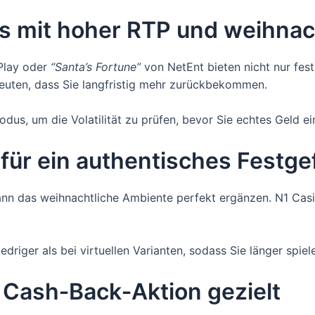
ots mit hoher RTP und weihn
Play oder
“Santa’s Fortune”
von NetEnt bieten nicht nur fes
uten, dass Sie langfristig mehr zurückbekommen.
dus, um die Volatilität zu prüfen, bevor Sie echtes Geld ei
 für ein authentisches Festge
ann das weihnachtliche Ambiente perfekt ergänzen. N1 Casi
iedriger als bei virtuellen Varianten, sodass Sie länger spie
 Cash‑Back‑Aktion gezielt