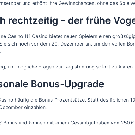
umsetzbar und erhöht Ihre Gewinnchancen, ohne das Spielv
ich rechtzeitig – der frühe Vo
nline Casino N1 Casino bietet neuen Spielern einen großzüg
 Sie sich noch vor dem 20. Dezember an, um den vollen Bon
.
ng, um mögliche Fragen zur Registrierung sofort zu klären.
aisonale Bonus‑Upgrade
ino häufig die Bonus‑Prozentsätze. Statt des üblichen 100
 Dezember einzahlen.
50 € Bonus und können mit einem Gesamtguthaben von 250 € w