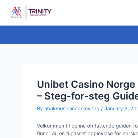
Unibet Casino Norge
– Steg-for-steg Guid
By
abakmusicacademy.org
/
January 9, 20
Velkommen til denne omfattende guiden for
finner du en tilpasset opplevelse for norske