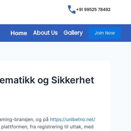
About Us
Gallery
Home
Join Now
ematikk og Sikkerhet
Gaming-bransjen, og på
https://unibetno.net/
plattformen, fra registrering til uttak, med