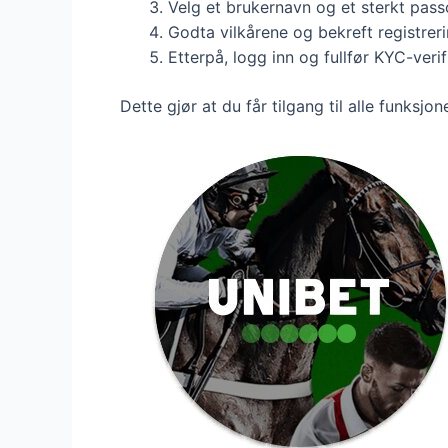
Velg et brukernavn og et sterkt passo
Godta vilkårene og bekreft registrer
Etterpå, logg inn og fullfør KYC-veri
Dette gjør at du får tilgang til alle funksjo