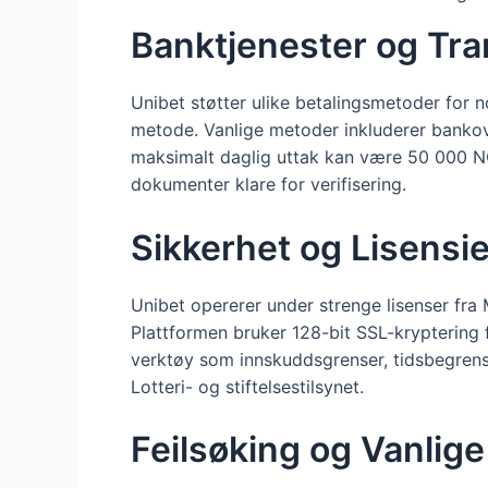
Banktjenester og Tr
Unibet støtter ulike betalingsmetoder for 
metode. Vanlige metoder inkluderer bankove
maksimalt daglig uttak kan være 50 000 NO
dokumenter klare for verifisering.
Sikkerhet og Lisensi
Unibet opererer under strenge lisenser fra 
Plattformen bruker 128-bit SSL-kryptering fo
verktøy som innskuddsgrenser, tidsbegrensni
Lotteri- og stiftelsestilsynet.
Feilsøking og Vanlig