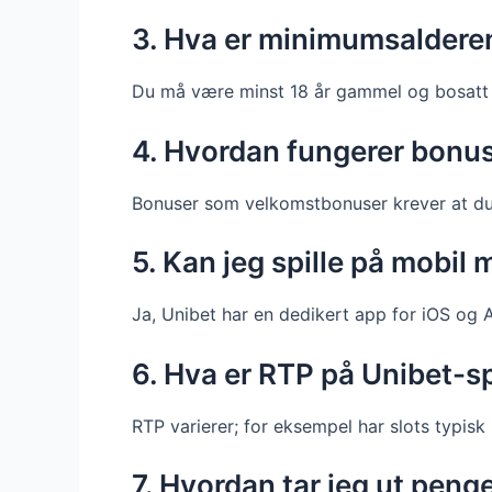
3. Hva er minimumsalderen 
Du må være minst 18 år gammel og bosatt i 
4. Hvordan fungerer bonus
Bonuser som velkomstbonuser krever at du o
5. Kan jeg spille på mobil
Ja, Unibet har en dedikert app for iOS og A
6. Hva er RTP på Unibet-sp
RTP varierer; for eksempel har slots typisk
7. Hvordan tar jeg ut peng