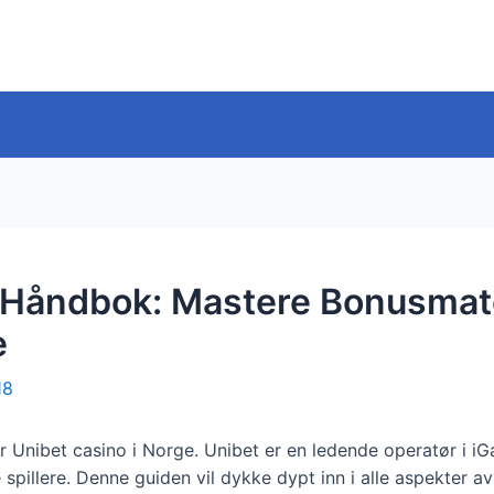
 Håndbok: Mastere Bonusmat
e
18
 Unibet casino i Norge. Unibet er en ledende operatør i i
 spillere. Denne guiden vil dykke dypt inn i alle aspekter av 