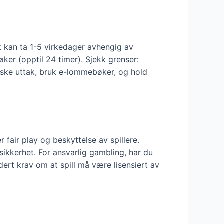
k kan ta 1-5 virkedager avhengig av
ker (opptil 24 timer). Sjekk grenser:
aske uttak, bruk e-lommebøker, og hold
 fair play og beskyttelse av spillere.
 sikkerhet. For ansvarlig gambling, har du
ert krav om at spill må være lisensiert av