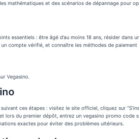
es mathématiques et des scénarios de dépannage pour opti
ints essentiels : être âgé d’au moins 18 ans, résider dans 
 un compte vérifié, et connaître les méthodes de paiement a
sur Vegasino.
ino
ivant ces étapes : visitez le site officiel, cliquez sur “S’in
 et lors du premier dépôt, entrez un vegasino promo code si
mations exactes pour éviter des problèmes ultérieurs.