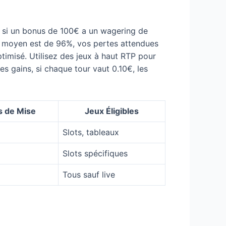
 si un bonus de 100€ a un wagering de
TP moyen est de 96%, vos pertes attendues
timisé. Utilisez des jeux à haut RTP pour
s gains, si chaque tour vaut 0.10€, les
s de Mise
Jeux Éligibles
Slots, tableaux
Slots spécifiques
Tous sauf live