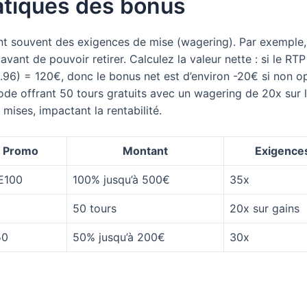
atiques des bonus
t souvent des exigences de mise (wagering). Par exemple,
ant de pouvoir retirer. Calculez la valeur nette : si le R
96) = 120€, donc le bonus net est d’environ -20€ si non op
de offrant 50 tours gratuits avec un wagering de 20x sur le
mises, impactant la rentabilité.
 Promo
Montant
Exigence
E100
100% jusqu’à 500€
35x
50 tours
20x sur gains
50
50% jusqu’à 200€
30x