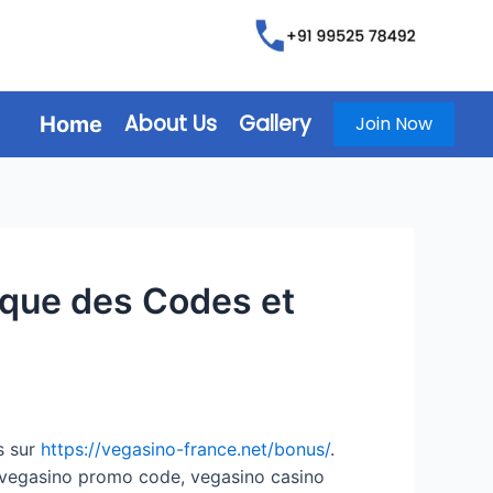
About Us
Gallery
Home
Join Now
ique des Codes et
s sur
https://vegasino-france.net/bonus/
.
s vegasino promo code, vegasino casino