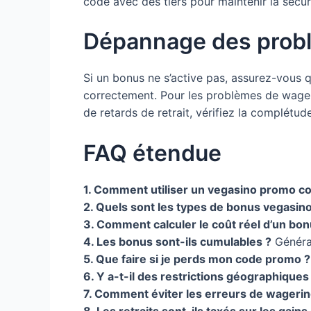
code avec des tiers pour maintenir la sécur
Dépannage des prob
Si un bonus ne s’active pas, assurez-vous 
correctement. Pour les problèmes de wagerin
de retards de retrait, vérifiez la complétu
FAQ étendue
1. Comment utiliser un vegasino promo c
2. Quels sont les types de bonus vegasino
3. Comment calculer le coût réel d’un bon
4. Les bonus sont-ils cumulables ?
Général
5. Que faire si je perds mon code promo ?
6. Y a-t-il des restrictions géographiques
7. Comment éviter les erreurs de wagerin
8. Les retraits sont-ils taxés sur les gain