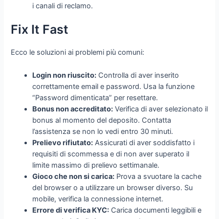
i canali di reclamo.
Fix It Fast
Ecco le soluzioni ai problemi più comuni:
Login non riuscito:
Controlla di aver inserito
correttamente email e password. Usa la funzione
“Password dimenticata” per resettare.
Bonus non accreditato:
Verifica di aver selezionato il
bonus al momento del deposito. Contatta
l’assistenza se non lo vedi entro 30 minuti.
Prelievo rifiutato:
Assicurati di aver soddisfatto i
requisiti di scommessa e di non aver superato il
limite massimo di prelievo settimanale.
Gioco che non si carica:
Prova a svuotare la cache
del browser o a utilizzare un browser diverso. Su
mobile, verifica la connessione internet.
Errore di verifica KYC:
Carica documenti leggibili e