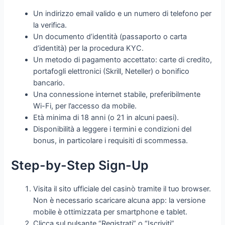
Un indirizzo email valido e un numero di telefono per
la verifica.
Un documento d’identità (passaporto o carta
d’identità) per la procedura KYC.
Un metodo di pagamento accettato: carte di credito,
portafogli elettronici (Skrill, Neteller) o bonifico
bancario.
Una connessione internet stabile, preferibilmente
Wi-Fi, per l’accesso da mobile.
Età minima di 18 anni (o 21 in alcuni paesi).
Disponibilità a leggere i termini e condizioni del
bonus, in particolare i requisiti di scommessa.
Step-by-Step Sign-Up
Visita il sito ufficiale del casinò tramite il tuo browser.
Non è necessario scaricare alcuna app: la versione
mobile è ottimizzata per smartphone e tablet.
Clicca sul pulsante “Registrati” o “Iscriviti”.