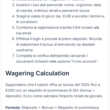
Inserisci i tuoi dati personali: nome, cognome, data
di nascita, indirizzo email e password sicura.
Scegli la valuta di gioco (es. EUR) e accetta i termini e
le condizioni.
Conferma la registrazione tramite il link inviato alla
tua email.
Effettua il login e procedi al primo deposito. Ricorda
di selezionare il bonus di benvenuto se desideri
usufruirne.
Completa la verifica dell’identità caricando i
documenti richiesti nella sezione “Il mio account”.
Wagering Calculation
Supponiamo che il casinò offra un bonus del 100% fino a
€200 con un requisito di scommessa di 35x (bonus +
deposito). Ecco come calcolare l’importo totale da giocare.
Formula:
(Deposito + Bonus) × Requisito di scommessa