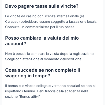
Devo pagare tasse sulle vincite?
Le vincite da casinò con licenza internazionale (es.
Curacao) potrebbero essere soggette a tassazione locale.
Consulta un commercialista per il tuo paese.
Posso cambiare la valuta del mio
account?
Non è possibile cambiare la valuta dopo la registrazione.
Scegli con attenzione al momento dell’iscrizione.
Cosa succede se non completo il
wagering in tempo?
Il bonus e le vincite collegate verranno annullati se non si
rispettano i termini. Tieni traccia della scadenza nella
sezione “Bonus attivi”.