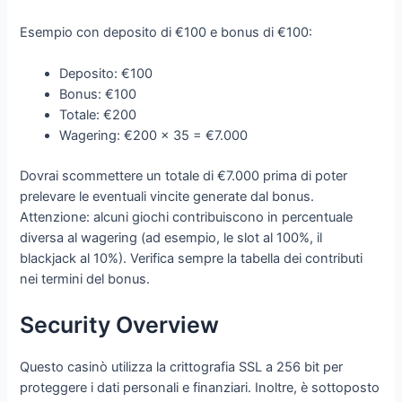
Esempio con deposito di €100 e bonus di €100:
Deposito: €100
Bonus: €100
Totale: €200
Wagering: €200 × 35 = €7.000
Dovrai scommettere un totale di €7.000 prima di poter
prelevare le eventuali vincite generate dal bonus.
Attenzione: alcuni giochi contribuiscono in percentuale
diversa al wagering (ad esempio, le slot al 100%, il
blackjack al 10%). Verifica sempre la tabella dei contributi
nei termini del bonus.
Security Overview
Questo casinò utilizza la crittografia SSL a 256 bit per
proteggere i dati personali e finanziari. Inoltre, è sottoposto