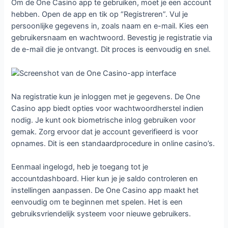
Om de One Casino app te gebruiken, moet je een account
hebben. Open de app en tik op “Registreren”. Vul je
persoonlijke gegevens in, zoals naam en e-mail. Kies een
gebruikersnaam en wachtwoord. Bevestig je registratie via
de e-mail die je ontvangt. Dit proces is eenvoudig en snel.
Na registratie kun je inloggen met je gegevens. De One
Casino app biedt opties voor wachtwoordherstel indien
nodig. Je kunt ook biometrische inlog gebruiken voor
gemak. Zorg ervoor dat je account geverifieerd is voor
opnames. Dit is een standaardprocedure in online casino’s.
Eenmaal ingelogd, heb je toegang tot je
accountdashboard. Hier kun je je saldo controleren en
instellingen aanpassen. De One Casino app maakt het
eenvoudig om te beginnen met spelen. Het is een
gebruiksvriendelijk systeem voor nieuwe gebruikers.