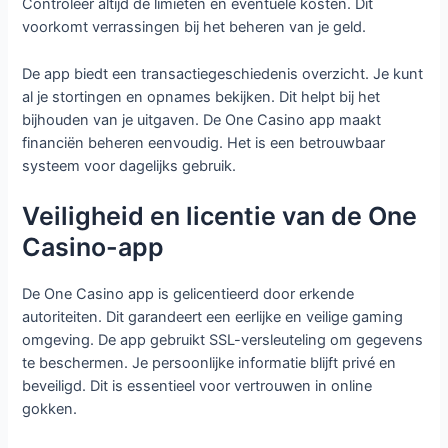
Controleer altijd de limieten en eventuele kosten. Dit
voorkomt verrassingen bij het beheren van je geld.
De app biedt een transactiegeschiedenis overzicht. Je kunt
al je stortingen en opnames bekijken. Dit helpt bij het
bijhouden van je uitgaven. De One Casino app maakt
financiën beheren eenvoudig. Het is een betrouwbaar
systeem voor dagelijks gebruik.
Veiligheid en licentie van de One
Casino-app
De One Casino app is gelicentieerd door erkende
autoriteiten. Dit garandeert een eerlijke en veilige gaming
omgeving. De app gebruikt SSL-versleuteling om gegevens
te beschermen. Je persoonlijke informatie blijft privé en
beveiligd. Dit is essentieel voor vertrouwen in online
gokken.