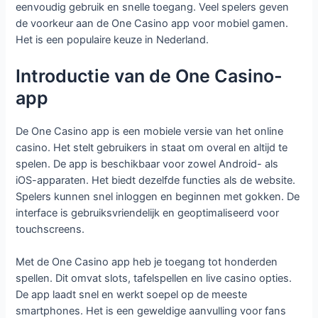
eenvoudig gebruik en snelle toegang. Veel spelers geven
de voorkeur aan de One Casino app voor mobiel gamen.
Het is een populaire keuze in Nederland.
Introductie van de One Casino-
app
De One Casino app is een mobiele versie van het online
casino. Het stelt gebruikers in staat om overal en altijd te
spelen. De app is beschikbaar voor zowel Android- als
iOS-apparaten. Het biedt dezelfde functies als de website.
Spelers kunnen snel inloggen en beginnen met gokken. De
interface is gebruiksvriendelijk en geoptimaliseerd voor
touchscreens.
Met de One Casino app heb je toegang tot honderden
spellen. Dit omvat slots, tafelspellen en live casino opties.
De app laadt snel en werkt soepel op de meeste
smartphones. Het is een geweldige aanvulling voor fans