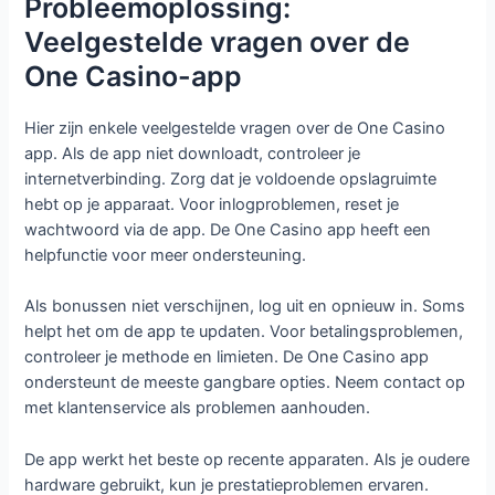
Probleemoplossing:
Veelgestelde vragen over de
One Casino-app
Hier zijn enkele veelgestelde vragen over de One Casino
app. Als de app niet downloadt, controleer je
internetverbinding. Zorg dat je voldoende opslagruimte
hebt op je apparaat. Voor inlogproblemen, reset je
wachtwoord via de app. De One Casino app heeft een
helpfunctie voor meer ondersteuning.
Als bonussen niet verschijnen, log uit en opnieuw in. Soms
helpt het om de app te updaten. Voor betalingsproblemen,
controleer je methode en limieten. De One Casino app
ondersteunt de meeste gangbare opties. Neem contact op
met klantenservice als problemen aanhouden.
De app werkt het beste op recente apparaten. Als je oudere
hardware gebruikt, kun je prestatieproblemen ervaren.