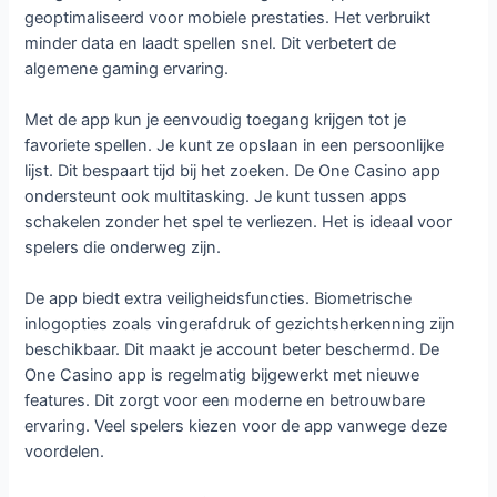
geoptimaliseerd voor mobiele prestaties. Het verbruikt
minder data en laadt spellen snel. Dit verbetert de
algemene gaming ervaring.
Met de app kun je eenvoudig toegang krijgen tot je
favoriete spellen. Je kunt ze opslaan in een persoonlijke
lijst. Dit bespaart tijd bij het zoeken. De One Casino app
ondersteunt ook multitasking. Je kunt tussen apps
schakelen zonder het spel te verliezen. Het is ideaal voor
spelers die onderweg zijn.
De app biedt extra veiligheidsfuncties. Biometrische
inlogopties zoals vingerafdruk of gezichtsherkenning zijn
beschikbaar. Dit maakt je account beter beschermd. De
One Casino app is regelmatig bijgewerkt met nieuwe
features. Dit zorgt voor een moderne en betrouwbare
ervaring. Veel spelers kiezen voor de app vanwege deze
voordelen.