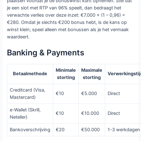
plaatsen voordat je de bonuswinst kunt opnemen. Stel dat
je een slot met RTP van 96% speelt, dan bedraagt het
verwachte verlies over deze inzet: €7.000 × (1 – 0,96) =
€280. Omdat je slechts €200 bonus hebt, is de kans op
winst klein; speel alleen met bonussen als je het vermaak
waardeert.
Banking & Payments
Minimale
Maximale
Betaalmethode
Verwerkingstij
storting
storting
Creditcard (Visa,
€10
€5.000
Direct
Mastercard)
e-Wallet (Skrill,
€10
€10.000
Direct
Neteller)
Bankoverschrijving
€20
€50.000
1-3 werkdagen