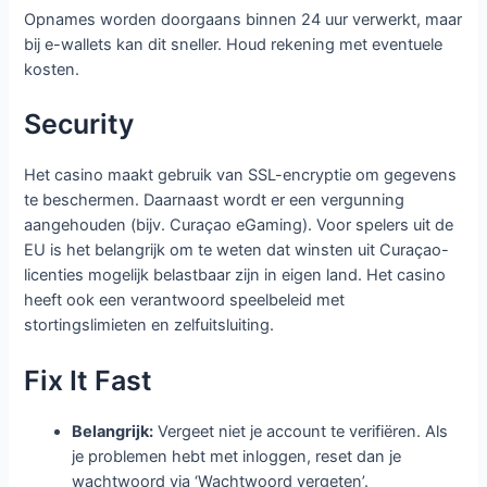
Opnames worden doorgaans binnen 24 uur verwerkt, maar
bij e-wallets kan dit sneller. Houd rekening met eventuele
kosten.
Security
Het casino maakt gebruik van SSL-encryptie om gegevens
te beschermen. Daarnaast wordt er een vergunning
aangehouden (bijv. Curaçao eGaming). Voor spelers uit de
EU is het belangrijk om te weten dat winsten uit Curaçao-
licenties mogelijk belastbaar zijn in eigen land. Het casino
heeft ook een verantwoord speelbeleid met
stortingslimieten en zelfuitsluiting.
Fix It Fast
Belangrijk:
Vergeet niet je account te verifiëren. Als
je problemen hebt met inloggen, reset dan je
wachtwoord via ‘Wachtwoord vergeten’.