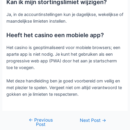
Kan ik mijn stortingslimiet wijzigen?
Ja, in de accountinstellingen kun je dagelijkse, wekelijkse of
maandelijkse limieten instellen.
Heeft het casino een mobiele app?
Het casino is geoptimaliseerd voor mobiele browsers; een
aparte app is niet nodig. Je kunt het gebruiken als een
progressive web app (PWA) door het aan je startscherm
toe te voegen.
Met deze handleiding ben je goed voorbereid om veilig en
met plezier te spelen. Vergeet niet om altijd verantwoord te
gokken en je limieten te respecteren.
←
Previous
Next Post
→
Post