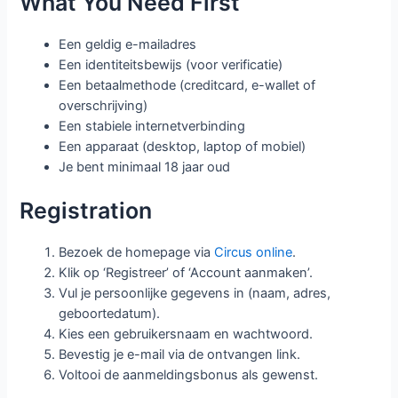
What You Need First
Een geldig e-mailadres
Een identiteitsbewijs (voor verificatie)
Een betaalmethode (creditcard, e-wallet of
overschrijving)
Een stabiele internetverbinding
Een apparaat (desktop, laptop of mobiel)
Je bent minimaal 18 jaar oud
Registration
Bezoek de homepage via
Circus online
.
Klik op ‘Registreer’ of ‘Account aanmaken’.
Vul je persoonlijke gegevens in (naam, adres,
geboortedatum).
Kies een gebruikersnaam en wachtwoord.
Bevestig je e-mail via de ontvangen link.
Voltooi de aanmeldingsbonus als gewenst.