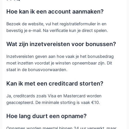
Hoe kan ik een account aanmaken?
Bezoek de website, vul het registratieformulier in en
bevestig je e-mail. Na verificatie kun je direct spelen.
Wat zijn inzetvereisten voor bonussen?
Inzetvereisten geven aan hoe vaak je het bonusbedrag
moet inzetten voordat je winsten opneembaar zijn. Dit
staat in de bonusvoorwaarden.
Kan ik met een creditcard storten?
Ja, creditcards zoals Visa en Mastercard worden
geaccepteerd. De minimale storting is vaak €10.
Hoe lang duurt een opname?
Opnames worden meestal binnen 24 uur verwerkt, maar